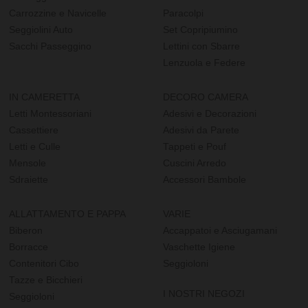
Carrozzine e Navicelle
Paracolpi
Seggiolini Auto
Set Copripiumino
Sacchi Passeggino
Lettini con Sbarre
Lenzuola e Federe
IN CAMERETTA
DECORO CAMERA
Letti Montessoriani
Adesivi e Decorazioni
Cassettiere
Adesivi da Parete
Letti e Culle
Tappeti e Pouf
Mensole
Cuscini Arredo
Sdraiette
Accessori Bambole
ALLATTAMENTO E PAPPA
VARIE
Biberon
Accappatoi e Asciugamani
Borracce
Vaschette Igiene
Contenitori Cibo
Seggioloni
Tazze e Bicchieri
I NOSTRI NEGOZI
Seggioloni