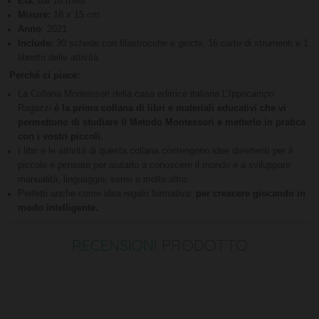
Età:
dai 18 mesi
Misure:
18 x 15 cm
Anno
: 2021
Include:
30 schede con filastrocche e giochi, 16 carte di strumenti e 1
libretto delle attività
Perché ci piace:
La Collana Montessori della casa editrice italiana L’Ippocampo
Ragazzi
è la prima collana di libri e materiali educativi che vi
permettono di studiare il Metodo Montessori e metterlo in pratica
con i vostri piccoli.
I libri e le attività di questa collana contengono idee divertenti per il
piccolo e pensate per aiutarlo a conoscere il mondo e a sviluppare
manualità, linguaggio, sensi e molto altro.
Perfetti anche come idea regalo formativa:
per crescere giocando in
modo intelligente.
RECENSIONI
PRODOTTO