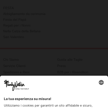
FESTA
Abbigliamento da cerimonia
Festa del Papà
Regali per i Nonni
Nella Calza della Befana
San Valentino
Chi Siamo
Guida alle Taglie
Servizio Clienti
Press
Spedizioni e Resi
B2B per i Rivenditori
Privacy
Cookie Policy
Recupero password?
Lavora con noi
Lista regalo e nascita
I nostri negozi