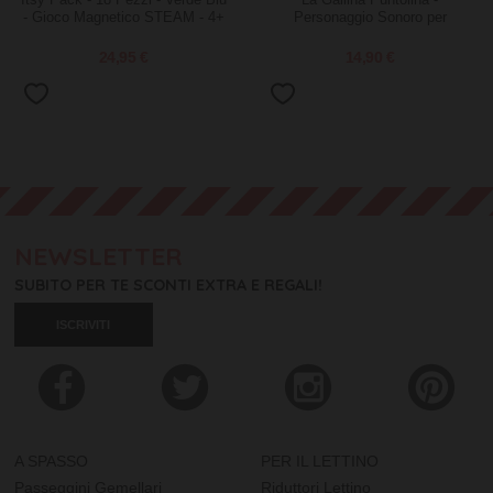
Itsy Pack - 18 Pezzi - Verde Blu
La Gallina Puntolina -
- Gioco Magnetico STEAM - 4+
Personaggio Sonoro per
Anni
Raccontastorie Faba
24,95 €
14,90 €
NEWSLETTER
SUBITO PER TE SCONTI EXTRA E REGALI!
ISCRIVITI
A SPASSO
PER IL LETTINO
Passeggini Gemellari
Riduttori Lettino