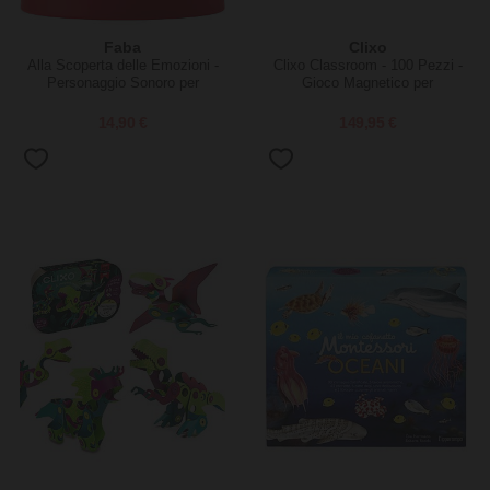
Faba
Clixo
Alla Scoperta delle Emozioni -
Clixo Classroom - 100 Pezzi -
Personaggio Sonoro per
Gioco Magnetico per
Raccontastorie Faba
Apprendimento STEAM - 4+
Anni
14,90 €
149,95 €