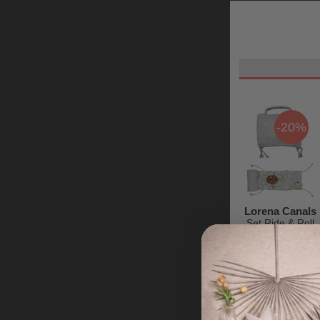
-20%
Lorena Canals
Set Ride & Roll
The Sea -
Tartaruga -
Prezzo iniziale
Cotone - Sea
69,00 €
Wonders
69,00 €
55,20 €
Collection -
Pista Lunga 4
metri!