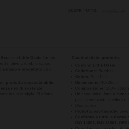
SCOPRI TUTTO:
Lorena Canals
Il cuscino
Little Oasis
firmato
Caratteristiche prodotto:
n il motivo a rombi e nappe
Cuscino Little Oasis
tto a mano e progettato con
Collezione:
Bereber
Colore:
Pale Pink
è un
prodotto ecosostenibile
,
Dimensione:
40x25cm
senza uso di sostanze
Composizione:
100% cotone 
utta la tua famiglia. Si adatta
Un capo unico, fatto a mano 
piccole variazioni di colore e 
Sfoderabile
Prodotto eco-friendly
, privo
Conforme a tutte le norme di
ISO 14001, ISO 18001, OEK
Cura:
lavare con ciclo delicat