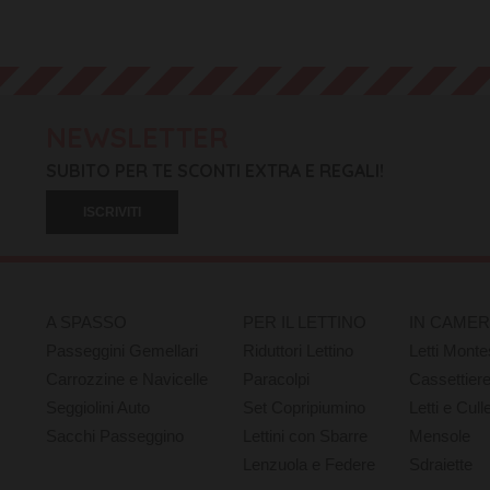
NEWSLETTER
SUBITO PER TE SCONTI EXTRA E REGALI!
ISCRIVITI
A SPASSO
PER IL LETTINO
IN CAME
Passeggini Gemellari
Riduttori Lettino
Letti Monte
Carrozzine e Navicelle
Paracolpi
Cassettier
Seggiolini Auto
Set Copripiumino
Letti e Cull
Sacchi Passeggino
Lettini con Sbarre
Mensole
Lenzuola e Federe
Sdraiette