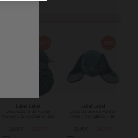
-50%
-50%
Label Label
Label Label
Decorazione da Parete
Decorazione da Parete
Harvey L'Ippopotamo - Blu
Rosa il Coniglietto - Blu
29,95 €
14,97 €
29,95 €
14,97 €