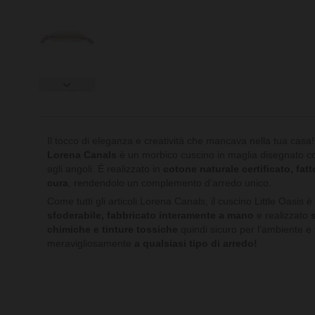
Il tocco di eleganza e creatività che mancava nella tua casa! 
Lorena Canals
è un morbico cuscino in maglia disegnato co
agli angoli. É realizzato in
cotone naturale certificato, fa
cura
, rendendolo un complemento d’arredo unico.
Come tutti gli articoli Lorena Canals, il cuscino Little Oasis 
sfoderabile, fabbricato interamente a mano
e realizzato
chimiche e tinture tossiche
quindi sicuro per l’ambiente e t
meravigliosamente
a qualsiasi tipo di arredo!