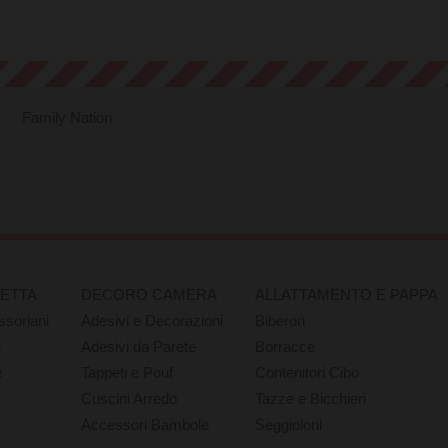
Family Nation
RETTA
DECORO CAMERA
ALLATTAMENTO E PAPPA
ssoriani
Adesivi e Decorazioni
Biberon
e
Adesivi da Parete
Borracce
e
Tappeti e Pouf
Contenitori Cibo
Cuscini Arredo
Tazze e Bicchieri
Accessori Bambole
Seggioloni