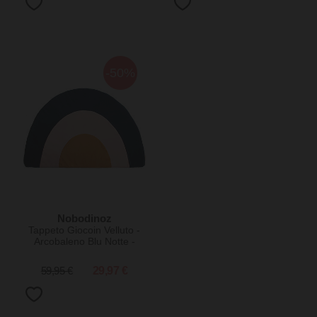
-50%
Nobodinoz
Tappeto Giocoin Velluto -
Arcobaleno Blu Notte -
105x70 cm
59,95 €
29,97 €