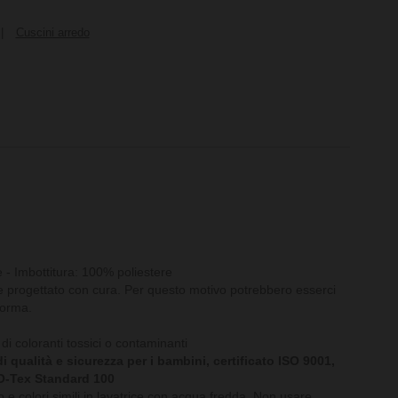
|
Cuscini arredo
- Imbottitura: 100% poliestere
e progettato con cura. Per questo motivo potrebbero esserci
forma.
 di coloranti tossici o contaminanti
 qualità e sicurezza per i bambini, certificato ISO 9001,
O-Tex Standard 100
o e colori simili in lavatrice con acqua fredda. Non usare