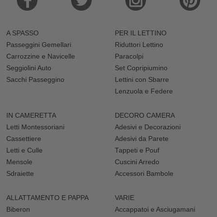
A SPASSO
PER IL LETTINO
Passeggini Gemellari
Riduttori Lettino
Carrozzine e Navicelle
Paracolpi
Seggiolini Auto
Set Copripiumino
Sacchi Passeggino
Lettini con Sbarre
Lenzuola e Federe
IN CAMERETTA
DECORO CAMERA
Letti Montessoriani
Adesivi e Decorazioni
Cassettiere
Adesivi da Parete
Letti e Culle
Tappeti e Pouf
Mensole
Cuscini Arredo
Sdraiette
Accessori Bambole
ALLATTAMENTO E PAPPA
VARIE
Biberon
Accappatoi e Asciugamani