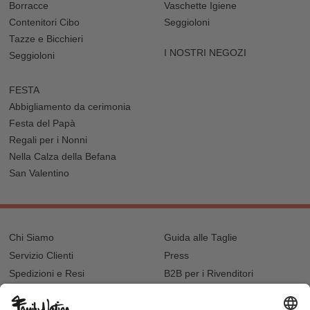
Borracce
Vaschette Igiene
Contenitori Cibo
Seggioloni
Tazze e Bicchieri
I NOSTRI NEGOZI
Seggioloni
FESTA
Abbigliamento da cerimonia
Festa del Papà
Regali per i Nonni
Nella Calza della Befana
San Valentino
Chi Siamo
Guida alle Taglie
Servizio Clienti
Press
Spedizioni e Resi
B2B per i Rivenditori
Privacy
Cookie Policy
Recupero password?
Lavora con noi