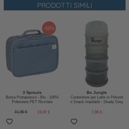
PRODOTTI SIMILI
-50%
3 Sprouts
Bo Jungle
Borsa Portapranzo - Blu - 100%
Contenitore per Latte in Polvere
Poliestere PET Riciclato
o Snack Impilabili - Shady Grey
- Con 4 Scomparti Ermetici
31,95 €
15,97 €
7,95 €