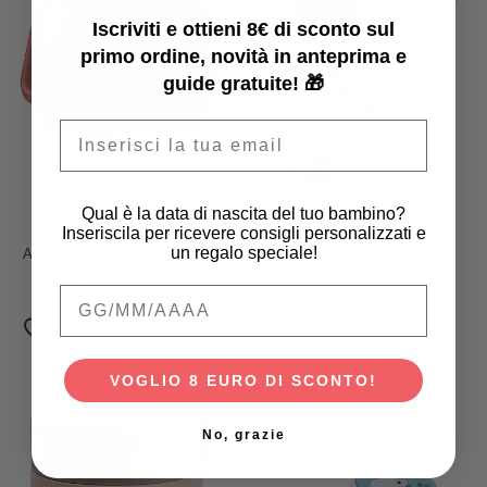
Iscriviti e ottieni 8€ di sconto sul
primo ordine, novità in anteprima e
guide gratuite! 🎁
Email
Qual è la data di nascita del tuo bambino?
Satch
Done By Deer
Inseriscila per ricevere consigli personalizzati e
Portapranzo - Nordic Coral -
Porta Pranzo Termico -
un regalo speciale!
Acciao Inossidabile - 14 x 6,5 x
Playground - Verde - 300ml
17 cm
Qual è la data di nascita del tuo bambino
34,95 €
27,96 €
23,95 €
VOGLIO 8 EURO DI SCONTO!
No, grazie