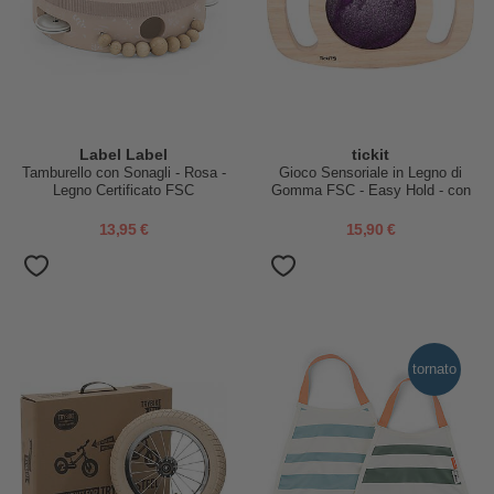
Label Label
tickit
Tamburello con Sonagli - Rosa -
Gioco Sensoriale in Legno di
Legno Certificato FSC
Gomma FSC - Easy Hold - con
Pannello Glitterato - Viola -
12m+
13,95 €
15,90 €
tornato