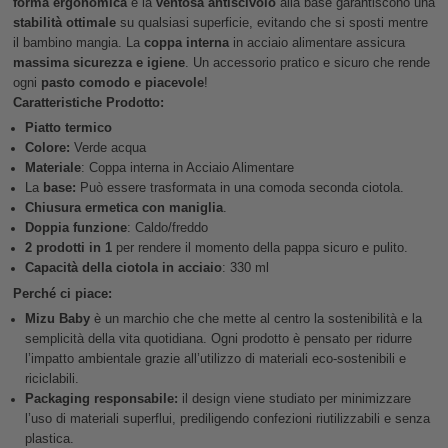
forma ergonomica
e la
ventosa antiscivolo
alla base garantiscono una
stabilità ottimale
su qualsiasi superficie, evitando che si sposti mentre
il bambino mangia. La
coppa interna
in acciaio alimentare assicura
massima sicurezza e igiene
. Un accessorio pratico e sicuro che rende
ogni
pasto comodo e piacevole
!
Caratteristiche Prodotto:
Piatto termico
Colore:
Verde acqua
Materiale
: Coppa interna in Acciaio Alimentare
La
base:
Può essere trasformata in una comoda seconda ciotola.
Chiusura ermetica con maniglia
.
Doppia funzione
: Caldo/freddo
2 prodotti in 1
per rendere il momento della pappa sicuro e pulito.
Capacità della ciotola in acciaio
: 330 ml
Perché ci piace:
Mizu Baby
è un marchio che che mette al centro la sostenibilità e la
semplicità della vita quotidiana. Ogni prodotto è pensato per ridurre
l’impatto ambientale grazie all’utilizzo di materiali eco-sostenibili e
riciclabili.
Packaging responsabile:
il design viene studiato per minimizzare
l’uso di materiali superflui, prediligendo confezioni riutilizzabili e senza
plastica.