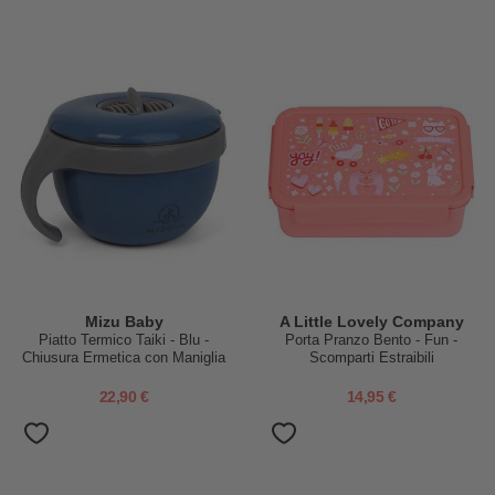
Mizu Baby
A Little Lovely Company
Piatto Termico Taiki - Blu -
Porta Pranzo Bento - Fun -
Chiusura Ermetica con Maniglia
Scomparti Estraibili
- Base Trasformabile in una
Seconda Ciotola
22,90 €
14,95 €