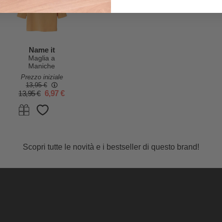
PRODOTTI SIMILI
Name it
Maglia a
Maniche
Lunghe con
Prezzo iniziale
Stampa
13,95 €
Frontale -
13,95 €
6,97 €
Arancione -
Cotone
Biologico
Scopri tutte le novità e i bestseller di questo brand!