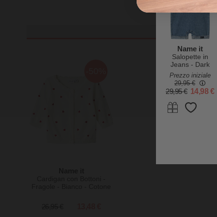
Name it
Salopette in
Jeans - Dark
-50%
Blue Denim -
Prezzo iniziale
con Tasca
29,95 €
Frontale -
29,95 €
14,98 €
Cotone
Name it
Cardigan con Bottoni -
Fragole - Bianco - Cotone
Bio
26,95 €
13,48 €