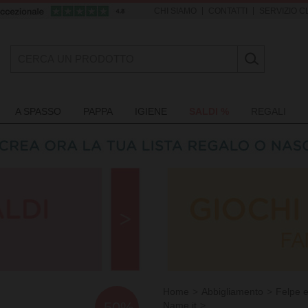
|
|
CHI SIAMO
CONTATTI
SERVIZIO CL
A SPASSO
PAPPA
IGIENE
SALDI %
REGALI
Home
Abbigliamento
Felpe e
-50%
Name it