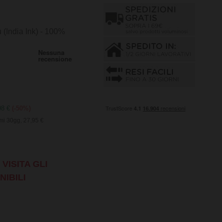
(India Ink) - 100%
98 €
(-50%)
mi 30gg, 27,95 €
VISITA GLI
NIBILI