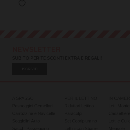
NEWSLETTER
SUBITO PER TE SCONTI EXTRA E REGALI!
ISCRIVITI
A SPASSO
PER IL LETTINO
IN CAME
Passeggini Gemellari
Riduttori Lettino
Letti Monte
Carrozzine e Navicelle
Paracolpi
Cassettier
Seggiolini Auto
Set Copripiumino
Letti e Cull
Sacchi Passeggino
Lettini con Sbarre
Mensole