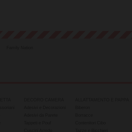
Family Nation
RETTA
DECORO CAMERA
ALLATTAMENTO E PAPPA
ssoriani
Adesivi e Decorazioni
Biberon
e
Adesivi da Parete
Borracce
e
Tappeti e Pouf
Contenitori Cibo
Cuscini Arredo
Tazze e Bicchieri