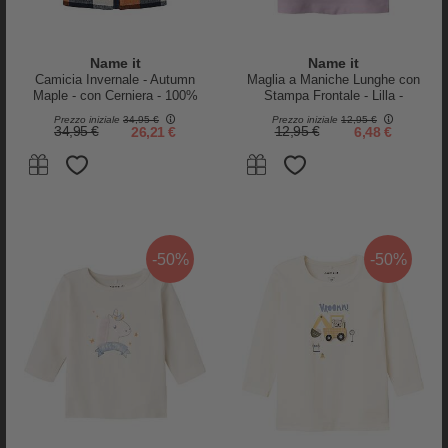
Name it
Name it
Camicia Invernale - Autumn
Maglia a Maniche Lunghe con
Maple - con Cerniera - 100%
Stampa Frontale - Lilla -
Cotone
Cotone Biologico
Prezzo iniziale
34,95 €
Prezzo iniziale
12,95 €
34,95 €
26,21 €
12,95 €
6,48 €
-50%
-50%
PRODOTTI SIMILI
-60%
-60%