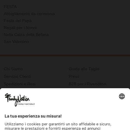
FESTA
Abbigliamento da cerimonia
Festa del Papà
Regali per i Nonni
Nella Calza della Befana
San Valentino
Chi Siamo
Guida alle Taglie
Servizio Clienti
Press
Spedizioni e Resi
B2B per i Rivenditori
Privacy
Cookie Policy
Recupero password?
Lavora con noi
Lista regalo e nascita
I nostri negozi