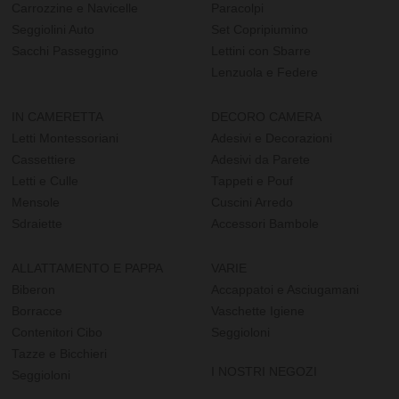
Carrozzine e Navicelle
Paracolpi
Seggiolini Auto
Set Copripiumino
Sacchi Passeggino
Lettini con Sbarre
Lenzuola e Federe
IN CAMERETTA
DECORO CAMERA
Letti Montessoriani
Adesivi e Decorazioni
Cassettiere
Adesivi da Parete
Letti e Culle
Tappeti e Pouf
Mensole
Cuscini Arredo
Sdraiette
Accessori Bambole
ALLATTAMENTO E PAPPA
VARIE
Biberon
Accappatoi e Asciugamani
Borracce
Vaschette Igiene
Contenitori Cibo
Seggioloni
Tazze e Bicchieri
I NOSTRI NEGOZI
Seggioloni