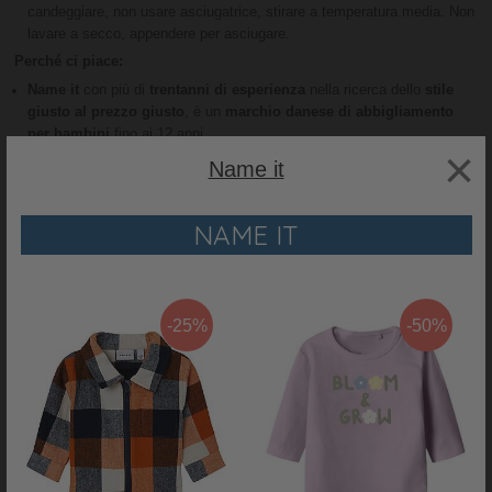
candeggiare, non usare asciugatrice, stirare a temperatura media. Non
lavare a secco, appendere per asciugare.
Perché ci piace:
Name it
con più di
trentanni di esperienza
nella ricerca dello
stile
giusto al prezzo giusto
, è un
marchio danese di abbigliamento
per bambini
fino ai 12 anni.
×
Punto di essenziale importanza, sempre quel
connubio tra comfort
Name it
sicurezza e qualità
. Modelli di tendenza con una
forte attenzione
allo stile denim
, ispirati alla semplicità dei più piccoli e creando nuovi
capi attraverso i loro occhi.
NAME IT
L'azienda lavora a
livello sostenibile
sia nei rispetti del Pianeta che
del lavoratore: utilizza infatti
risorse per combattere il cambiamento
climatico
e promuove i diritti umani.
Mete sostenibili fissate entro il
2025
: dopodiché, l'azienda si porrà dei nuovi traguardi ai quali arrivare
-25%
-50%
RECENSIONI
PRODOTTO