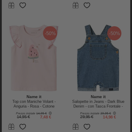
Engel Natur
Name it
Maglia Maniche Lunghe - Ecru -
T-Shirt - Animali - Bianco -
Lana Vergine e Seta - Certificato
Cotone Bio
GOTS
32,50 €
24,38 €
10,95 €
5,47 €
-50%
-50%
-50%
-60%
Name it
Name it
Top con Maniche Volant -
Salopette in Jeans - Dark Blue
Anguria - Rosa - Cotone
Denim - con Tasca Frontale -
Cotone
Prezzo iniziale
14,95 €
Prezzo iniziale
29,95 €
14,95 €
7,48 €
29,95 €
14,98 €