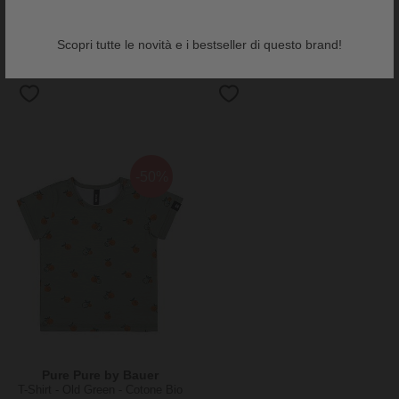
Name it
Name it
T-Shirt - Jet Stream - Granchio -
T-Shirt - Jet Stream - Lovebug -
Cotone Bio
Cotone Bio
Scopri tutte le novità e i bestseller di questo brand!
7,95 €
3,98 €
14,90 €
5,96 €
-50%
Pure Pure by Bauer
T-Shirt - Old Green - Cotone Bio