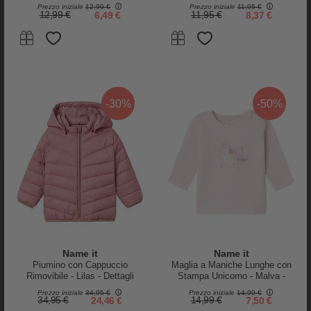
Cotone Bio
Prezzo iniziale
12,99 €
Prezzo iniziale
11,95 €
12,99 €
6,49 €
11,95 €
8,37 €
People Wear Organic
Engel Natur
Maglia a Maniche Lunghe -
Maglia Maniche Lunghe Donna -
Malva - in Cotone Organico -
Natur - Lana Vergine e Seta -
Certificato GOTS
Certificato GOTS
16,95 €
8,47 €
65,05 €
32,52 €
-30%
-50%
-25%
-50%
Name it
Name it
Piumino con Cappuccio
Maglia a Maniche Lunghe con
Rimovibile - Lilas - Dettagli
Stampa Unicorno - Malva -
Glitter
Cotone Biologico
Prezzo iniziale
34,95 €
Prezzo iniziale
14,99 €
34,95 €
24,46 €
14,99 €
7,50 €