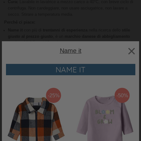
Cura:
Lavabile in lavatrice a mezzo carico a 40°C, con breve ciclo di
centrifuga. Non candeggiare, non usare asciugatrice, non lavare a
secco. Stirare a temperatura media.
Perché ci piace:
Name it
con più di
trentanni di esperienza
nella ricerca dello
stile
giusto al prezzo giusto
, è un
marchio danese di abbigliamento
per bambini
fino ai 12 anni.
×
Punto di essenziale importanza, sempre quel
connubio tra comfort
Name it
sicurezza e qualità
. Modelli di tendenza con una
forte attenzione
allo stile denim
, ispirati alla semplicità dei più piccoli e creando nuovi
NAME IT
capi attraverso i loro occhi.
L'azienda lavora a
livello sostenibile
sia nei rispetti del Pianeta che
del lavoratore: utilizza infatti
risorse per combattere il cambiamento
climatico
e promuove i diritti umani.
Mete sostenibili fissate entro il
2025
: dopodiché, l'azienda si porrà dei nuovi traguardi ai quali arrivare
-25%
-50%
RECENSIONI
PRODOTTO