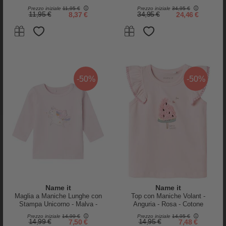
Glitter
Prezzo iniziale
11,95 €
Prezzo iniziale
34,95 €
11,95 €
8,37 €
34,95 €
24,46 €
Bamboom
Petit Bateau
Tutina con Piedi Pure - Grigio -
Tutina Intera in Ciniglia - Bianco
Bambù Bio Elasticizzato
- Leopardi - Morbidezza
Estrema!
44,90 €
33,68 €
35,00 €
28,00 €
-50%
-50%
-20%
-20%
Name it
Name it
Maglia a Maniche Lunghe con
Top con Maniche Volant -
Stampa Unicorno - Malva -
Anguria - Rosa - Cotone
Cotone Biologico
Prezzo iniziale
14,99 €
Prezzo iniziale
14,95 €
14,99 €
7,50 €
14,95 €
7,48 €