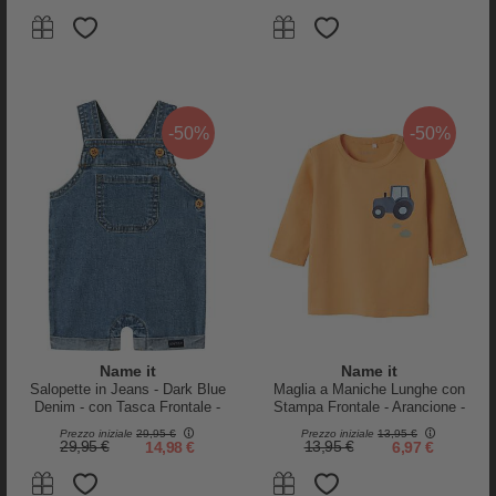
Petit Bateau
Petit Bateau
Tutina Intera in Ciniglia con Zip -
Tutina Intera in Ciniglia - Rosa -
Balene - 100% Cotone
Fiori - Morbidezza Estrema!
35,00 €
28,00 €
35,00 €
28,00 €
-50%
-50%
-20%
-20%
Name it
Name it
Salopette in Jeans - Dark Blue
Maglia a Maniche Lunghe con
Denim - con Tasca Frontale -
Stampa Frontale - Arancione -
Cotone
Cotone Biologico
Prezzo iniziale
29,95 €
Prezzo iniziale
13,95 €
29,95 €
14,98 €
13,95 €
6,97 €