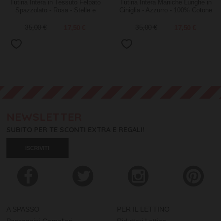
Tutina Intera in Tessuto Felpato
Tutina Intera Maniche Lunghe in
Spazzolato - Rosa - Stelle e
Ciniglia - Azzurro - 100% Cotone
Cuori - 100% Cotone
35,00 €
17,50 €
35,00 €
17,50 €
NEWSLETTER
SUBITO PER TE SCONTI EXTRA E REGALI!
ISCRIVITI
A SPASSO
PER IL LETTINO