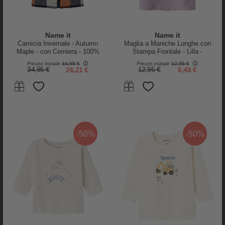
Name it
Name it
Camicia Invernale - Autumn
Maglia a Maniche Lunghe con
Maple - con Cerniera - 100%
Stampa Frontale - Lilla -
Cotone
Cotone Biologico
Prezzo iniziale
34,95 €
Prezzo iniziale
12,95 €
34,95 €
26,21 €
12,95 €
6,48 €
-50%
-50%
PRODOTTI SIMILI
-25%
-25%