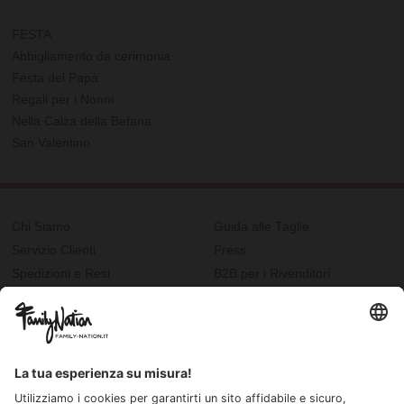
FESTA
Abbigliamento da cerimonia
Festa del Papà
Regali per i Nonni
Nella Calza della Befana
San Valentino
Chi Siamo
Guida alle Taglie
Servizio Clienti
Press
Spedizioni e Resi
B2B per i Rivenditori
Privacy
Cookie Policy
Recupero password?
Lavora con noi
Lista regalo e nascita
I nostri negozi