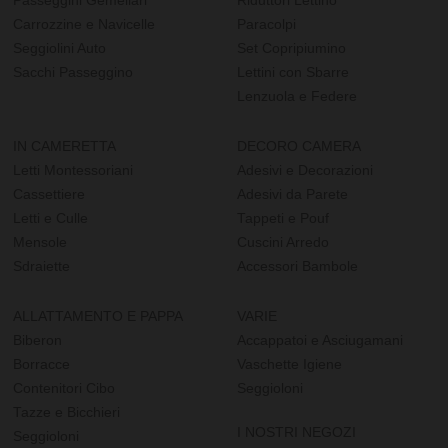
Passeggini Gemellari
Riduttori Lettino
Carrozzine e Navicelle
Paracolpi
Seggiolini Auto
Set Copripiumino
Sacchi Passeggino
Lettini con Sbarre
Lenzuola e Federe
IN CAMERETTA
DECORO CAMERA
Letti Montessoriani
Adesivi e Decorazioni
Cassettiere
Adesivi da Parete
Letti e Culle
Tappeti e Pouf
Mensole
Cuscini Arredo
Sdraiette
Accessori Bambole
ALLATTAMENTO E PAPPA
VARIE
Biberon
Accappatoi e Asciugamani
Borracce
Vaschette Igiene
Contenitori Cibo
Seggioloni
Tazze e Bicchieri
I NOSTRI NEGOZI
Seggioloni