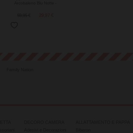
Arcobaleno Blu Notte -
105x70 cm
59,95 €
29,97 €
Family Nation
RETTA
DECORO CAMERA
ALLATTAMENTO E PAPPA
ssoriani
Adesivi e Decorazioni
Biberon