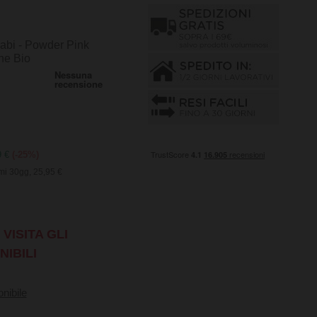
abi - Powder Pink
ne Bio
9 €
(-25%)
mi 30gg, 25,95 €
VISITA GLI
NIBILI
nibile