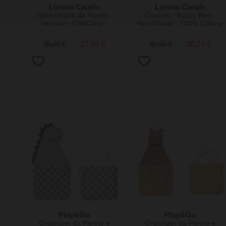
Lorena Canals
Lorena Canals
Appendiabiti da Parete -
Cuscino - Buzzy Bee -
Verdure - Oli&Carol -
Nero/Giallo - 100% Cotone
Cotone - (30x44 cm)
- Collezione Planet Bee -
14 x 36 cm
55,00 €
27,50 €
49,00 €
36,75 €
Play&Go
Play&Go
Organizer da Parete e
Organizer da Parete e