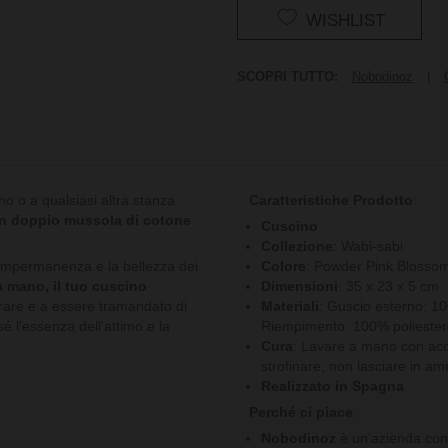
WISHLIST
SCOPRI TUTTO:
Nobodinoz
|
no o a qualsiasi altra stanza
Caratteristiche Prodotto
:
in doppio mussola di cotone
Cuscino
Collezione
: Wabi-sabi
'impermanenza e la bellezza dei
Colore
: Powder Pink Blosso
a mano, il tuo cuscino
Dimensioni
: 35 x 23 x 5 cm
rare e a essere tramandato di
Materiali
: Guscio esterno: 10
 l'essenza dell'attimo e la
Riempimento: 100% polieste
Cura
: Lavare a mano con acqu
strofinare, non lasciare in a
Realizzato in Spagna
Perché ci piace
:
Nobodinoz
è un'azienda con 