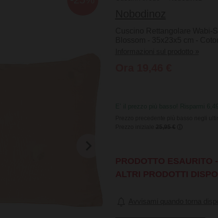
Nobodinoz
Cuscino Rettangolare Wabi-S
Blossom - 35x23x5 cm - Coto
Informazioni sul prodotto »
Ora 19,46 €
E’ il prezzo più basso! Risparmi 6,4
Prezzo precedente più basso negli ulti
Prezzo iniziale
25,95 €
PRODOTTO ESAURITO - 
ALTRI PRODOTTI DISPO
Avvisami quando torna dispo