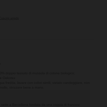
Cuscini arredo
m
0% doppio tessuto di mussola di cotone biologico;
re Oekotex
a fredda, lavare con colori simili, vietato candeggiare, non
mmollo, strizzare bene a mano.
sede a Barcellona fondata da una coppia di francesi: