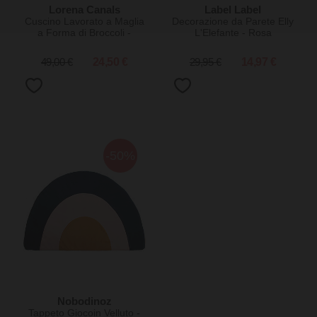
Lorena Canals
Label Label
Cuscino Lavorato a Maglia
Decorazione da Parete Elly
a Forma di Broccoli -
L'Elefante - Rosa
Oli&Carol - (35x35 cm)
49,00 €
24,50 €
29,95 €
14,97 €
-50%
Nobodinoz
Tappeto Giocoin Velluto -