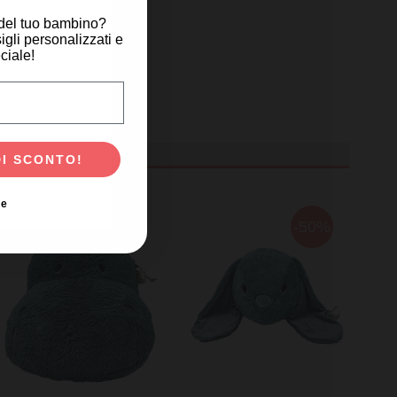
 del tuo bambino?
igli personalizzati e
ciale!
scita del tuo bambino?
DI SCONTO!
ie
-50%
-50%