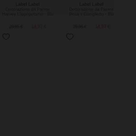
Label Label
Label Label
Decorazione da Parete
Decorazione da Parete
Harvey L'Ippopotamo - Blu
Rosa il Coniglietto - Blu
29,95 €
14,97 €
29,95 €
14,97 €