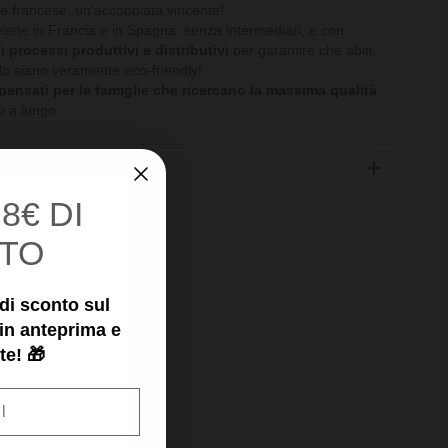
ile francese, un'accoppiata vincente!
ene in Francia e in Spagna, senza intermediari, e con
 i processi produttivi e distributivi
per garantire che abiti,
edo siano veramente eco-friendly!
ensati per le famiglie che ricercano la massima qualità
 a lungo
Z
×
I
8€ DI
TO
€ di sconto sul
 in anteprima e
te! 🎁