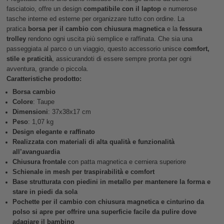
fasciatoio, offre un design
compatibile con il laptop
e numerose
tasche interne ed esterne per organizzare tutto con ordine. La
pratica
borsa per il cambio con chiusura magnetica
e la
fessura
trolley
rendono ogni uscita più semplice e raffinata. Che sia una
passeggiata al parco o un viaggio, questo accessorio unisce
comfort,
stile e praticità
, assicurandoti di essere sempre pronta per ogni
avventura, grande o piccola.
Caratteristiche prodotto:
Borsa cambio
Colore
: Taupe
Dimensioni
: 37x38x17 cm
Peso
: 1,07 kg
Design elegante e raffinato
Realizzata con materiali di alta qualità e funzionalità
all’avanguardia
Chiusura frontale
con patta magnetica e cerniera superiore
Schienale in mesh per traspirabilità e comfort
Base strutturata con piedini in metallo per mantenere la forma e
stare in piedi da sola
Pochette per il cambio con chiusura magnetica e cinturino da
polso si apre per offrire una superficie facile da pulire dove
adagiare il bambino