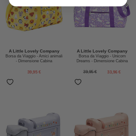
A Little Lovely Company
A Little Lovely Company
Borsa da Viaggio - Amici animali
Borsa da Viaggio - Unicorn
- Dimensione Cabina
Dreams - Dimensione Cabina
46x25x22.5cm
45x25x22.5cm
39,95 €
39,95 €
33,96 €