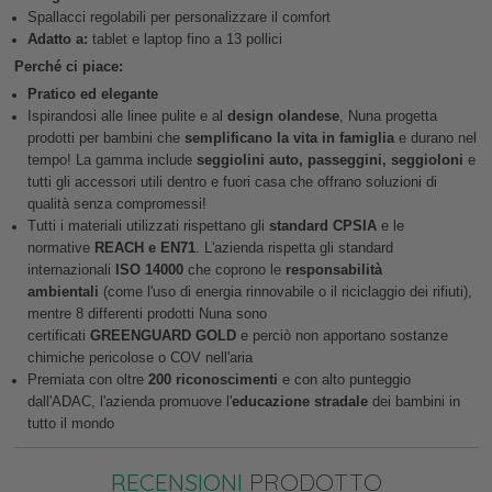
Spallacci regolabili per personalizzare il comfort
Adatto a:
tablet e laptop fino a 13 pollici
Perché ci piace:
Pratico ed elegante
Ispirandosi alle linee pulite e al
design olandese
, Nuna progetta
prodotti per bambini che
semplificano la vita in famiglia
e durano nel
tempo! La gamma include
seggiolini auto, passeggini, seggioloni
e
tutti gli accessori utili dentro e fuori casa che offrano soluzioni di
qualità senza compromessi!
Tutti i materiali utilizzati rispettano gli
standard CPSIA
e le
normative
REACH e EN71
. L'azienda rispetta gli standard
internazionali
ISO 14000
che coprono le
responsabilità
ambientali
(come l'uso di energia rinnovabile o il riciclaggio dei rifiuti),
mentre 8 differenti prodotti Nuna sono
certificati
GREENGUARD
GOLD
e perciò non apportano sostanze
chimiche pericolose o COV nell'aria
Premiata con oltre
200 riconoscimenti
e con alto punteggio
dall'ADAC, l'azienda promuove l'
educazione stradale
dei bambini in
tutto il mondo
RECENSIONI
PRODOTTO