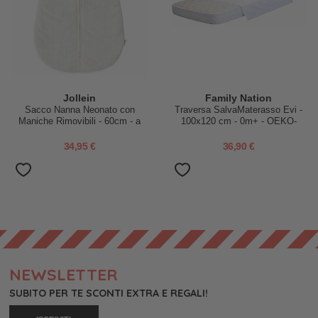
Jollein
Family Nation
Sacco Nanna Neonato con
Traversa SalvaMaterasso Evi -
Maniche Rimovibili - 60cm - a
100x120 cm - 0m+ - OEKO-
Costine - TOG 3.5
TEX e senza BPA
34,95 €
36,90 €
NEWSLETTER
SUBITO PER TE SCONTI EXTRA E REGALI!