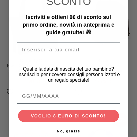
SCONTO
Iscriviti e ottieni 8€ di sconto sul
primo ordine, novità in anteprima e
guide gratuite! 🎁
Email
Done By Deer
Nuna
Borsa Cambio con Fasciatoio -
Borsa Cambio Pannolino -
Qual è la data di nascita del tuo bambino?
Trapuntata - Nera - 26 L - Fatto
Cocoa - con Fasciatoio
Inseriscila per ricevere consigli personalizzati e
con Bottiglie di Plastica
un regalo speciale!
Riciclata
59,95 €
179,00 €
Qual è la data di nascita del tuo bambino
VOGLIO 8 EURO DI SCONTO!
-15%
No, grazie