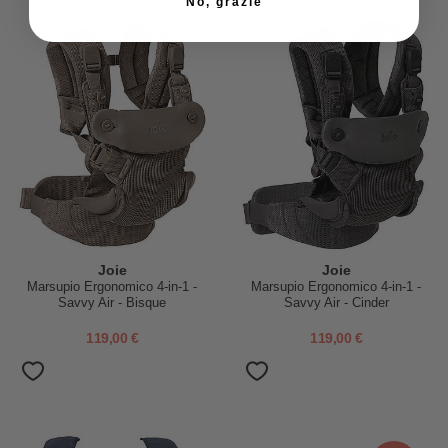
No, grazie
Joie
Joie
Marsupio Ergonomico 4-in-1 -
Marsupio Ergonomico 4-in-1 -
Savvy Air - Bisque
Savvy Air - Cinder
119,00 €
119,00 €