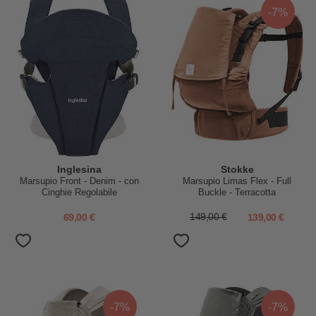
-7%
Inglesina
Stokke
Marsupio Front - Denim - con
Marsupio Limas Flex - Full
Cinghie Regolabile
Buckle - Terracotta
69,00 €
149,00 €
139,00 €
-7%
-7%