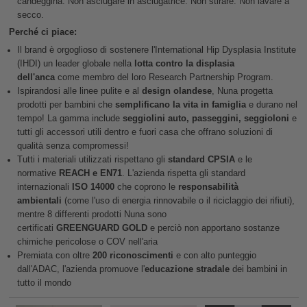
candeggina. Non asciugare in asciugatrice. Non stirare. Non lavare a
secco.
Perché ci piace:
Il brand è orgoglioso di sostenere l'International Hip Dysplasia Institute
(IHDI) un leader globale nella
lotta contro la displasia
dell'anca
come membro del loro Research Partnership Program.
Ispirandosi alle linee pulite e al
design olandese
, Nuna progetta
prodotti per bambini che
semplificano la vita in famiglia
e durano nel
tempo! La gamma include
seggiolini auto, passeggini, seggioloni
e
tutti gli accessori utili dentro e fuori casa che offrano soluzioni di
qualità senza compromessi!
Tutti i materiali utilizzati rispettano gli
standard CPSIA
e le
normative
REACH e EN71
. L'azienda rispetta gli standard
internazionali
ISO 14000
che coprono le
responsabilità
ambientali
(come l'uso di energia rinnovabile o il riciclaggio dei rifiuti),
mentre 8 differenti prodotti Nuna sono
certificati
GREENGUARD
GOLD
e perciò non apportano sostanze
chimiche pericolose o COV nell'aria
Premiata con oltre
200 riconoscimenti
e con alto punteggio
dall'ADAC, l'azienda promuove l'
educazione stradale
dei bambini in
tutto il mondo