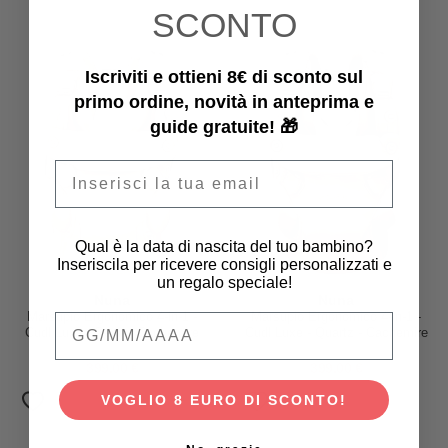
SCONTO
Iscriviti e ottieni 8€ di sconto sul
primo ordine, novità in anteprima e
guide gratuite! 🎁
Email
Qual è la data di nascita del tuo bambino?
Inseriscila per ricevere consigli personalizzati e
un regalo speciale!
Nuna
Nuna
Marsupio Ergonomico 4-in-1 -
Marsupio Ergonomico 4-in-1 -
Qual è la data di nascita del tuo bambino
Cudl Luxe - Pearl - Cachemire
Cudl Luxe - Quartz - Cachemire
399,00 €
399,00 €
VOGLIO 8 EURO DI SCONTO!