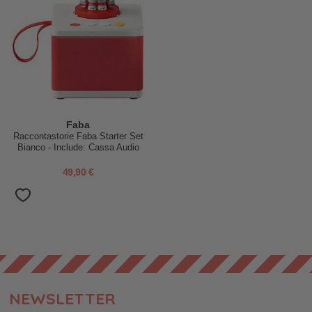
Faba
Raccontastorie Faba Starter Set
Bianco - Include: Cassa Audio
Bluetooth + Personaggio Sonoro
- 15 Brani
49,90 €
NEWSLETTER