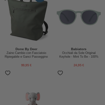
Done By Deer
Babiators
Zaino Cambio con Fasciatoio
Occhiali da Sole Original
Ripiegabile e Ganci Passeggino
Keyhole - Mint To Be - 100%
-Verde - Fatto con bottiglie di
Protezione UVA e UVB
plastica riciclata!
99,95 €
24,95 €