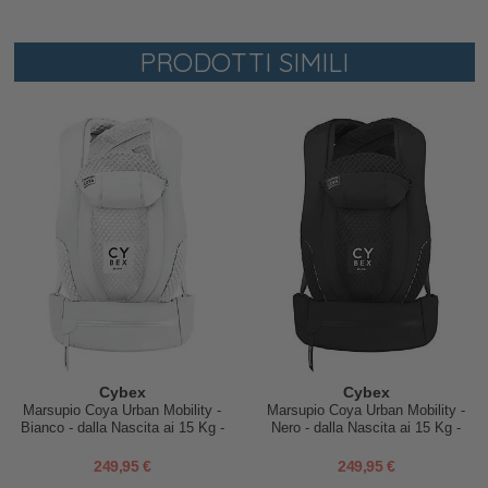
PRODOTTI SIMILI
Cybex
Cybex
Marsupio Coya Urban Mobility -
Marsupio Coya Urban Mobility -
Bianco - dalla Nascita ai 15 Kg -
Nero - dalla Nascita ai 15 Kg -
Tessuto Mesh Comodo e
Tessuto Mesh Comodo e
Traspirabile
Traspirabile
249,95 €
249,95 €