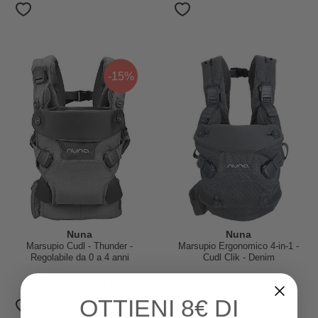
-15%
Nuna
Nuna
Marsupio Cudl - Thunder -
Marsupio Ergonomico 4-in-1 -
Regolabile da 0 a 4 anni
Cudl Clik - Denim
199,00 €
169,15 €
199,00 €
OTTIENI
8€ DI