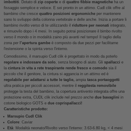
imbottiti
. Dotato di
zip coperte
e di
quattro fibbie magnetiche
ha un
fissaggio semplice e veloce. E sei pronto in un attimo. Cudl clik offre al
bambino che cresce
quattro posizioni ergonomiche
per mantenere
sano lo sviluppo della colonna vertebrale e delle anche. Inizia a portare li
bambino rivolto verso di te utilizzando il
riduttore per neonati
integrato,
e rimuovilo dopo i 4 mesi. In seguito potrai posizionare il bimbo rivolto
verso il mondo o in modalità zaino più avanti nel tempo! Il taglio della
zona per
l’apertura gambe
è composto da due pezzi per facilitarne
l'estensione o la spinta verso l'interno.
Comodissimo, il marsupio Cudl clik è progettato in modo da poterlo
regolare e indossare da solo
, senza bisogno di aiuto. Gli
spallacci
e
la
cintura in vita a rete traspirante rende fresco e comodo
sia il
piccolo che il genitore, la cintura si aggancia in un attimo ed è
regolabile per adattarsi a tutte le taglie,
ampia
tasca portaoggetti
ultra pratica per piccoli accessori, mentre il
reggitesta removibile
protegge la testa del bambino, la copertura antivento integrata offre una
protezione extra, CUDL clik include nel prezzo anche
due bavaglini
in
cotone biologico GOTS e
due coprispallacci!
Caratteristiche prodotto:
Marsupio Cudl Clik
Colore
: Caviar
Età
: Modalità neonato/Rivolto verso l'interno: 3.63-6.80 kg, < 4 mesi