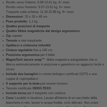
Rivolto verso l'interno: 6.80-13.61 kg, 4+ mesi
Rivolto verso l'esterno: 9.07-13.61 kg, 6+ mesi
Trasporto sulla schiena: 11.34-15.88 kg, 9+ mesi
Dimensioni
: 33 x 35 x 48 cm
Peso prodotto
: 1,1 kg
Quattro posizioni di trasporto
Quattro fibbie magnetiche dal design ergonomico
Zip
coperte
Tessuto
a rete traspirante
Spallacci e cinturone imbottiti
Cintura regolabile
fino a 145 cm
Posizione ergonomica
per il bèbè
MagneTech secure snap™
fibbia magnetica autoguidante che si
blocca automaticamente in posizione e garantisce un aggancio facile e
sicuro
Include due bavaglini
in cotone biologico certificati GOTS e una
coppia di coprispallacci
Il supporto per la testa
può essere rimosso
Tessuto certificato
OEKO-TEX®️
Include borsa
per il trasporto con coulisse
Cura:
Lavabile in lavatrice, Lavare all'interno di un sacchetto della
biancheria in rete, lavare in acqua fredda, ciclo delicato. Non usare