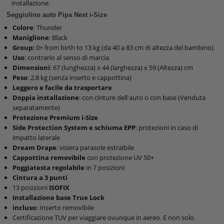
installazione.
Seggiolino auto Pipa Next i-Size
Colore
: Thunder
Maniglione
: Black
Group:
0+ from birth to 13 kg (da 40 a 83 cm di altezza del bambino)
Uso
: contrario al senso di marcia
Dimensioni
: 67 (lunghezza) x 44 (larghezza) x 59 (Altezza) cm
Peso
: 2,8 kg (senza inserto e cappottina)
Leggero e facile da trasportare
Doppia installazione
: con cinture dell'auto o con base (Venduta
separatamente)
Protezione Premium i-Size
Side Protection System e schiuma EPP
: protezioni in caso di
impatto laterale
Dream Drape
: visiera parasole estraibile
Cappottina removibile
con protezione UV 50+
Poggiatesta regolabile
in 7 posizioni
Cintura a 3 punti
13 posizioni
ISOFIX
Installazione base True Lock
incluso:
Inserto removibile
Certificazione TUV per viaggiare ovunque in aereo. E non solo.