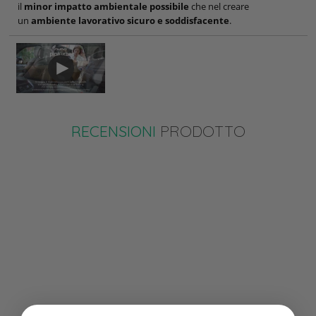
il
minor impatto ambientale possibile
che nel creare
un
ambiente lavorativo sicuro e soddisfacente
.
RECENSIONI
PRODOTTO