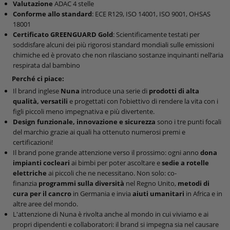
Valutazione
ADAC 4 stelle
Conforme allo standard
: ECE R129, ISO 14001, ISO 9001, OHSAS
18001
Certificato GREENGUARD Gold
: Scientificamente testati per
soddisfare alcuni dei più rigorosi standard mondiali sulle emissioni
chimiche ed è provato che non rilasciano sostanze inquinanti nell’aria
respirata dal bambino
Perché ci piace:
Il brand inglese
Nuna
introduce una serie di
prodotti di alta
qualità, versatili
e progettati con l’obiettivo di rendere la vita con i
figli piccoli meno impegnativa e più divertente.
Design funzionale, innovazione e sicurezza
sono i tre punti focali
del marchio grazie ai quali ha ottenuto numerosi premi e
certificazioni!
Il brand pone grande attenzione verso il prossimo: ogni anno
dona
impianti cocleari
ai bimbi per poter ascoltare e
sedie a rotelle
elettriche
ai piccoli che ne necessitano. Non solo: co-
finanzia
programmi sulla diversità
nel Regno Unito,
metodi di
cura per il cancro
in Germania e invia
aiuti umanitari
in Africa e in
altre aree del mondo.
L'attenzione di Nuna è rivolta anche al mondo in cui viviamo e ai
propri dipendenti e collaboratori: il brand si impegna sia nel causare