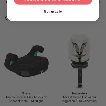
Neonati per Seggiolini - Grigio
Attacchi Isofix - Iron - Gruppo
2/3
59,95 €
45,00 €
No, grazie
Graco
Inglesina
Rialzo Booster Max R129 con
Rivestimento Estivo per
Attacchi Isofix - Midnight -
Seggiolino Auto Copernico -
Gruppo 2/3
Bianco