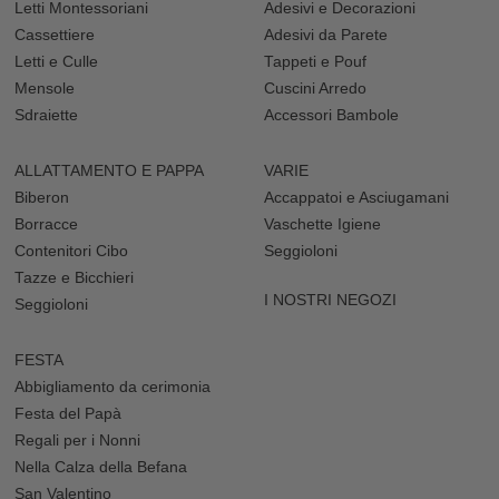
Letti Montessoriani
Adesivi e Decorazioni
Cassettiere
Adesivi da Parete
Letti e Culle
Tappeti e Pouf
Mensole
Cuscini Arredo
Sdraiette
Accessori Bambole
ALLATTAMENTO E PAPPA
VARIE
Biberon
Accappatoi e Asciugamani
Borracce
Vaschette Igiene
Contenitori Cibo
Seggioloni
Tazze e Bicchieri
I NOSTRI NEGOZI
Seggioloni
FESTA
Abbigliamento da cerimonia
Festa del Papà
Regali per i Nonni
Nella Calza della Befana
San Valentino