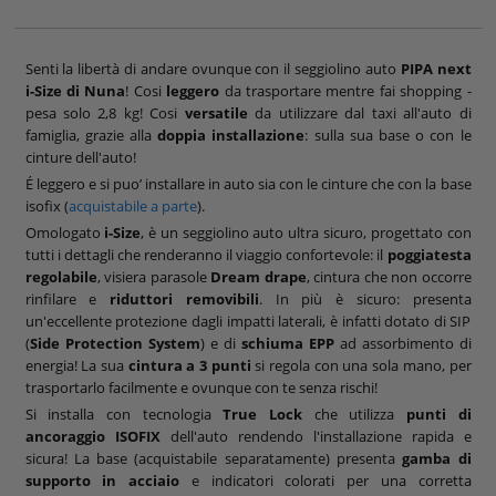
Senti la libertà di andare ovunque con il seggiolino auto
PIPA next
i-Size di Nuna
! Cosi
leggero
da trasportare mentre fai shopping -
pesa solo 2,8 kg! Cosi
versatile
da utilizzare dal taxi all'auto di
famiglia, grazie alla
doppia installazione
: sulla sua base o con le
cinture dell'auto!
É leggero e si puo’ installare in auto sia con le cinture che con la base
isofix (
acquistabile a parte
).
Omologato
i-Size
, è un seggiolino auto ultra sicuro, progettato con
tutti i dettagli che renderanno il viaggio confortevole: il
poggiatesta
regolabile
, visiera parasole
Dream drape
, cintura che non occorre
rinfilare e
riduttori removibili
. In più è sicuro: presenta
un'eccellente protezione dagli impatti laterali, è infatti dotato di SIP
(
Side Protection System
) e di
schiuma EPP
ad assorbimento di
energia! La sua
cintura a 3 punti
si regola con una sola mano, per
trasportarlo facilmente e ovunque con te senza rischi!
Si installa con tecnologia
True Lock
che utilizza
punti di
ancoraggio ISOFIX
dell'auto rendendo l'installazione rapida e
sicura! La base (acquistabile separatamente) presenta
gamba di
supporto in acciaio
e indicatori colorati per una corretta