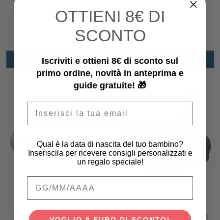
OTTIENI
8€ DI
SCONTO
PRODOTTI SIMILI
Iscriviti e ottieni 8€ di sconto sul
primo ordine, novità in anteprima e
guide gratuite! 🎁
novità
tornato
Email
Qual è la data di nascita del tuo bambino?
Inseriscila per ricevere consigli personalizzati e
un regalo speciale!
Qual è la data di nascita del tuo bambino
Cybex
Graco
Kit di Sicurezza SensorSafe
Rialzo Booster Max R129 con
VOGLIO 8 EURO DI SCONTO!