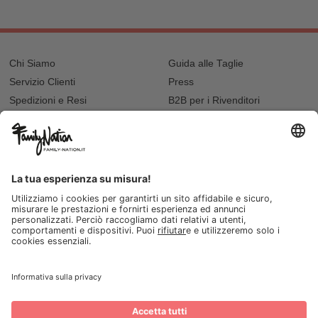
Chi Siamo
Guida alle Taglie
Servizio Clienti
Press
Spedizioni e Resi
B2B per i Rivenditori
Privacy
Cookie Policy
Recupero password?
Lavora con noi
Lista regalo e nascita
I nostri negozi