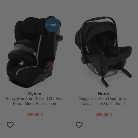
tornato
Cybex
Nuna
Seggiolino Auto Pallas G3 i-Size
Seggiolino Auto Pipa Urbn -
Plus - Moon Black - con
Caviar - con Ganci Isofix
Cuscino di Sicurezza Avanzata
Integrati
- Gruppo 1/2/3
289,95 €
299,00 €