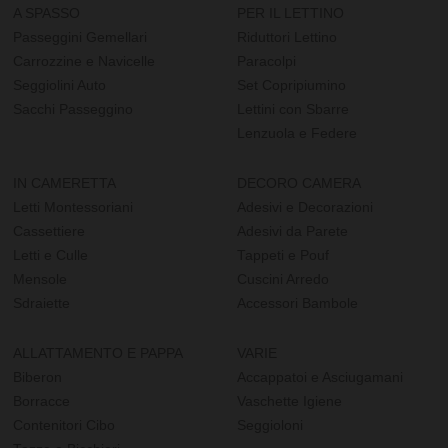
A SPASSO
PER IL LETTINO
Passeggini Gemellari
Riduttori Lettino
Carrozzine e Navicelle
Paracolpi
Seggiolini Auto
Set Copripiumino
Sacchi Passeggino
Lettini con Sbarre
Lenzuola e Federe
IN CAMERETTA
DECORO CAMERA
Letti Montessoriani
Adesivi e Decorazioni
Cassettiere
Adesivi da Parete
Letti e Culle
Tappeti e Pouf
Mensole
Cuscini Arredo
Sdraiette
Accessori Bambole
ALLATTAMENTO E PAPPA
VARIE
Biberon
Accappatoi e Asciugamani
Borracce
Vaschette Igiene
Contenitori Cibo
Seggioloni