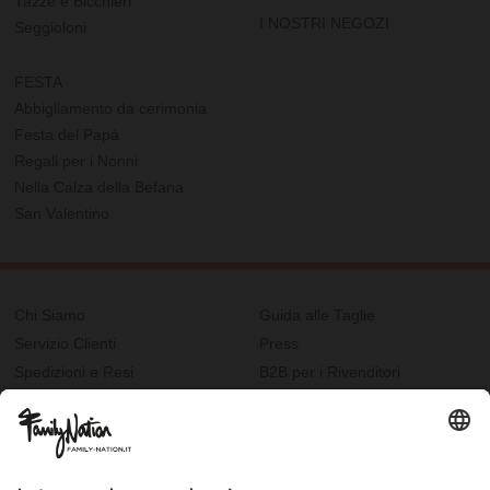
Tazze e Bicchieri
I NOSTRI NEGOZI
Seggioloni
FESTA
Abbigliamento da cerimonia
Festa del Papà
Regali per i Nonni
Nella Calza della Befana
San Valentino
Chi Siamo
Guida alle Taglie
Servizio Clienti
Press
Spedizioni e Resi
B2B per i Rivenditori
Privacy
Cookie Policy
Recupero password?
Lavora con noi
Lista regalo e nascita
I nostri negozi