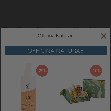
Il
Mini-Kit Proteggimi Patchouli e Mou Toffee di Officina Naturae
è il
×
perfetto kit da viaggio per avere
mani e labbra naturalmente protette
Officina Naturae
anche con gelide temperature! Il kit comprende una
graziosa
pochette
da viaggio in tessuto naturale illustrata con una fantasia
ispirata dalla natura, super pratica da aprire e chiudere grazie ad una
OFFICINA NATURAE
comoda zip! Al suo interno sono presenti due utilissimi prodotti della
linea InnovAttivi da portare sempre con sé: la
crema mani nutriente
patchouli
con fico d'india siciliano che nutre e rende la pelle morbida
senza ungere e il
burro labbra bio
mou
che crea un film protettivo
-25%
-10%
naturale per proteggere le labbra dagli agenti esterni. Sono realizzati solo
con
ingredienti naturali
,
senza tensioattivi di origine petrolchimica,
delicati, 100% sicuri e con certificazione biologica.
Un fantastico
regalo da fare e da farsi.
Perché ci piace:
Un mini kit con fantastici prodotti naturali da avere sempre con sé