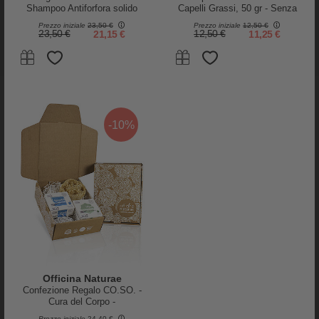
Shampoo Antiforfora solido
Capelli Grassi, 50 gr - Senza
Plastica!
Prezzo iniziale
23,50 €
Prezzo iniziale
12,50 €
23,50 €
21,15 €
12,50 €
11,25 €
PRODOTTI SIMILI
-10%
-25%
Officina Naturae
Confezione Regalo CO.SO. -
Cura del Corpo -
Bagnoschiuma
Prezzo iniziale
24,40 €