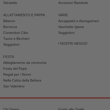
Sdraiette
Accessori Bambole
ALLATTAMENTO E PAPPA
VARIE
Biberon
Accappatoi e Asciugamani
Borracce
Vaschette Igiene
Contenitori Cibo
Seggioloni
Tazze e Bicchieri
I NOSTRI NEGOZI
Seggioloni
FESTA
Abbigliamento da cerimonia
Festa del Papà
Regali per i Nonni
Nella Calza della Befana
San Valentino
Chi Siamo
Guida alle Taglie