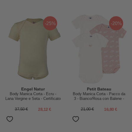
-25%
-20%
Engel Natur
Petit Bateau
Body Manica Corta - Ecru -
Body Manica Corta - Pacco da
Lana Vergine e Seta - Certificato
3 - Bianco/Rosa con Balene -
GOTS
100% Cotone Bio
37,50 €
28,12 €
21,00 €
16,80 €