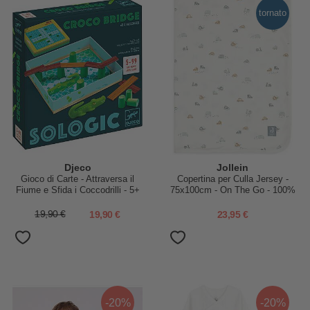
tornato
Djeco
Jollein
Gioco di Carte - Attraversa il
Copertina per Culla Jersey -
Fiume e Sfida i Coccodrilli - 5+
75x100cm - On The Go - 100%
anni
Cotone Bio
19,90 €
19,90 €
23,95 €
-20%
-20%