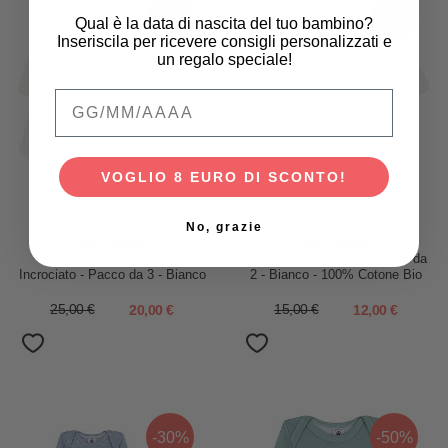
-20%
-20%
Qual è la data di nascita del tuo bambino?
Inseriscila per ricevere consigli personalizzati e
un regalo speciale!
Qual è la data di nascita del tuo bambino
VOGLIO 8 EURO DI SCONTO!
No, grazie
Petit Bateau
Petit Bateau
Body Manica Lunga Non
Body Manica Lunga - Pacco da
Incrociato - Pacco da 3 - Bianco
2 - Bianco - 100% Cotone Bio
e Rosa - Balene - 100% Cotone
Bio
25,00 €
20,00 €
15,00 €
12,00 €
-30%
-50%