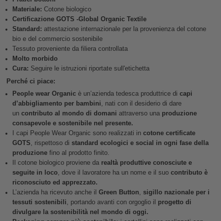
Materiale:
Cotone biologico
Certificazione GOTS -Global Organic Textile
Standard:
attestazione internazionale per la provenienza del cotone
bio e del commercio sostenibile
Tessuto proveniente da filiera controllata
Molto morbido
Cura:
Seguire le istruzioni riportate sull'etichetta
Perché ci piace:
People wear Organic
è un’azienda tedesca produttrice di
capi
d’abbigliamento per bambini
, nati con il desiderio di dare
un
contributo al mondo di domani
attraverso una
produzione
consapevole e sostenibile nel presente.
I capi People Wear Organic sono realizzati in
cotone certificate
GOTS
, rispettoso di
standard ecologici e social in ogni fase della
produzione
fino al prodotto finito.
Il cotone biologico proviene da
realtà produttive conosciute e
seguite in loco
, dove il lavoratore ha un nome e il suo
contributo è
riconosciuto ed apprezzato.
L’azienda ha ricevuto anche il
Green Button
,
sigillo nazionale per i
tessuti sostenibili
, portando avanti con orgoglio il
progetto di
divulgare la sostenibilità nel mondo di oggi.