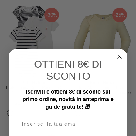
-30%
-25%
OTTIENI
8€ DI
SCONTO
Petit Bateau
Engel Natur
Body Manica Corta, Pacco da 3
Body Manica Lunga - Ecru -
Iscriviti e ottieni 8€ di sconto sul
- Millerighe Blu Navy/Bianco -
Lana Vergine e Seta - Certificato
100% Cotone
GOTS - con Automatici
primo ordine, novità in anteprima e
21,00 €
14,70 €
37,20 €
27,90 €
guide gratuite! 🎁
Email