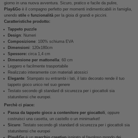
giorno in una nuova avventura. Sicuro, pratico e facile da pulire,
Play&Go
è il compagno perfetto per momenti indimenticabili in famiglia,
unendo
stile
e
funzionalità
per la gioia di grandi e piccini.
Caratteristiche prodotto:
Tappeto puzzle
Design
: Numeri
Composizione
: 100% schiuma EVA
Dimensioni
: 120x180cm
Spessore:
circa 1,4 cm
Dimensione per mattonella
: 60 cm
Leggero e facilmente trasportabile
Realizzato interamente con materiali atossici
Elegante
: Stampato su entrambi i lati, il lato decorato rende il tuo
tappeto gioco unico nel suo genere
Testato secondo gli standard di sicurezza per i giocattoli sia
statunitensi che europei.
Perchè ci piace:
Passa da tappeto gioco a contenitore per giocattoli
, oppure
costruisci una casetta, un castello o un minimarket!
Sicuro
: Testato secondo gli standard di sicurezza per i giocattoli sia
statunitensi che europei
Play&Go
è un
marchio creativo
ispirato al favoloso mondo dei