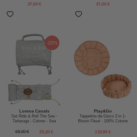
37,00 €
37,00 €
-20%
Lorena Canals
Play&Go
Set Ride & Roll The Sea -
Tappetino da Gioco 3 in 1-
Tartaruga - Cotone - Sea
Bloom Fleuri - 100% Cotone
Wonders Collection - Pista
Biologico
Lunga 4 metri!
69,00 €
55,20 €
119,95 €