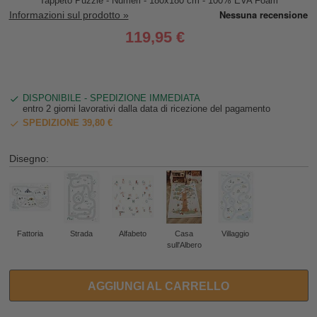
Tappeto Puzzle - Numeri - 180x180 cm - 100% EVA Foam
Informazioni sul prodotto »
119,95 €
DISPONIBILE - SPEDIZIONE IMMEDIATA
entro 2 giorni lavorativi dalla data di ricezione del pagamento
SPEDIZIONE 39,80 €
Disegno:
Fattoria
Strada
Alfabeto
Casa
Villaggio
sull'Albero
AGGIUNGI AL CARRELLO