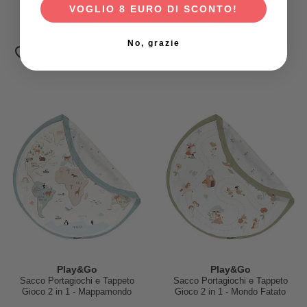
Gioco 2 in 1 - Circo
Gioco 2 in 1 Duble Cotone -
VOGLIO 8 EURO DI SCONTO!
Giungla
37,00 €
37,00 €
No, grazie
Play&Go
Play&Go
Sacco Portagiochi e Tappeto
Sacco Portagiochi e Tappeto
Gioco 2 in 1 - Mappamondo
Gioco 2 in 1 - Mondo Fatato