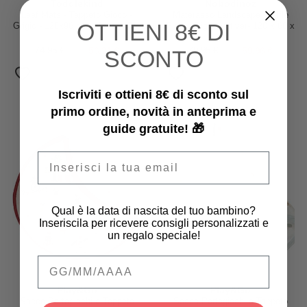
Toddlekind
Nobodinoz
Leaf Mats - Tappeto Gioco -
Materasso Landscape Waffle
OTTIENI
8€ DI
Grigio - 128x96 cm - Cotone Bio
Floor - Righe Vetiver- 120 x 60 x
- Il Match Perfetto per il tuo
4 cm - Cotone Bio
Tappeto!
74,95 €
56,21 €
79,95 €
59,96 €
SCONTO
Iscriviti e ottieni 8€ di sconto sul
primo ordine, novità in anteprima e
guide gratuite! 🎁
Email
Qual è la data di nascita del tuo bambino?
Inseriscila per ricevere consigli personalizzati e
un regalo speciale!
Qual è la data di nascita del tuo bambino
Play&Go
Play&Go
Sacco Portagiochi e Tappeto
Sacco Portagiochi e Tappeto