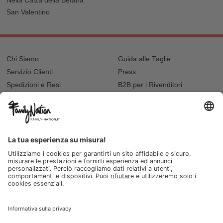
Nella Calza della Befana
San Valentino
Chi Siamo
Guida alle Taglie
Servizio Clienti
Press
Spedizioni e Resi
B2B per i Rivenditori
Privacy
Cookie Policy
Recupero password?
Lavora con noi
Lista regalo e nascita
I nostri negozi