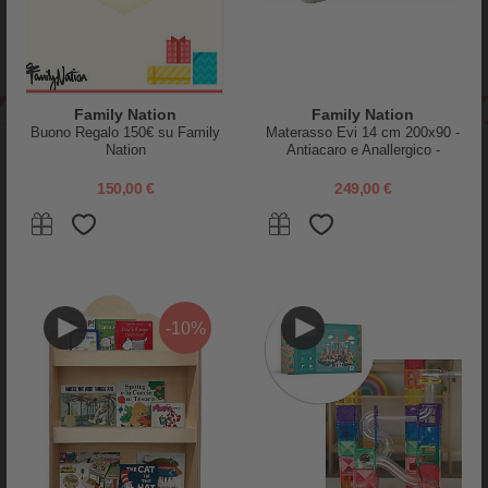
Family Nation
Family Nation
Buono Regalo 150€ su Family
Materasso Evi 14 cm 200x90 -
Nation
Antiacaro e Anallergico -
NEWSLETTER
Sfoderabile - per Letto
Montessori Evolutivo Evi 4 in 1
150,00 €
249,00 €
SUBITO PER TE SCONTI EXTRA E REGALI!
ISCRIVITI
-10%
A SPASSO
PER IL LETTINO
Passeggini Gemellari
Riduttori Lettino
Carrozzine e Navicelle
Paracolpi
Seggiolini Auto
Set Copripiumino
Sacchi Passeggino
Lettini con Sbarre