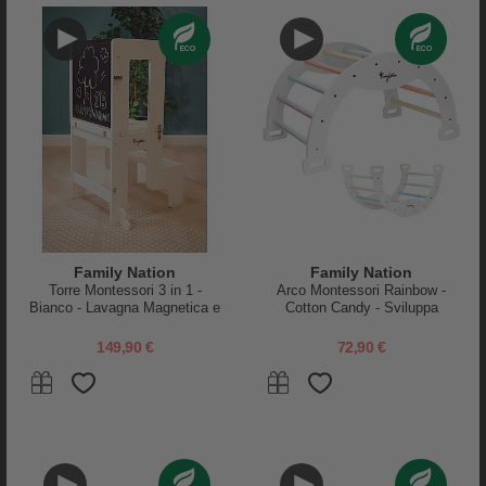
Keep-it-Kleen Campione - Ciuccio Sempre Pulito
Informazioni sul prodotto »
10,15 €
PRODOTTO ESAURITO - VISITA GLI ALTRI PRODOTTI
DISPONIBILI
WISHLIST
Family Nation
Family Nation
Torre Montessori 3 in 1 -
Arco Montessori Rainbow -
Bianco - Lavagna Magnetica e
Cotton Candy - Sviluppa
Convertibile in Tavolo+Sedia
Equilibrio e Agilità
149,90 €
72,90 €