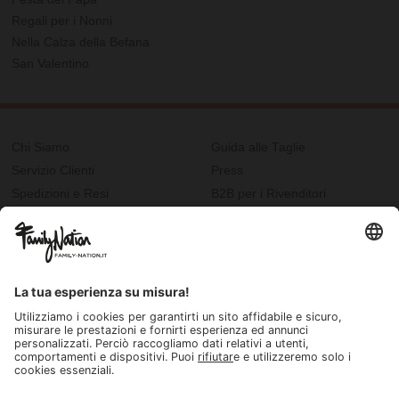
Regali per i Nonni
Nella Calza della Befana
San Valentino
Chi Siamo
Guida alle Taglie
Servizio Clienti
Press
Spedizioni e Resi
B2B per i Rivenditori
Privacy
Cookie Policy
Recupero password?
Lavora con noi
Lista regalo e nascita
I nostri negozi