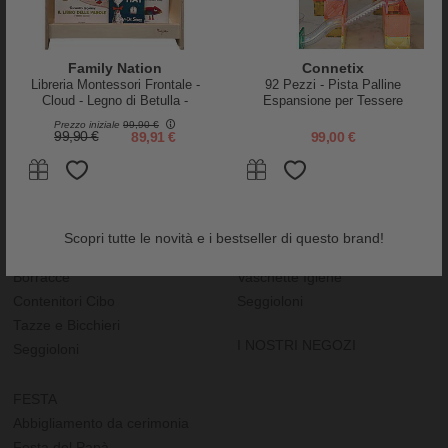
Lenzuola e Federe
IN CAMERETTA
DECORO CAMERA
Family Nation
Connetix
Letti Montessoriani
Adesivi e Decorazioni
Libreria Montessori Frontale -
92 Pezzi - Pista Palline
Cloud - Legno di Betulla -
Espansione per Tessere
Cassettiere
Adesivi da Parete
Natural
Magnetiche - Arcobaleno -
Prezzo iniziale
99,90 €
Letti e Culle
Tappeti e Pouf
Apprendimento STEM!
99,90 €
89,91 €
99,00 €
Mensole
Cuscini Arredo
Sdraiette
Accessori Bambole
ALLATTAMENTO E PAPPA
VARIE
Scopri tutte le novità e i bestseller di questo brand!
Biberon
Accappatoi e Asciugamani
Borracce
Vaschette Igiene
Contenitori Cibo
Seggioloni
Tazze e Bicchieri
I NOSTRI NEGOZI
Seggioloni
FESTA
Abbigliamento da cerimonia
Festa del Papà