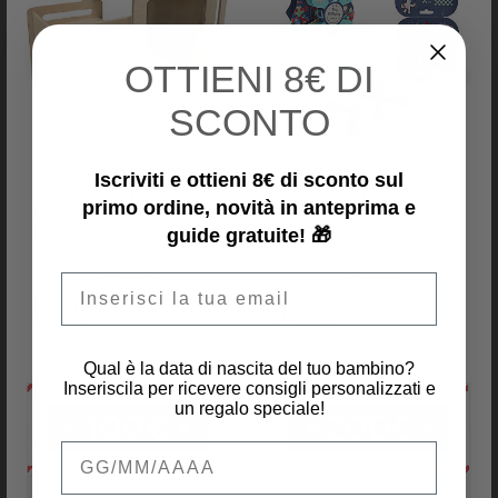
OTTIENI
8€ DI
SCONTO
RECENSIONI
PRODOTTO
Iscriviti e ottieni 8€ di sconto sul
Family Nation
Clixo
primo ordine, novità in anteprima e
Set Tavolo+Sedia Montessori
Tiny & Mighty - 9 Pezzi -
guide gratuite! 🎁
Evolutivi - Natural - Legno di
Oceano - Gioco Magnetico
Betulla - Cresce Con Il Tuo
STEAM - 4+ Anni
Bambino
149,90 €
14,95 €
Email
Qual è la data di nascita del tuo bambino?
Inseriscila per ricevere consigli personalizzati e
un regalo speciale!
Qual è la data di nascita del tuo bambino