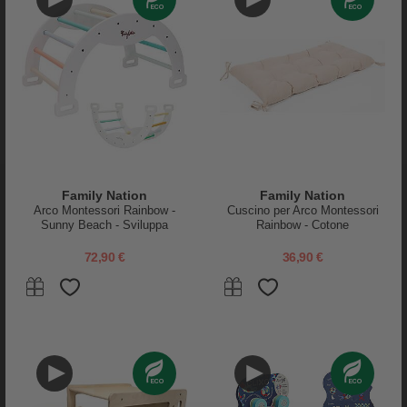
Puoi dire addio ai coperchi e le custodie per il ciuccio che si perdono
sempre! Questo
ciuccio dal design innovativo di Raz Baby
, il Keep-it-
Kleen rimane sempre pulito perchè
si chiude automaticamente quando
casca!
Grazie al design innovativo, le ali in plastica si chiudono
automaticamente quando il ciuccio casca a terra e altrimenti stanno
Family Nation
Family Nation
aperte senza dare noia al bambino. La tettarella ortodontica in morbido
Arco Montessori Rainbow -
Cuscino per Arco Montessori
silicone è disegnata per adattarsi a bambini di tutte le età.
Atossico e
Sunny Beach - Sviluppa
Rainbow - Cotone
senza BPA.
La forma della mascherina segue i contorni del viso e i due
Equilibrio e Agilità
fori laterali permettono all'aria di circolare per evitare irritazioni alla pelle
72,90 €
36,90 €
del bambino. I colori allegri e il disegno accattivante piace molto anche
ai bambini!
Puoi abbinarlo alla Cordicella Reggi Ciuccio Raz Baby
(che si adatta a questo modello senza anello davanti).
Chiusura automatica igienica 'snap shut'
Tettarella Ortodontica in silicone 0-36 mesi
Senza BPA