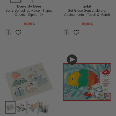
Done By Deer
tickit
Set 2 Sonagli da Polso - Happy
Set Gioco Sensoriale e di
Clouds - Cipria - 0+
Abbinamento - Touch & Match
Board - 12 Pedine - da 3 Anni
19,95 €
19,90 €