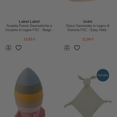
Label Label
tickit
Scatola Forme Geometriche a
Gioco Sensoriale in Legno di
Incastro in Legno FSC - Beige -
Gomma FSC - Easy Hold -
18+ m
Specchio Piano - 12m+
13,95 €
11,90 €
tornato