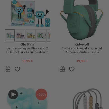
Glo Pals
Kidywolf
Set Personaggio Blair - con 2
Cuffie con Cancellazione del
Cubi Inclusi - Azzurro - Adatto
Rumore - Verde - Fascia
da 3 anni - 100% Plastica
Regolabile
Riciclata
19,95 €
19,90 €
-40%