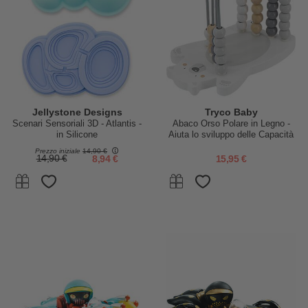
Jellystone Designs
Tryco Baby
Scenari Sensoriali 3D - Atlantis -
Abaco Orso Polare in Legno -
in Silicone
Aiuta lo sviluppo delle Capacità
Intellettive - 18+ m
Prezzo iniziale
14,90 €
14,90 €
8,94 €
15,95 €