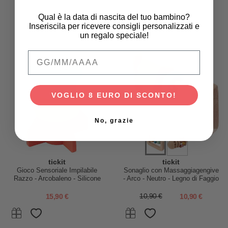
Qual è la data di nascita del tuo bambino?
Inseriscila per ricevere consigli personalizzati e
un regalo speciale!
Qual è la data di nascita del tuo bambino
VOGLIO 8 EURO DI SCONTO!
No, grazie
tickit
tickit
Gioco Sensoriale Impilabile
Sonaglio con Massaggiagengive
Razzo - Arcobaleno - Silicone
- Arco - Neutro - Legno di Faggio
Alimentare
e Silicone Alimentare
15,90 €
10,90 €
10,90 €