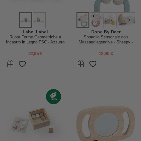
Label Label
Done By Deer
Ruota Forme Geometriche a
Sonaglio Sensoriale con
Incastro in Legno FSC - Azzurro
Massaggiagengive - Sheepy -
- 12+ m
Tiny Farm - 0+
22,95 €
12,95 €