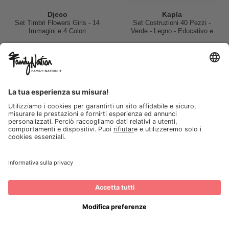
Djeco
Kapla
Set Timbri Flowers Girls - 14
Set Costruzioni 40 Pezzi -
Immagini e 4 Colori
Verde - Legno - Educativo e
Divertente!
15,50 €
25,00 €