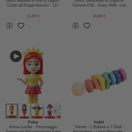
Gioco Martello e Pioli in Legno -
Gioco Sensoriale in Legno di
Colori ad Acqua Atossici - 12+
Gomma FSC - Easy Hold - con
m
Pannello Glitterato - Viola -
12m+
11,95 €
15,90 €
...
Faba
tickit
Arriva Lucilla! - Personaggio
Twister - 1 Bullone e 7 Dadi -
Sonoro per Raccontastorie Faba
Arcobaleno - Legno Massello -