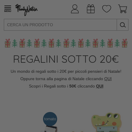
REGALINI SOTTO 20€
Un mondo di regali sotto i 20€ per piccoli pensieri di Natale!
Oppure torna alla pagina di Natale cliccando
QUI
Scopri i Regali sotto i
50€
cliccando
QUI
tornato