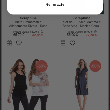
No, grazie
RECENSIONI
PRODOTTO
Seraphine
Seraphine
Abito Premaman e
Set da 2 T-Shirt Mamma e
Allattamento Rivera - Rosa
Bebè Alba - Manica Corta -
Lampone - Manica a Balza -
Avorio - Cotone Organico
Prezzo iniziale
65,70 €
Prezzo iniziale
55,00 €
Viscosa
65,70 €
32,85 €
55,00 €
27,50 €
-50%
-50%