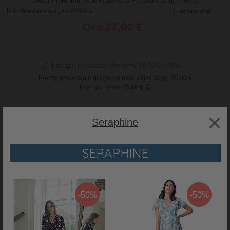
Blusa Premaman con Maniche a Farfalla Claudia - Nera
Informazioni sul prodotto »
Ora
27,00 €
E’ il prezzo più basso! Risparmi 18,00 €
(-40%)
Prezzo precedente più basso negli ultimi 30gg, 45,00 €
Prezzo iniziale
45,00 €
×
PRODOTTO ESAURITO - VISITA GLI ALTRI PRODOTTI
Seraphine
DISPONIBILI
SERAPHINE
WISHLIST
-50%
-50%