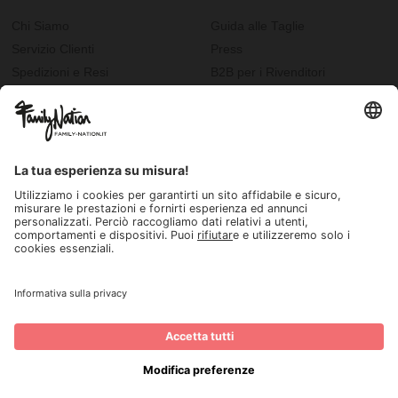
Chi Siamo
Guida alle Taglie
Servizio Clienti
Press
Spedizioni e Resi
B2B per i Rivenditori
Privacy
Cookie Policy
Recupero password?
Lavora con noi
Lista regalo e nascita
I nostri negozi
© 2026, Family Nation Società Benefit S.r.L. Firenze, Italia
rtita I.V.A. IT-06190610482 | REA Firenze FI-607993 | Cap. Soc: 100.000,00 Euro