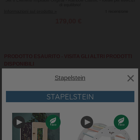
Set 6 Elementi Impilabili Original - Rainbow Classic - Ideale per esercizi
di equilibrio!
Informazioni sul prodotto »
179,00 €
PRODOTTO ESAURITO - VISITA GLI ALTRI PRODOTTI
DISPONIBILI
×
Stapelstein
Avvisami quando torna disponibile
WISHLIST
STAPELSTEIN