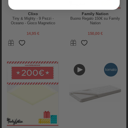
Clixo
Family Nation
Tiny & Mighty - 9 Pezzi -
Buono Regalo 150€ su Family
Oceano - Gioco Magnetico
Nation
STEAM - 4+ Anni
14,95 €
150,00 €
tornato
PRODOTTI SIMILI