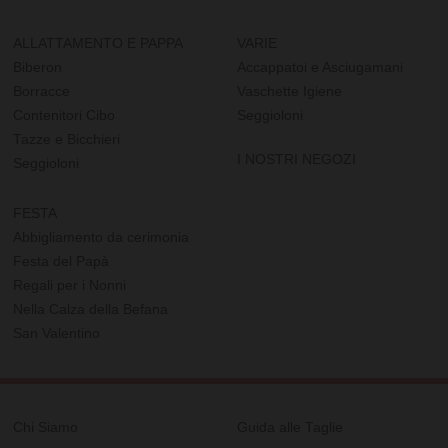
ALLATTAMENTO E PAPPA
VARIE
Biberon
Accappatoi e Asciugamani
Borracce
Vaschette Igiene
Contenitori Cibo
Seggioloni
Tazze e Bicchieri
I NOSTRI NEGOZI
Seggioloni
FESTA
Abbigliamento da cerimonia
Festa del Papà
Regali per i Nonni
Nella Calza della Befana
San Valentino
Chi Siamo
Guida alle Taglie