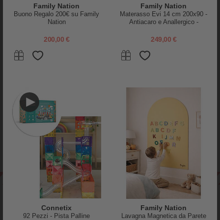
Family Nation
Family Nation
Buono Regalo 200€ su Family
Materasso Evi 14 cm 200x90 -
Nation
Antiacaro e Anallergico -
Sfoderabile - per Letto
Montessori Evolutivo Evi 4 in 1
200,00 €
249,00 €
Stapelstein
tickit
Set Dynamic Small - Flowers -
Tavola di Equilibrio - Feltro
Per Muoversi fin da Piccoli!
Arancione - in Legno -
Divertimento ed Esercizio per
Grandi e Piccini
122,95 €
62,90 €
NEWSLETTER
Connetix
Family Nation
SUBITO PER TE SCONTI EXTRA E REGALI!
92 Pezzi - Pista Palline
Lavagna Magnetica da Parete