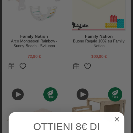
Dimensioni:
diametro 27,5 cm, altezza 12 cm
Può sostenere fino a 180 kg
Può essere
combinato con tutti i prodotti
Stapelstein
Produzione al 100% neutralizzata
dal punto di vista climatico in
Germania
Prodotto in Chemnitz (Germania)
Family Nation
Family Nation
Per un maggiore
movimento
,
gioco
e
fantasia
nella vita quotidiana
Arco Montessori Rainbow -
Buono Regalo 100€ su Family
dei bambini
Sunny Beach - Sviluppa
Nation
Utilizzabile sia in spazi
interni
che
esterni
Equilibrio e Agilità
72,90 €
100,00 €
Per bambini e adulti con e senza limitazioni fisiche
Riconoscimento:
"spiel gut"
Non
mettere a contatto
oggetti
e
superfici
taglienti
come forbici,
coltelli, chiodi, fili di ferro, pietre, ecc, pietre, ecc.
Evitare il calore estremo
e tutte le possibili fonti di accensione
(fiamme o scintille).
Quando si gioca in
acqua
, i prodotti Stapelstein® servono solo come
giocattolo
e non come aiuto al galleggiamento. I prodotti Stapelstein®
devono quindi essere utilizzati solo in
acque poco profonde sotto la
supervisione di un adulto
.
Fate attenzione all'equilibrio! Su pavimenti scivolosi, i movimenti a
scatti possono far scivolare il giocattolo. Un tappeto o un tappetino da
OTTIENI
8€ DI
yoga possono essere utili.