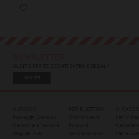
NEWSLETTER
SUBITO PER TE SCONTI EXTRA E REGALI!
ISCRIVITI
A SPASSO
PER IL LETTINO
IN CAME
Passeggini Gemellari
Riduttori Lettino
Letti Monte
Carrozzine e Navicelle
Paracolpi
Cassettier
Seggiolini Auto
Set Copripiumino
Letti e Cull