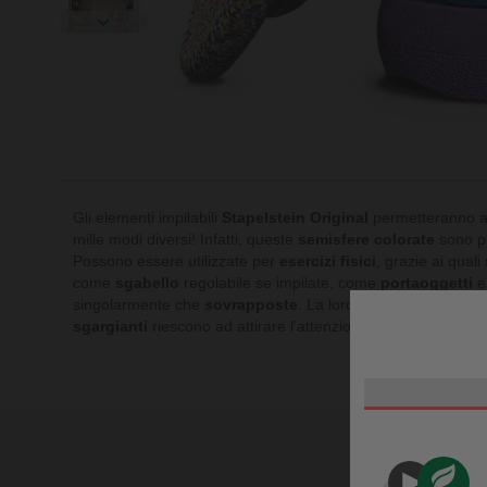
Gli elementi impilabili
Stapelstein Original
permetteranno al 
mille modi diversi! Infatti, queste
semisfere colorate
sono pe
Possono essere utilizzate per
esercizi fisici
, grazie ai quali 
come
sgabello
regolabile se impilate, come
portaoggetti
e 
singolarmente che
sovrapposte
. La loro multifunzionalità e 
sgargianti
riescono ad attirare l’attenzione di chiunque!