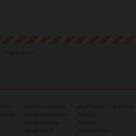
Family Nation
RETTA
DECORO CAMERA
ALLATTAMENTO E PAPPA
ssoriani
Adesivi e Decorazioni
Biberon
e
Adesivi da Parete
Borracce
e
Tappeti e Pouf
Contenitori Cibo