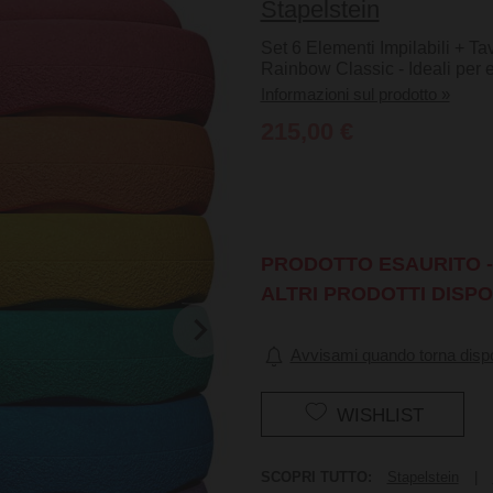
Stapelstein
Set 6 Elementi Impilabili + Ta
Rainbow Classic - Ideali per es
Informazioni sul prodotto »
215,00 €
PRODOTTO ESAURITO - 
ALTRI PRODOTTI DISPO
Avvisami quando torna dispo
WISHLIST
SCOPRI TUTTO:
Stapelstein
|