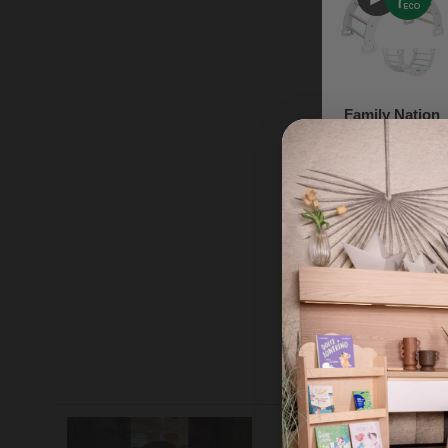
Family Nation
Arco Montessori
Rainbow -
Cotton Candy -
Sviluppa
72,90 €
Equilibrio e
Agilità
Family Nation