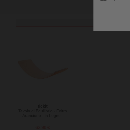
Evolutivo Evi 4
in 1
tickit
Tavola di Equilibrio - Feltro
Arancione - in Legno -
Divertimento ed Esercizio
per Grandi e Piccini
62,90 €