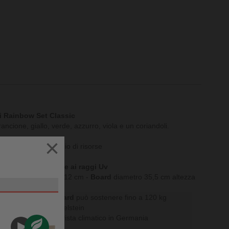
i Rainbow Set Classic
rancione, giallo, verde, azzurro, viola e un coriandoli.
×
 espanso) a risparmio di risorse
'acqua, alla saliva e ai raggi Uv
ro 27,5 cm, altezza 12 cm -
Board
diametro 35,5 cm altezza
 fino a 180 kg -
Board
può sostenere fino a 120 kg
tti i prodotti
Stapelstein
izzata
dal punto di vista climatico in Germania
nia)