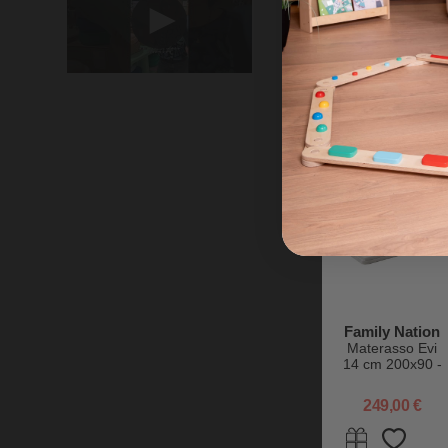
Cuscino per
Arco Montessori
Rainbow -
Cotone
36,90 €
tornato
Family Nation
Materasso Evi
14 cm 200x90 -
Antiacaro e
Anallergico -
249,00 €
Sfoderabile -
per Letto
Montessori