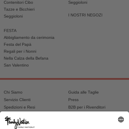
Contenitori Cibo
Seggioloni
Tazze e Bicchieri
I NOSTRI NEGOZI
Seggioloni
FESTA
Abbigliamento da cerimonia
Festa del Papà
Regali per i Nonni
Nella Calza della Befana
San Valentino
Chi Siamo
Guida alle Taglie
Servizio Clienti
Press
Spedizioni e Resi
B2B per i Rivenditori
Privacy
Cookie Policy
Recupero password?
Lavora con noi