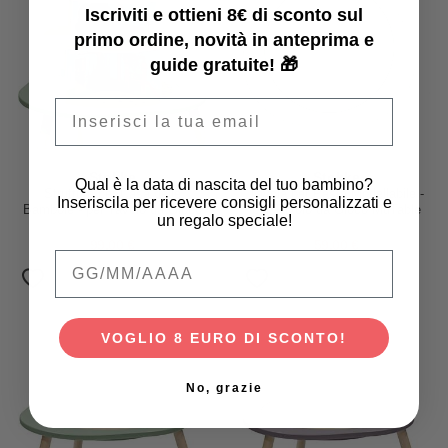
Iscriviti e ottieni 8€ di sconto sul
primo ordine, novità in anteprima e
guide gratuite! 🎁
Email
Stokke
Stokke
Qual è la data di nascita del tuo bambino?
Struttura per Casa delle
Tavola per Pasta Modellabile -
Inseriscila per ricevere consigli personalizzati e
Bambole - per Tavolo da Gioco
per Tavolo da Gioco MuTable
un regalo speciale!
MuTable V2
V2
99,00 €
59,00 €
Qual è la data di nascita del tuo bambino
VOGLIO 8 EURO DI SCONTO!
No, grazie