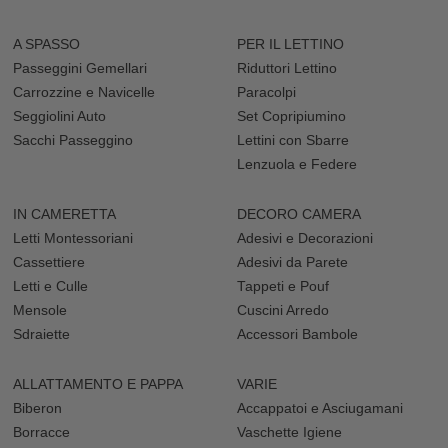
A SPASSO
PER IL LETTINO
Passeggini Gemellari
Riduttori Lettino
Carrozzine e Navicelle
Paracolpi
Seggiolini Auto
Set Copripiumino
Sacchi Passeggino
Lettini con Sbarre
Lenzuola e Federe
IN CAMERETTA
DECORO CAMERA
Letti Montessoriani
Adesivi e Decorazioni
Cassettiere
Adesivi da Parete
Letti e Culle
Tappeti e Pouf
Mensole
Cuscini Arredo
Sdraiette
Accessori Bambole
ALLATTAMENTO E PAPPA
VARIE
Biberon
Accappatoi e Asciugamani
Borracce
Vaschette Igiene