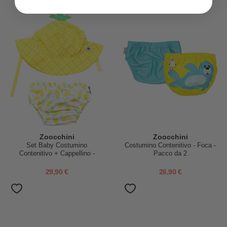
Zoocchini
Zoocchini
Set Baby Costumino
Costumino Contenitivo - Foca -
Contenitivo + Cappellino -
Pacco da 2
Ananas - UPF 50+
29,90 €
26,90 €