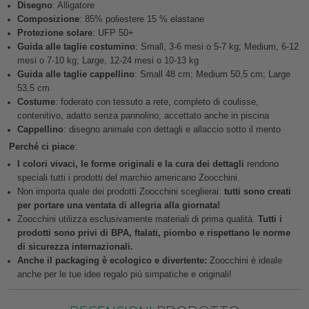
Disegno
: Alligatore
Composizione
: 85% poliestere 15 % elastane
Protezione solare
: UFP 50+
Guida alle taglie costumino
: Small, 3-6 mesi o 5-7 kg; Medium, 6-12
mesi o 7-10 kg; Large, 12-24 mesi o 10-13 kg
Guida alle taglie cappellino
: Small 48 cm; Medium 50,5 cm; Large
53,5 cm
Costume
: foderato con tessuto a rete, completo di coulisse,
contenitivo, adatto senza pannolino; accettato anche in piscina
Cappellino
: disegno animale con dettagli e allaccio sotto il mento
Perché ci piace
:
I colori vivaci, le forme originali e la cura dei dettagli
rendono
speciali tutti i prodotti del marchio americano Zoocchini.
Non importa quale dei prodotti Zoocchini sceglierai:
tutti sono creati
per portare una ventata di allegria alla giornata!
Zoocchini utilizza esclusivamente materiali di prima qualità.
Tutti i
prodotti sono privi di BPA, ftalati, piombo e rispettano le norme
di sicurezza internazionali.
Anche il packaging è ecologico e divertente:
Zoocchini è ideale
anche per le tue idee regalo più simpatiche e originali!