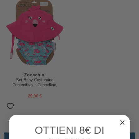
Zoocchini
Set Baby Costumino
Contenitivo + Cappellino,
Fenicottero - UPF 50+
29,90 €
OTTIENI
8€ DI
ALTRI UTENTI HANNO COMPRATO