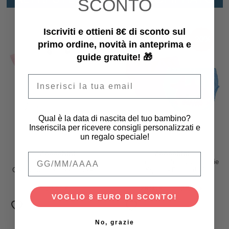
SCONTO
Iscriviti e ottieni 8€ di sconto sul
-20%
primo ordine, novità in anteprima e
guide gratuite! 🎁
Email
Qual è la data di nascita del tuo bambino?
Inseriscila per ricevere consigli personalizzati e
un regalo speciale!
Zoocchini
Zoocchini
Qual è la data di nascita del tuo bambino
Set Baby Costumino
Costumino Contenitivo - Sophie
Contenitivo + Cappellino - Allie
lo Squalo - Pacco da 2
l'Alicorno - UPF 50+
22,90 €
26,90 €
21,52 €
VOGLIO 8 EURO DI SCONTO!
No, grazie