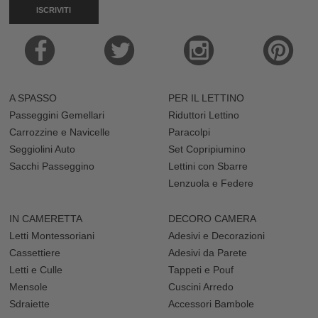
ISCRIVITI
A SPASSO
PER IL LETTINO
Passeggini Gemellari
Riduttori Lettino
Carrozzine e Navicelle
Paracolpi
Seggiolini Auto
Set Copripiumino
Sacchi Passeggino
Lettini con Sbarre
Lenzuola e Federe
IN CAMERETTA
DECORO CAMERA
Letti Montessoriani
Adesivi e Decorazioni
Cassettiere
Adesivi da Parete
Letti e Culle
Tappeti e Pouf
Mensole
Cuscini Arredo
Sdraiette
Accessori Bambole