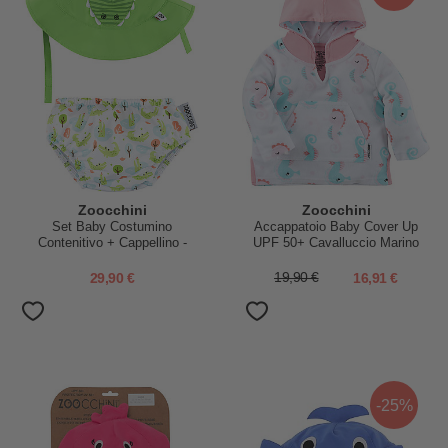
Zoocchini
Zoocchini
Set Baby Costumino
Accappatoio Baby Cover Up
Contenitivo + Cappellino -
UPF 50+ Cavalluccio Marino
Alligatore - UPF 50+
29,90 €
19,90 €
16,91 €
-25%