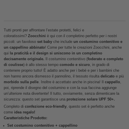
Tutti pronti per affrontare l’estate protetti, felici e
coloratissimi?
Zoocchini
è qui con il completino perfetto per i nostri
piccoli: un favoloso
set baby
che include
un
costumino contenitivo e
un cappellino abbinato
! Come per tutte le creazioni Zoocchini, anche
qui
la praticità e il design si uniscono in un completino
decisamente originale.
Il costumino contenitivo (
foderato e completo
di coulisse
) è allo stesso tempo
comodo e sicuro
, in grado di
contenere proprio tutto! È adatto anche per i bebè e per i bambini che
non hanno ancora dismesso il pannolino, il tessuto risulta
delicato
e più
morbido
sulla
pelle
. Inoltre è accettato anche in piscina! Il
cappello
,
poi, riprende il disegno del costumino e con la sua faccina aggiunge
un’ulteriore nota divertente! Il tutto, ovviamente, senza dimenticare la
sicurezza: questo set garantisce una
protezione solare UPF 50+.
Completo di
confezione eco-friendly
, questo set è perfetto anche
come
idea regalo!
Caratteristiche Prodotto:
Set costumino contenitivo + cappellino