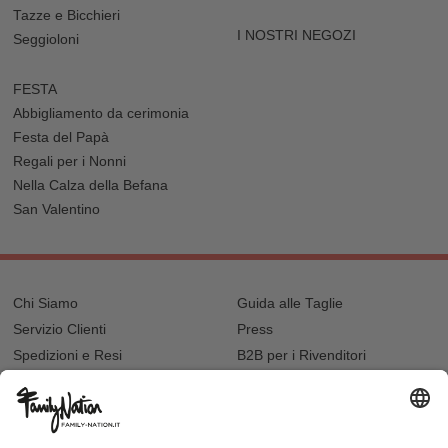
Tazze e Bicchieri
I NOSTRI NEGOZI
Seggioloni
FESTA
Abbigliamento da cerimonia
Festa del Papà
Regali per i Nonni
Nella Calza della Befana
San Valentino
Chi Siamo
Guida alle Taglie
Servizio Clienti
Press
Spedizioni e Resi
B2B per i Rivenditori
Privacy
Cookie Policy
Recupero password?
Lavora con noi
Lista regalo e nascita
I nostri negozi