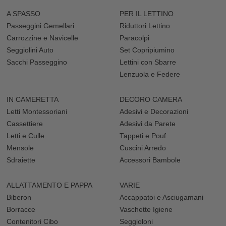
A SPASSO
PER IL LETTINO
Passeggini Gemellari
Riduttori Lettino
Carrozzine e Navicelle
Paracolpi
Seggiolini Auto
Set Copripiumino
Sacchi Passeggino
Lettini con Sbarre
Lenzuola e Federe
IN CAMERETTA
DECORO CAMERA
Letti Montessoriani
Adesivi e Decorazioni
Cassettiere
Adesivi da Parete
Letti e Culle
Tappeti e Pouf
Mensole
Cuscini Arredo
Sdraiette
Accessori Bambole
ALLATTAMENTO E PAPPA
VARIE
Biberon
Accappatoi e Asciugamani
Borracce
Vaschette Igiene
Contenitori Cibo
Seggioloni