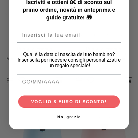
Iscriviti e ottieni 8€ di sconto sul
primo ordine, novità in anteprima e
guide gratuite! 🎁
Email
Rabbit & Friends
Rabbit & Friends
Qual è la data di nascita del tuo bambino?
Luce da Notte Balena in
Lampada da Notte Orsetto -
Morbido Silicone - Bianco - Con
Bianco - Morbido Silicone -
Inseriscila per ricevere consigli personalizzati e
Telecomando
16x10.7 cm
un regalo speciale!
29,95 €
24,95 €
Qual è la data di nascita del tuo bambino
VOGLIO 8 EURO DI SCONTO!
No, grazie