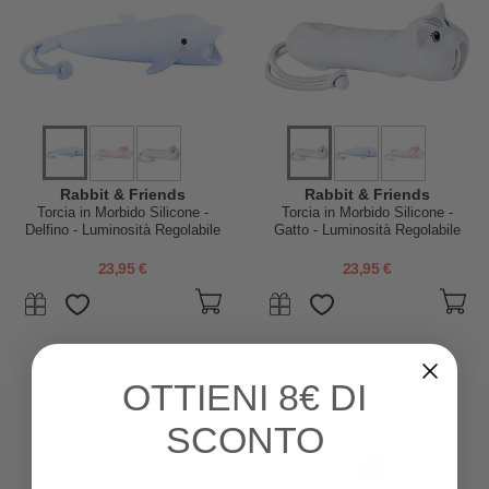
Rabbit & Friends
Rabbit & Friends
Torcia in Morbido Silicone -
Torcia in Morbido Silicone -
Delfino - Luminosità Regolabile
Gatto - Luminosità Regolabile
23,95 €
23,95 €
OTTIENI
8€ DI
SCONTO