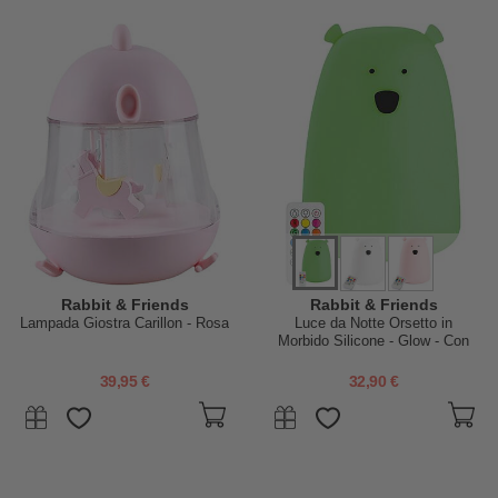
Rabbit & Friends
Rabbit & Friends
Lampada Giostra Carillon - Rosa
Luce da Notte Orsetto in
Morbido Silicone - Glow - Con
Telecomando - Si Illumina al
Buio!
39,95 €
32,90 €