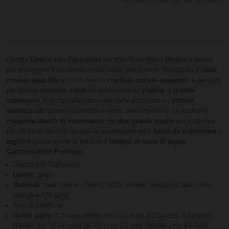
Questa
Giacca con Cappuccio
del marchio tedesco
Disana
è pronta
per proteggere il tuo bambino dal freddo dell'inverno. Realizzata in
lana
merino cotta bio
e con fodere in
morbido cotone organico
, è pensata
per essere
comoda
,
calda
ed estremamente
pratica
. Il
grande
cappuccio
, il design allungato nella parte posteriore e i
polsini
elasticizzati
riparano da freddo e vento permettendo al tuo bambino
massima libertà di movimento
. Ha
due grandi tasche
per custodire
piccoli tesori raccolti durante le passeggiate ed è
facile da indosssare
e
togliere
grazie anche ai bellissimi
bottoni in noce di tagua
.
Caratteristiche Prodotto
:
Giacca con Cappuccio
Colore
: grigio
Materiali
: lana merino - fodera: 100% cotone, tessuto di lana cotta
biologica 420 g/m2
Tessuti certificati
Guida taglie:
0-3 mesi (50/56 cm); 3-6 mesi (62-68 cm); 6-12 mesi
(74-80 cm); 12-24 mesi (86-92 cm); 2-3 anni (98-104 cm); 4-5 anni