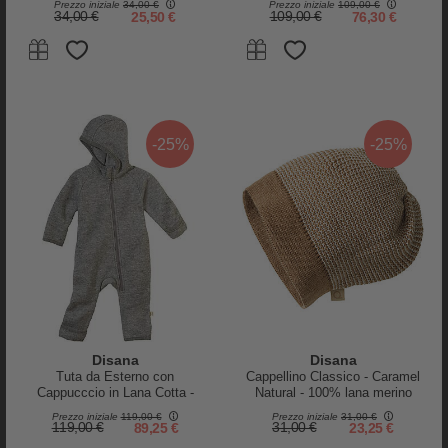
Prezzo iniziale
34,00 €
Prezzo iniziale
109,00 €
34,00 €
25,50 €
109,00 €
76,30 €
Liewood
Liewood
Giacca in Pile con Orecchie
Giacca in Pile con Orecchie
Mara - Bacche - Pale Tuscany -
Mara - Razzi - Blu Navy - 100%
-25%
-25%
100% Materiale Riciclato
Materiale Riciclato
80,00 €
60,00 €
80,00 €
60,00 €
-25%
Disana
Disana
Tuta da Esterno con
Cappellino Classico - Caramel
Cappucccio in Lana Cotta -
Natural - 100% lana merino
Grigio - Lana Merino
Prezzo iniziale
119,00 €
Prezzo iniziale
31,00 €
119,00 €
89,25 €
31,00 €
23,25 €