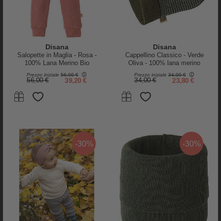
Disana
Disana
Salopette in Maglia - Rosa -
Cappellino Classico - Verde
100% Lana Merino Bio
Oliva - 100% lana merino
Certificata GOTS
Prezzo iniziale
56,00 €
Prezzo iniziale
34,00 €
56,00 €
39,20 €
34,00 €
23,80 €
-30%
-30%
PRODOTTI SIMILI
-25%