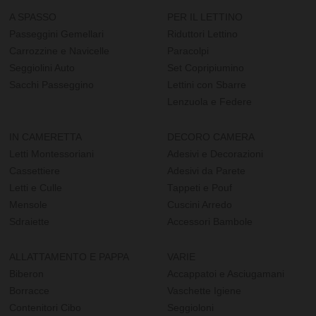
A SPASSO
PER IL LETTINO
Passeggini Gemellari
Riduttori Lettino
Carrozzine e Navicelle
Paracolpi
Seggiolini Auto
Set Copripiumino
Sacchi Passeggino
Lettini con Sbarre
Lenzuola e Federe
IN CAMERETTA
DECORO CAMERA
Letti Montessoriani
Adesivi e Decorazioni
Cassettiere
Adesivi da Parete
Letti e Culle
Tappeti e Pouf
Mensole
Cuscini Arredo
Sdraiette
Accessori Bambole
ALLATTAMENTO E PAPPA
VARIE
Biberon
Accappatoi e Asciugamani
Borracce
Vaschette Igiene
Contenitori Cibo
Seggioloni