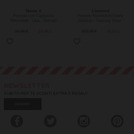
Name it
Liewood
Piumino con Cappuccio
Piumino Reversibile/Teddy
Rimovibile - Lilas - Dettagli
Jackson - Tuscany Rose -
Glitter
100% Materiale Riciclato
34,95 €
24,46 €
100,00 €
70,00 €
NEWSLETTER
SUBITO PER TE SCONTI EXTRA E REGALI!
ISCRIVITI