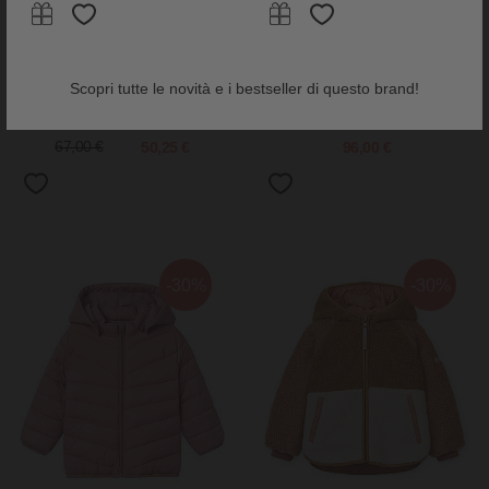
Disana
Engel Natur
Scopri tutte le novità e i bestseller di questo brand!
Gilet in Pura Lana Merino -
Gilet per Bambini - Marrone in
Rosa
Noce Mélange - Certificazione
IVN BEST
67,00 €
50,25 €
96,00 €
-30%
-30%