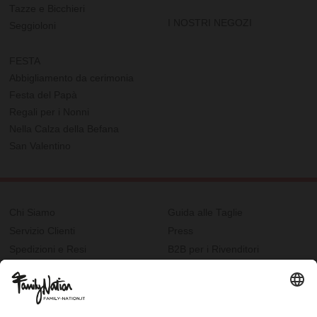
Tazze e Bicchieri
I NOSTRI NEGOZI
Seggioloni
FESTA
Abbigliamento da cerimonia
Festa del Papà
Regali per i Nonni
Nella Calza della Befana
San Valentino
Chi Siamo
Guida alle Taglie
Servizio Clienti
Press
Spedizioni e Resi
B2B per i Rivenditori
Privacy
Cookie Policy
Recupero password?
Lavora con noi
Lista regalo e nascita
I nostri negozi