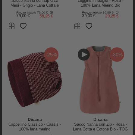
Sacco Nanna con Zip 0/12
Leggins in Maglia - Rosa -
Mesi - Grigio - Lana Cotta e
100% Lana Merino Bio
Cotone Bio - TOG 2
Certificata GOTS
Prezzo iniziale
79,00 €
Prezzo iniziale
39,00 €
79,00 €
59,25 €
39,00 €
29,25 €
Holly & Beau
Holly & Beau
Giacca Impermeabile Cambia
Giacca Impermeabile Cambia
Colore - Dinosauro - Extra
Colore - Unicorno - Extra
Morbido e Traspirante
Morbido e Traspirante
-25%
-30%
59,00 €
41,30 €
59,00 €
35,40 €
-25%
-25%
Disana
Disana
Cappellino Classico - Cassis -
Sacco Nanna con Zip - Rosa -
100% lana merino
Lana Cotta e Cotone Bio - TOG
1.8