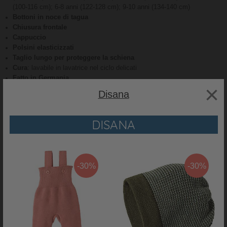
(100-116 cm); 6-8 anni (122-128 cm); 9-10 anni (134-140 cm)
Bottoni in noce di tagua
Chiusura frontale
Cappuccio
Polsini elasticizzati
Taglio lungo per proteggere la schiena
Cura
: lavabile in lavatrice nel ciclo delicati
Fatto in Germania
×
Perché ci piace:
Disana
I capi Disana hanno proprio tutto
: colori e stili dal sapore
contemporaneo, materie prime della migliore qualità, totale rispetto per
DISANA
l’ambiente e la sostenibilità
Disana utilizza esclusivamente cotone bio GOTS e pura lana
certificata
: questi tessuti sono morbidi, comodi, traspiranti e delicati
anche sulle pelli più sensibili
Impegnato da sempre a rispettare la natura
, il marchio Disana
-30%
-30%
lavora solamente con fornitori altrettanto rispettosi dell’ambiente
RECENSIONI
PRODOTTO