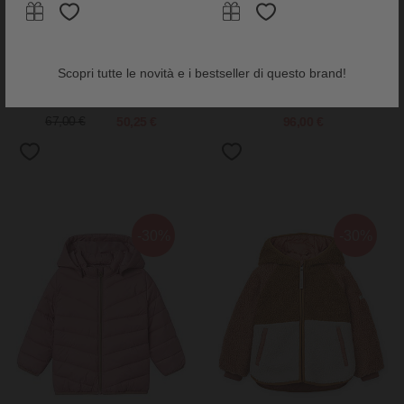
Disana
Engel Natur
Scopri tutte le novità e i bestseller di questo brand!
Gilet in Pura Lana Merino -
Gilet per Bambini - Marrone in
Rosa
Noce Mélange - Certificazione
IVN BEST
67,00 €
50,25 €
96,00 €
-30%
-30%