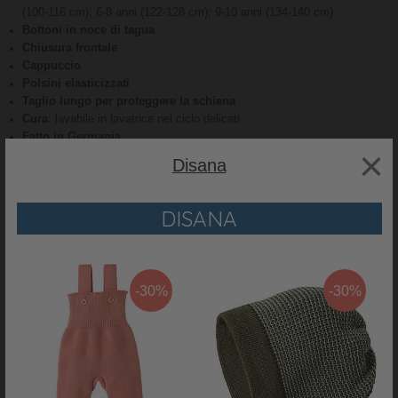
(100-116 cm); 6-8 anni (122-128 cm); 9-10 anni (134-140 cm)
Bottoni in noce di tagua
Chiusura frontale
Cappuccio
Polsini elasticizzati
Taglio lungo per proteggere la schiena
Cura
: lavabile in lavatrice nel ciclo delicati
Fatto in Germania
×
Perché ci piace:
Disana
I capi Disana hanno proprio tutto
: colori e stili dal sapore
contemporaneo, materie prime della migliore qualità, totale rispetto per
DISANA
l’ambiente e la sostenibilità
Disana utilizza esclusivamente cotone bio GOTS e pura lana
certificata
: questi tessuti sono morbidi, comodi, traspiranti e delicati
anche sulle pelli più sensibili
Impegnato da sempre a rispettare la natura
, il marchio Disana
-30%
-30%
lavora solamente con fornitori altrettanto rispettosi dell’ambiente
RECENSIONI
PRODOTTO