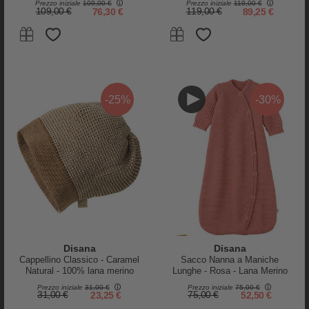
Prezzo iniziale
109,00 €
Prezzo iniziale
119,00 €
109,00 €
76,30 €
119,00 €
89,25 €
Liewood
Liewood
Giacca in Pile con Orecchie
Giacca in Pile con Orecchie
Mara - Bacche - Pale Tuscany -
Mara - Razzi - Blu Navy - 100%
-25%
-30%
100% Materiale Riciclato
Materiale Riciclato
80,00 €
60,00 €
80,00 €
60,00 €
-25%
Disana
Disana
Cappellino Classico - Caramel
Sacco Nanna a Maniche
Natural - 100% lana merino
Lunghe - Rosa - Lana Merino
Bio - TOG 1.7
Prezzo iniziale
31,00 €
Prezzo iniziale
75,00 €
31,00 €
23,25 €
75,00 €
52,50 €