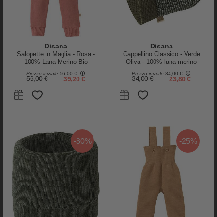
Disana
Disana
Salopette in Maglia - Rosa -
Cappellino Classico - Verde
100% Lana Merino Bio
Oliva - 100% lana merino
Certificata GOTS
Prezzo iniziale
56,00 €
Prezzo iniziale
34,00 €
56,00 €
39,20 €
34,00 €
23,80 €
-30%
-25%
PRODOTTI SIMILI
-25%