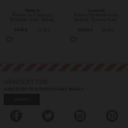
Name it
Liewood
Piumino con Cappuccio
Piumino Reversibile/Teddy
Rimovibile - Lilas - Dettagli
Jackson - Tuscany Rose -
Glitter
100% Materiale Riciclato
34,95 €
24,46 €
100,00 €
70,00 €
NEWSLETTER
SUBITO PER TE SCONTI EXTRA E REGALI!
ISCRIVITI