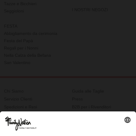
Tazze e Bicchieri
I NOSTRI NEGOZI
Seggioloni
FESTA
Abbigliamento da cerimonia
Festa del Papà
Regali per i Nonni
Nella Calza della Befana
San Valentino
Chi Siamo
Guida alle Taglie
Servizio Clienti
Press
Spedizioni e Resi
B2B per i Rivenditori
Privacy
Cookie Policy
Recupero password?
Lavora con noi
Lista regalo e nascita
I nostri negozi