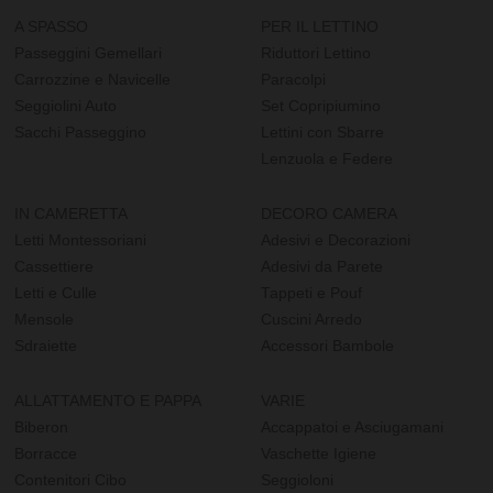
A SPASSO
PER IL LETTINO
Passeggini Gemellari
Riduttori Lettino
Carrozzine e Navicelle
Paracolpi
Seggiolini Auto
Set Copripiumino
Sacchi Passeggino
Lettini con Sbarre
Lenzuola e Federe
IN CAMERETTA
DECORO CAMERA
Letti Montessoriani
Adesivi e Decorazioni
Cassettiere
Adesivi da Parete
Letti e Culle
Tappeti e Pouf
Mensole
Cuscini Arredo
Sdraiette
Accessori Bambole
ALLATTAMENTO E PAPPA
VARIE
Biberon
Accappatoi e Asciugamani
Borracce
Vaschette Igiene
Contenitori Cibo
Seggioloni