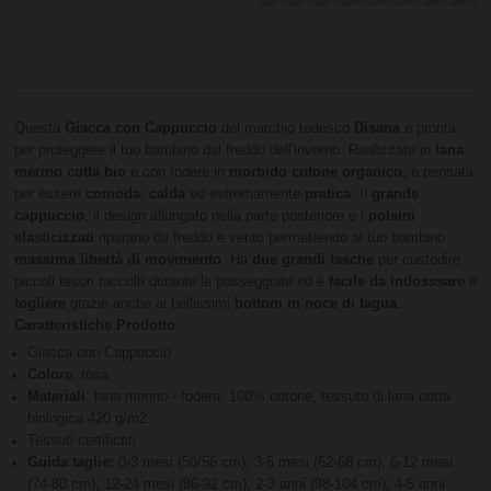
Questa
Giacca con Cappuccio
del marchio tedesco
Disana
è pronta
per proteggere il tuo bambino dal freddo dell'inverno. Realizzata in
lana
merino cotta bio
e con fodere in
morbido cotone organico
, è pensata
per essere
comoda
,
calda
ed estremamente
pratica
. Il
grande
cappuccio
, il design allungato nella parte posteriore e i
polsini
elasticizzati
riparano da freddo e vento permettendo al tuo bambino
massima libertà di movimento
. Ha
due grandi tasche
per custodire
piccoli tesori raccolti durante le passeggiate ed è
facile da indosssare
e
togliere
grazie anche ai bellissimi
bottoni in noce di tagua
.
Caratteristiche Prodotto
:
Giacca con Cappuccio
Colore
: rosa
Materiali
: lana merino - fodera: 100% cotone, tessuto di lana cotta
biologica 420 g/m2
Tessuti certificati
Guida taglie:
0-3 mesi (50/56 cm); 3-6 mesi (62-68 cm); 6-12 mesi
(74-80 cm); 12-24 mesi (86-92 cm); 2-3 anni (98-104 cm); 4-5 anni