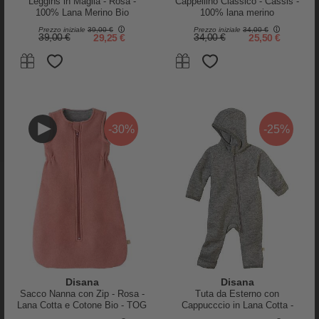
Leggins in Maglia - Rosa -
Cappellino Classico - Cassis -
100% Lana Merino Bio
100% lana merino
Certificata GOTS
Prezzo iniziale
39,00 €
Prezzo iniziale
34,00 €
39,00 €
29,25 €
34,00 €
25,50 €
Holly & Beau
Holly & Beau
Giacca Impermeabile Cambia
Giacca Impermeabile Cambia
Colore - Dinosauro - Extra
Colore - Unicorno - Extra
Morbido e Traspirante
Morbido e Traspirante
-30%
-25%
59,00 €
41,30 €
59,00 €
35,40 €
-25%
-25%
Disana
Disana
Sacco Nanna con Zip - Rosa -
Tuta da Esterno con
Lana Cotta e Cotone Bio - TOG
Cappucccio in Lana Cotta -
1.8
Grigio - Lana Merino