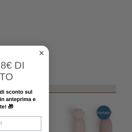
I
8€ DI
TO
€ di sconto sul
 in anteprima e
te! 🎁
tornato