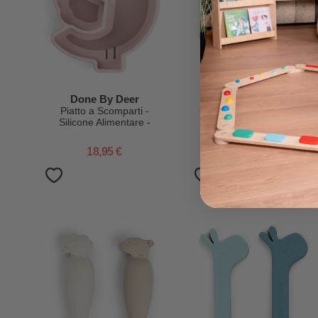
Done By Deer
Done By Deer
Piatto a Scomparti -
Piatto a Scomparti -
Silicone Alimentare -
Silicone Alimentare -
Stick&Stay - Birdee - Cipria
Stick&Stay - Birdee - Verde
18,95 €
18,95 €
11,37 €