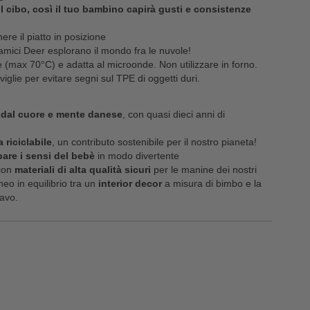
l cibo, così il tuo bambino capirà gusti e consistenze
re il piatto in posizione
amici Deer esplorano il mondo fra le nuvole!
e (max 70°C) e adatta al microonde. Non utilizzare in forno.
iglie per evitare segni sul TPE di oggetti duri.
 dal cuore e mente danese
, con quasi dieci anni di
a riciclabile
, un contributo sostenibile per il nostro pianeta!
pare i sensi del bebè
in modo divertente
con
materiali di alta qualità sicuri
per le manine dei nostri
eo in equilibrio tra un
interior decor
a misura di bimbo e la
avo.