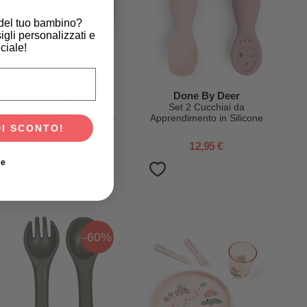
 del tuo bambino?
igli personalizzati e
ciale!
scita del tuo bambino?
Done By Deer
Done By Deer
Scodella con Base
Set 2 Cucchiai da
Antiscivolo - Tiny Farm -
Apprendimento in Silicone
DI SCONTO!
Cipria - 375ml
- Tiny Farm - Cipria
9,95 €
12,95 €
ie
-60%