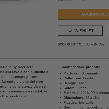
AGGIUNGI AL
WISHLIST
SCOPRI TUTTO:
Done By Deer
i
Done by Deer
della
Caratteristiche prodotto:
na alla tavola con curiosità e
Piatto con Scomparti
bo
e una stampa giocosa, ha
Collezione
: Foodie
. La
suddivisione del cibo
Design:
Croco
u gusti e consistenze diverse
.
Colore:
Green
iccolo commensale e
riciclabile
Materiale:
100% PP alimentar
r l’uso quotidiano!
Dimensione:
22 x 18 cm
Plastica riciclabile
Bordi alti
per raccogliere megl