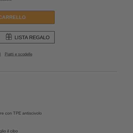
 CARRELLO
LISTA REGALO
|
Piatti e scodelle
e con TPE antiscivolo
io il cibo