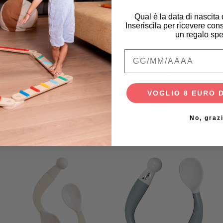
Qual è la data di nascita
Inseriscila per ricevere cons
un regalo spe
Qual è la data di na
Done By Deer
Done By Deer
Piatto con Scomparti Tiny
Piatto Piano Tiny Farm -
Farm - Cipria - 100% PP
Sabbia - Base Antiscivolo
VOGLIO 8 EURO 
Alimentare
12,95 €
10,95 €
No, graz