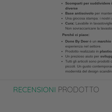
Scomparti per suddividere i
diverse
Base antiscivolo
per mantene
Una giocosa stampa: i nostri 
Cura:
Lavabile in lavastovigli
Non sovraccaricare la lavastov
Perché ci piace:
Done By Deer
è un
marchio
esperienza nel settore.
Prodotto realizzato in
plastic
Un prezioso aiuto per
svilup
Tutti gli articoli sono prodotti 
piccoli. Un gusto contemporan
modernità del design scandin
RECENSIONI
PRODOTTO