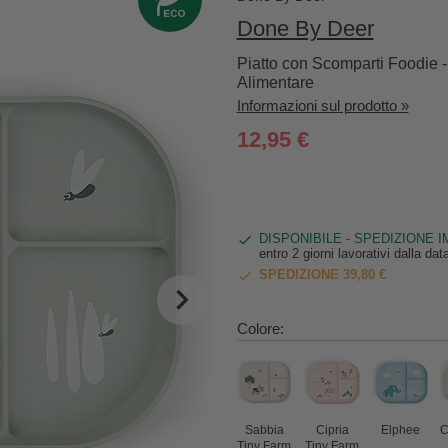
Done By Deer
Piatto con Scomparti Foodie 
Alimentare
Informazioni sul prodotto »
12,95 €
DISPONIBILE - SPEDIZIONE 
entro 2 giorni lavorativi dalla da
SPEDIZIONE 39,80 €
Colore:
Sabbia
Cipria
Elphee
C
Tiny Farm
Tiny Farm