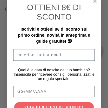
11,95 €
9,95 €
OTTIENI
8€ DI
SCONTO
Iscriviti e ottieni 8€ di sconto sul
primo ordine, novità in anteprima e
guide gratuite! 🎁
Email
Qual è la data di nascita del tuo bambino?
Inseriscila per ricevere consigli personalizzati e
un regalo speciale!
Done By Deer
Done By Deer
Qual è la data di nascita del tuo bambino
Tazza da Apprendimento con
Tazza da Apprendimento con
Bordo per Bere a 360° -
Manici Anti-Slip 260 ml -
Antigoccia - Tiny Farm - Cipria -
Playground - Verde
260 ml - 9m+
14,95 €
12,95 €
VOGLIO 8 EURO DI SCONTO!