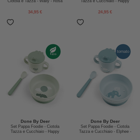
Ciotola e Tazza - Wally - Rosa
Tazza e Cucchiaio - Happy
Cipria - 100% PP Alimentare
Clouds - Rosa Cipria - 100% PP
Alimentare
34,95 €
24,95 €
tornato
Done By Deer
Done By Deer
Set Pappa Foodie - Ciotola
Set Pappa Foodie - Ciotola
Tazza e Cucchiaio - Happy
Tazza e Cucchiaio - Elphee -
Clouds - Verde - 100% PP
Blu - 100% PP Alimentare