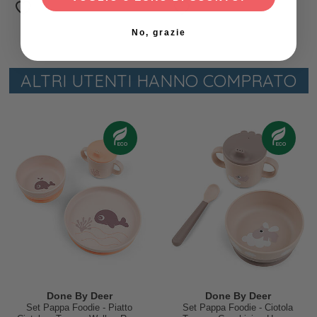
No, grazie
ALTRI UTENTI HANNO COMPRATO
Done By Deer
Done By Deer
Set Pappa Foodie - Piatto
Set Pappa Foodie - Ciotola