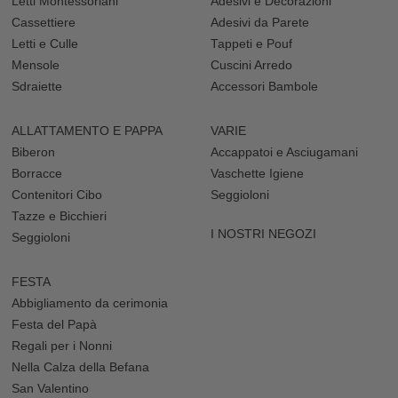
Letti Montessoriani
Adesivi e Decorazioni
Cassettiere
Adesivi da Parete
Letti e Culle
Tappeti e Pouf
Mensole
Cuscini Arredo
Sdraiette
Accessori Bambole
ALLATTAMENTO E PAPPA
VARIE
Biberon
Accappatoi e Asciugamani
Borracce
Vaschette Igiene
Contenitori Cibo
Seggioloni
Tazze e Bicchieri
I NOSTRI NEGOZI
Seggioloni
FESTA
Abbigliamento da cerimonia
Festa del Papà
Regali per i Nonni
Nella Calza della Befana
San Valentino