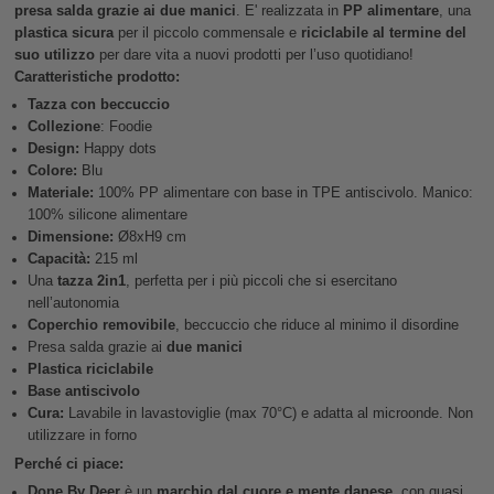
presa salda grazie ai due manici
. E' realizzata in
PP alimentare
, una
plastica sicura
per il piccolo commensale e
riciclabile al termine del
suo utilizzo
per dare vita a nuovi prodotti per l’uso quotidiano!
Caratteristiche prodotto:
Tazza con beccuccio
Collezione
: Foodie
Design:
Happy dots
Colore:
Blu
Materiale:
100% PP alimentare con base in TPE antiscivolo. Manico:
100% silicone alimentare
Dimensione:
Ø8xH9 cm
Capacità:
215 ml
Una
tazza 2in1
, perfetta per i più piccoli che si esercitano
nell’autonomia
Coperchio removibile
, beccuccio che riduce al minimo il disordine
Presa salda grazie ai
due manici
Plastica riciclabile
Base antiscivolo
Cura:
Lavabile in lavastoviglie (max 70°C) e adatta al microonde. Non
utilizzare in forno
Perché ci piace:
Done By Deer
è un
marchio dal cuore e mente danese
, con quasi