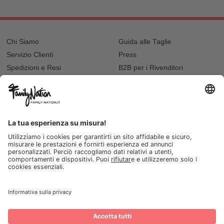
Chi Siamo
Guida alle Taglie
Servizio Clienti
Press
Spedizioni e Resi
B2B per i Rivenditori
Privacy
Cookie Policy
Recupero password?
Lavora con noi
Lista regalo e nascita
I nostri negozi