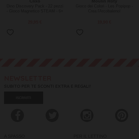
Clixo
Moulin Roty
Dino Discovery Pack - 22 pezzi
Gioco dei Colori - Les Popipop -
- Gioco Magnetico STEAM - 6+
Crea l'Arcobaleno!
Anni
29,95 €
19,90 €
NEWSLETTER
SUBITO PER TE SCONTI EXTRA E REGALI!
ISCRIVITI
A SPASSO
PER IL LETTINO