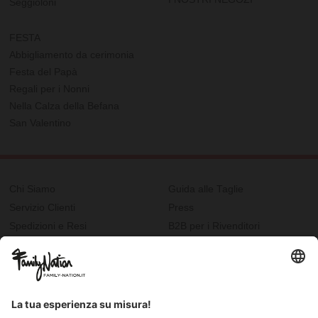
Seggioloni
FESTA
Abbigliamento da cerimonia
Festa del Papà
Regali per i Nonni
Nella Calza della Befana
San Valentino
Chi Siamo
Guida alle Taglie
Servizio Clienti
Press
Spedizioni e Resi
B2B per i Rivenditori
Privacy
Cookie Policy
Recupero password?
Lavora con noi
Lista regalo e nascita
I nostri negozi