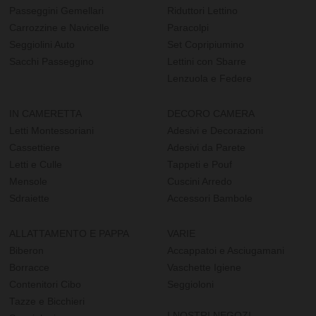
Passeggini Gemellari
Riduttori Lettino
Carrozzine e Navicelle
Paracolpi
Seggiolini Auto
Set Copripiumino
Sacchi Passeggino
Lettini con Sbarre
Lenzuola e Federe
IN CAMERETTA
DECORO CAMERA
Letti Montessoriani
Adesivi e Decorazioni
Cassettiere
Adesivi da Parete
Letti e Culle
Tappeti e Pouf
Mensole
Cuscini Arredo
Sdraiette
Accessori Bambole
ALLATTAMENTO E PAPPA
VARIE
Biberon
Accappatoi e Asciugamani
Borracce
Vaschette Igiene
Contenitori Cibo
Seggioloni
Tazze e Bicchieri
I NOSTRI NEGOZI