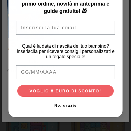
primo ordine, novità in anteprima e
guide gratuite! 🎁
Email
Connetix
Connetix
2 Pezzi - Basi Magnetiche -
40 Pezzi - Tessere Magnetiche -
Qual è la data di nascita del tuo bambino?
Trasparente - 100% Plastica
Piccole e Grandi - Pastello -
ABS Atossica - Apprendimento
100% Plastica ABS Atossica
Inseriscila per ricevere consigli personalizzati e
STEM!
49,00 €
75,00 €
un regalo speciale!
Faba
Paw Patrol Cerca e Trova -
Qual è la data di nascita del tuo bambino
Gioco Interattivo con 3 Scenari
di Gioco
19,90 €
VOGLIO 8 EURO DI SCONTO!
No, grazie
Scopri tutte le novità e i bestseller di questo brand!