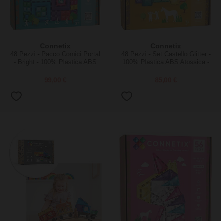
Connetix
Connetix
48 Pezzi - Pacco Cornici Portal
48 Pezzi - Set Castello Glitter -
- Bright - 100% Plastica ABS
100% Plastica ABS Atossica -
Atossica - Apprendimento
Apprendimento STEM!
STEM!
99,00 €
85,00 €