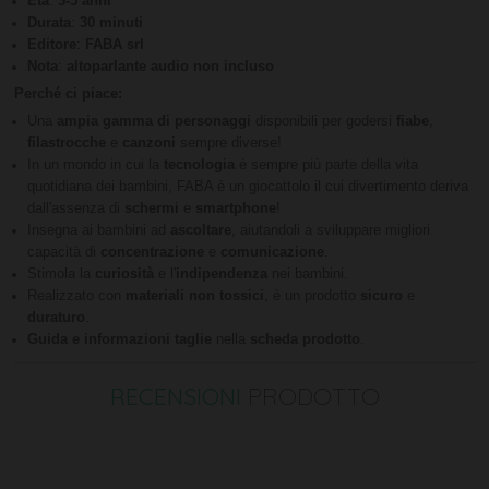
Età
:
3-5 anni
Durata
:
30 minuti
Editore
:
FABA srl
Nota
:
altoparlante audio non incluso
Perché ci piace:
Una
ampia gamma di personaggi
disponibili per godersi
fiabe
,
filastrocche
e
canzoni
sempre diverse!
In un mondo in cui la
tecnologia
è sempre più parte della vita
quotidiana dei bambini, FABA è un giocattolo il cui divertimento deriva
dall'assenza di
schermi
e
smartphone
!
Insegna ai bambini ad
ascoltare
, aiutandoli a sviluppare migliori
capacità di
concentrazione
e
comunicazione
.
Stimola la
curiosità
e l'
indipendenza
nei bambini.
Realizzato con
materiali non tossici
, è un prodotto
sicuro
e
duraturo
.
Guida e informazioni taglie
nella
scheda prodotto
.
RECENSIONI
PRODOTTO