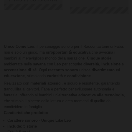
Unico Come Leo
, il personaggio sonoro per il Raccontastorie di Faba,
non è solo un gioco, ma un'
opportunità educativa
che avvicina i
bambini al meraviglioso mondo della narrazione.
Cinque storie
ambientate nella
savana
con
Leo
per scoprire
diversità
,
inclusione
e
accettazione di sé
. Ogni
racconto sonoro
unisce
divertimento ed
educazione
, stimolando
curiosità
e
condivisione
.
Realizzato con
materiali atossici
, è sicuro e resistente, garantendo
tranquillità ai genitori. Faba è perfetto per sviluppare autonomia e
fantasia, offrendo ai bambini un
'alternativa educativa alla tecnologia
,
che stimola il piacere della lettura e crea momenti di qualità da
condividere in famiglia.
Caratteristiche prodotto:
Carattere sonoro
-
Unique Like Leo
Include
:
5 storie