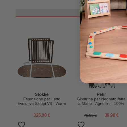
-50%
Stokke
Pehr
Estensione per Letto
Giostrina per Neonato fatta
Evolutivo Sleepi V3 - Warm
a Mano - Agnellini - 100%
Brown
Lana - Coloranti AZO-Free
325,00 €
79,95 €
39,98 €