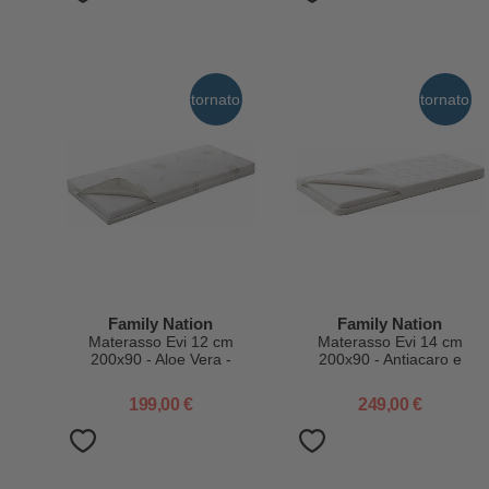
tornato
tornato
Family Nation
Family Nation
Materasso Evi 12 cm
Materasso Evi 14 cm
200x90 - Aloe Vera -
200x90 - Antiacaro e
Sfoderabile - per Letto
Anallergico - Sfoderabile -
Montessori Evolutivo Evi 4
per Letto Montessori
199,00 €
249,00 €
in 1
Evolutivo Evi 4 in 1