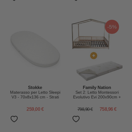
-5%
Stokke
Family Nation
Materasso per Letto Sleepi
Set 2: Letto Montessori
V3 - 70x8x136 cm - Strati
Evolutivo Evi 200x90cm +
di Mesh 3D Traspirante
Materasso 12 cm Aloe
Vera
259,00 €
798,90 €
758,96 €