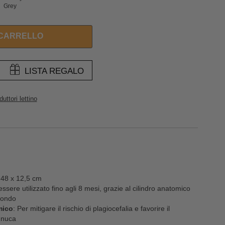
Grey
 CARRELLO
LISTA REGALO
duttori lettino
 48 x 12,5 cm
ssere utilizzato fino agli 8 mesi, grazie al cilindro anatomico
 fondo
mico
: Per mitigare il rischio di plagiocefalia e favorire il
 nuca