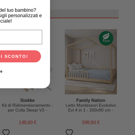
 del tuo bambino?
igli personalizzati e
ciale!
scita del tuo bambino?
DI SCONTO!
ie
Stokke
Family Nation
Kit di Ridimensionamento -
Letto Montessori Evolutivo
per Culla Sleepi V3 -
Evi 4 in 1 - 200x90 cm -
Natural
Tutto incluso - dalla
Nascita a 99 anni
149,00 €
599,90 €