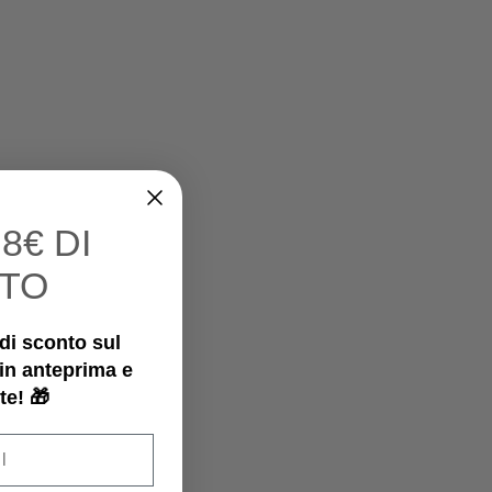
I
8€ DI
TO
€ di sconto sul
 in anteprima e
te! 🎁