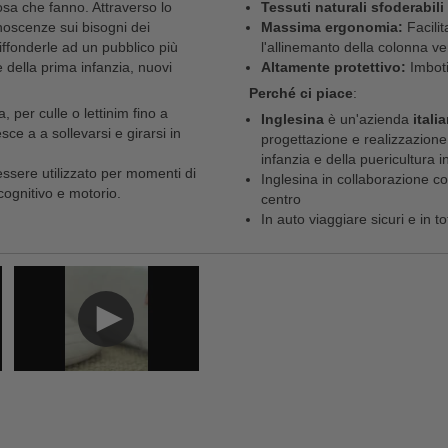
sa che fanno. Attraverso lo
Tessuti naturali sfoderabili 
onoscenze sui bisogni dei
Massima ergonomia:
Facilit
iffonderle ad un pubblico più
l'allinemanto della colonna v
 della prima infanzia, nuovi
Altamente protettivo:
Imboti
Perché ci piace
:
 per culle o lettinim fino a
Inglesina
è un'azienda
itali
e a a sollevarsi e girarsi in
progettazione e realizzazione 
infanzia e della puericultura 
essere utilizzato per momenti di
Inglesina in collaborazione c
 cognitivo e motorio.
centro
In auto viaggiare sicuri e in t