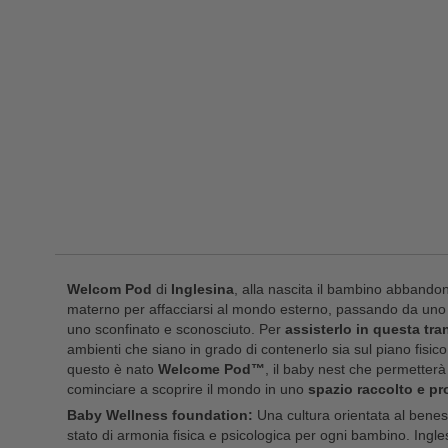
Welcom Pod
di
Inglesina
, alla nascita il bambino abbando
materno per affacciarsi al mondo esterno, passando da uno 
uno sconfinato e sconosciuto. Per
assisterlo in questa tra
ambienti che siano in grado di contenerlo sia sul piano fisic
questo è nato
Welcom
e Pod™
, il baby nest che permetterà
cominciare a scoprire il mondo in uno
spazio raccolto e pr
Baby Wellness foundation:
Una cultura orientata al beness
stato di armonia fisica e psicologica per ogni bambino. Ingl