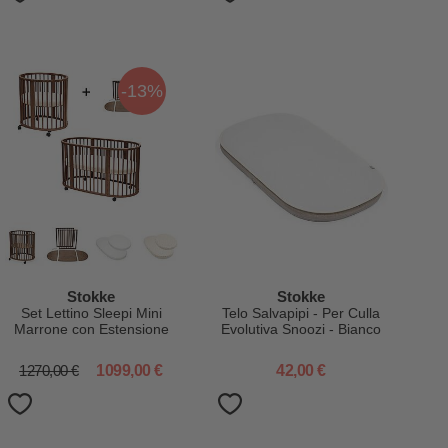
-13%
Stokke
Stokke
Set Lettino Sleepi Mini
Telo Salvapipi - Per Culla
Marrone con Estensione
Evolutiva Snoozi - Bianco
fino a 5 Anni - Include
Materassi e Lenzuoli
1270,00 €
1099,00 €
42,00 €