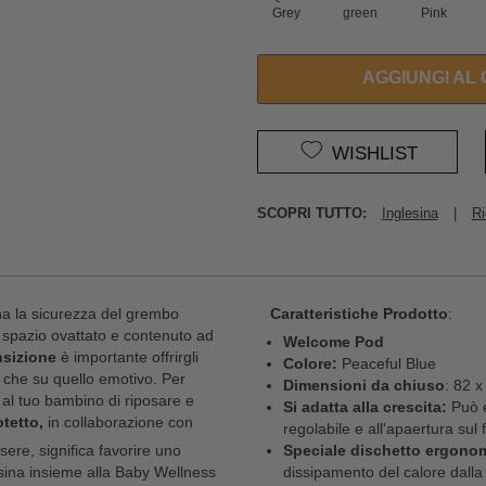
Grey
green
Pink
AGGIUNGI AL
WISHLIST
SCOPRI TUTTO:
Inglesina
|
Ri
na la sicurezza del grembo
Caratteristiche Prodotto
:
spazio ovattato e contenuto ad
Welcome Pod
nsizione
è importante offrirgli
Colore:
Peaceful Blue
o che su quello emotivo. Per
Dimensioni da chiuso
: 82 x
 al tuo bambino di riposare e
Si adatta alla crescita:
Può e
otetto,
in collaborazione con
regolabile e all'apaertura sul
ere, significa favorire uno
Speciale dischetto ergono
esina insieme alla Baby Wellness
dissipamento del calore dalla