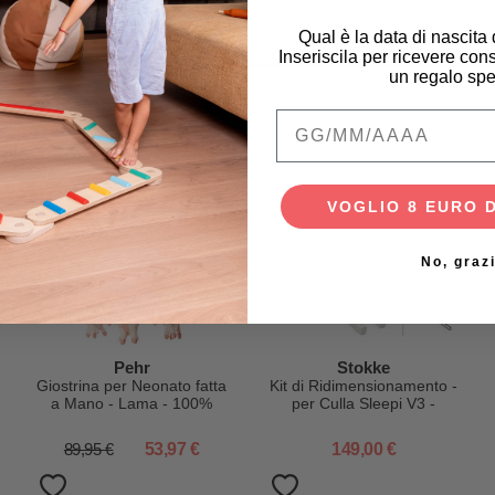
Qual è la data di nascita
PRODOTTI SIMILI
Inseriscila per ricevere cons
un regalo spe
Qual è la data di na
-40%
VOGLIO 8 EURO 
No, graz
Pehr
Stokke
Giostrina per Neonato fatta
Kit di Ridimensionamento -
a Mano - Lama - 100%
per Culla Sleepi V3 -
Lana - Coloranti AZO-Free
Bianco
89,95 €
53,97 €
149,00 €