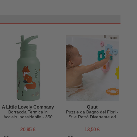
A Little Lovely Company
Quut
Borraccia Termica in
Puzzle da Bagno dei Fiori -
Acciaio Inossidabile - 350
Stile Retrò Divertente ed
ml - Amici della Foresta
Eco-friendly
20,95 €
13,50 €