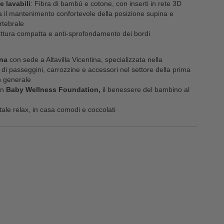
e lavabili
: Fibra di bambù e cotone, con inserti in rete 3D
a il mantenimento confortevole della posizione supina e
ertebrale
ttura compatta e anti-sprofondamento dei bordi
ana
con sede a Altavilla Vicentina, specializzata nella
di passeggini, carrozzine e accessori nel settore della prima
in generale
on
Baby Wellness Foundation,
il benessere del bambino al
otale relax, in casa comodi e coccolati