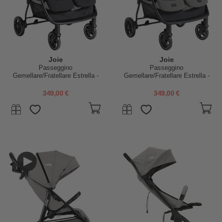
Joie
Joie
Passeggino
Passeggino
Gemellare/Fratellare Estrella -
Gemellare/Fratellare Estrella -
Eclipse - con Parapioggia
Evergreen - con Parapioggia
Incluso
Incluso
349,00 €
349,00 €