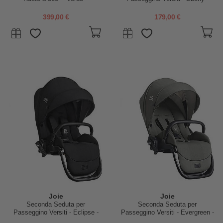
Reversibile, dalla Nascita fino a
Parapioggia Incluso
22 kg
399,00 €
179,00 €
Joie
Joie
Seconda Seduta per
Seconda Seduta per
Passeggino Versiti - Eclipse -
Passeggino Versiti - Evergreen -
Parapioggia Incluso
Parapioggia Incluso