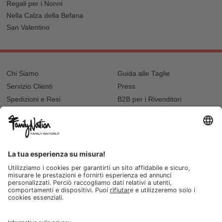
Regali per i Nonni
Nella Calza della Befana
San Valentino
Chi Siamo
Guida alle Taglie
Servizio Clienti
Press
Spedizioni e Resi
B2B per i Rivenditori
Privacy
Cookie Policy
Recupero password?
Lavora con noi
Lista regalo e nascita
I nostri negozi