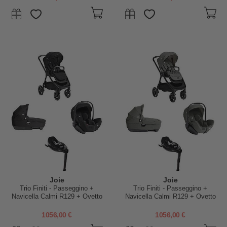
Joie
Joie
Trio Finiti - Passeggino +
Trio Finiti - Passeggino +
Navicella Calmi R129 + Ovetto
Navicella Calmi R129 + Ovetto
I-Level Pro + Base Encore -
I-Level Pro + Base Encore -
Eclipse
Evergreen
1056,00 €
1056,00 €