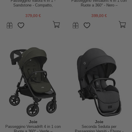
Passeggino Valora 4 in 1 -
Passeggino Versadrift 4 in 1 con
Sandstone - Compatto,
Ruote a 360° - Nero –
Reversibile con Parapioggia e
Reversibile, dalla Nascita fino a
Adattatori - dalla Nascita fino a
22 kg
379,00 €
399,00 €
22 kg
Joie
Joie
Passeggino Versadrift 4 in 1 con
Seconda Seduta per
Ruote a 360° - Verde –
Passeggino Versiti - Ebony -