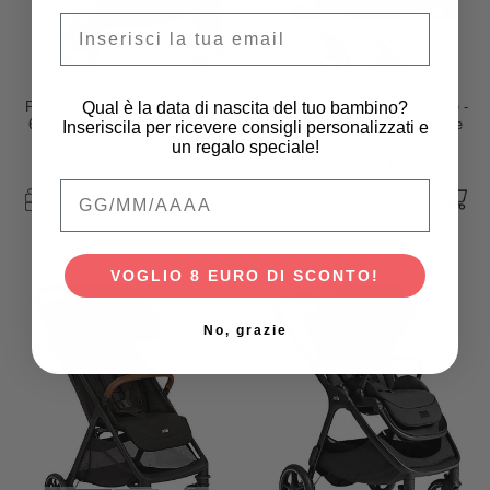
Email
Joie
Joie
Qual è la data di nascita del tuo bambino?
Passeggino Pact Pro - Abyss -
Passeggino Pact Pro - Pebble -
6,3 kg - Include Parapioggia e
6,3 kg - Include Parapioggia e
Inseriscila per ricevere consigli personalizzati e
Adattatori
Adattatori
un regalo speciale!
199,00 €
199,00 €
Qual è la data di nascita del tuo bambino
VOGLIO 8 EURO DI SCONTO!
No, grazie