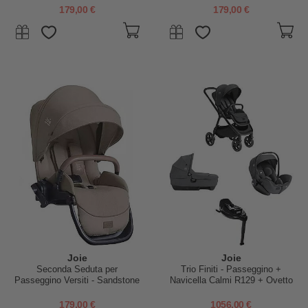
179,00 €
179,00 €
Joie
Joie
Seconda Seduta per
Trio Finiti - Passeggino +
Passeggino Versiti - Sandstone
Navicella Calmi R129 + Ovetto
- Parapioggia Incluso
I-Level Pro + Base Encore -
Ebony
179,00 €
1056,00 €