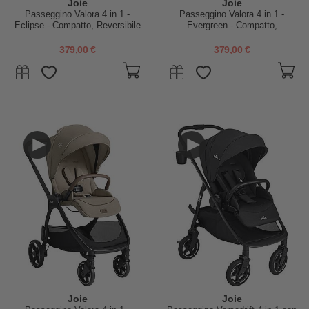
Joie
Joie
Passeggino Valora 4 in 1 -
Passeggino Valora 4 in 1 -
Eclipse - Compatto, Reversibile
Evergreen - Compatto,
con Parapioggia e Adattatori -
Reversibile con Parapioggia e
dalla Nascita fino a 22 kg
Adattatori - dalla Nascita fino a
379,00 €
379,00 €
22 kg
Joie
Joie