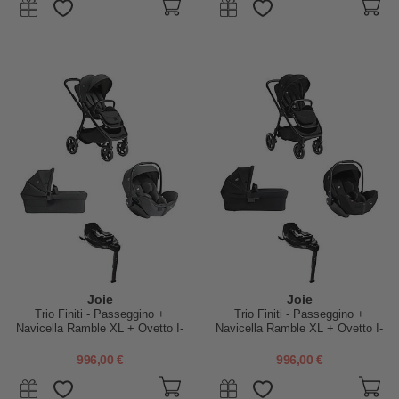
Joie
Joie
Trio Finiti - Passeggino +
Trio Finiti - Passeggino +
Navicella Ramble XL + Ovetto I-
Navicella Ramble XL + Ovetto I-
Level Pro + Base Encore -
Level Pro + Base Encore -
Ebony
Eclipse
996,00 €
996,00 €