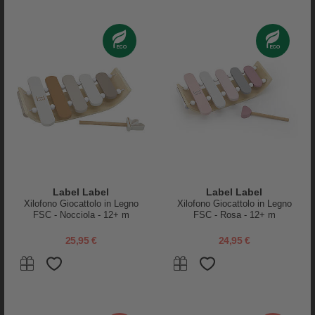
-40%
Label Label
Label Label
Xilofono Giocattolo in Legno
Xilofono Giocattolo in Legno
Done By Deer
Jellystone Designs
FSC - Nocciola - 12+ m
FSC - Rosa - 12+ m
Gioco a Incastro Pollaio - Tiny
Gioco Impilabile - Over the
Farm - +2 anni
Rainbow - Rainbow - Silicone
25,95 €
24,95 €
Alimentare
29,95 €
19,90 €
11,94 €