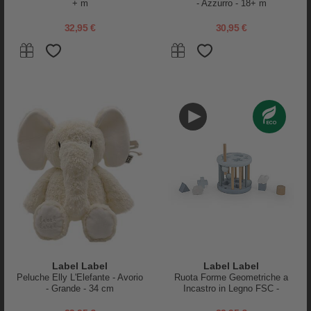
+ m
- Azzurro - 18+ m
32,95 €
30,95 €
PRODOTTI SIMILI
Label Label
Label Label
Label Label
Tryco Baby
Peluche Elly L'Elefante - Avorio
Ruota Forme Geometriche a
Armonica in Legno FSC -
Banco degli Attrezzi in Legno -
- Grande - 34 cm
Incastro in Legno FSC -
Nougat - 12+ m
Colori ad Acqua Atossici - 3+
Azzurro - 12+ m
Anni