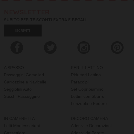
NEWSLETTER
SUBITO PER TE SCONTI EXTRA E REGALI!
ISCRIVITI
A SPASSO
PER IL LETTINO
Passeggini Gemellari
Riduttori Lettino
Carrozzine e Navicelle
Paracolpi
Seggiolini Auto
Set Copripiumino
Sacchi Passeggino
Lettini con Sbarre
Lenzuola e Federe
IN CAMERETTA
DECORO CAMERA
Letti Montessoriani
Adesivi e Decorazioni
Cassettiere
Adesivi da Parete