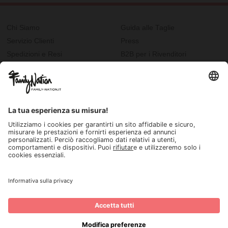
Chi Siamo
Guida alle Taglie
Servizio Clienti
Press
Spedizioni e Resi
B2B per i Rivenditori
Privacy
Cookie Policy
Recupero password?
Lavora con noi
Lista regalo e nascita
I nostri negozi
© 2026, Family Nation Società Benefit S.r.L. Firenze, Italia