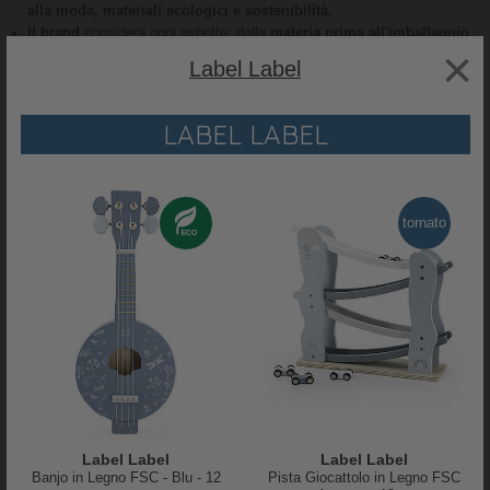
alla moda, materiali ecologici e sostenibilità.
Il brand
considera ogni aspetto: dalla
materia prima all'imballaggio
×
fino alla
soddisfazione del cliente
Label Label
INFO MARCHIO LABEL LABEL
LABEL LABEL
RECENSIONI
PRODOTTO
tornato
Label Label
Label Label
Banjo in Legno FSC - Blu - 12
Pista Giocattolo in Legno FSC