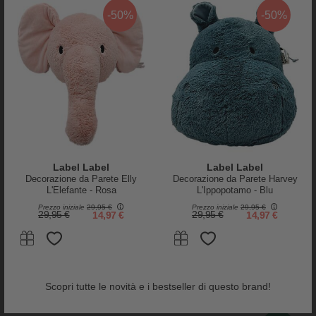
-50%
-50%
Label Label
Label Label
Decorazione da Parete Elly
Decorazione da Parete Harvey
Label Label
Djeco
L'Elefante - Rosa
L'Ippopotamo - Blu
Macchina da Caffe Giocattolo in
Macchinina Blue Gun - Crazy
Prezzo iniziale
29,95 €
Prezzo iniziale
29,95 €
Legno FSC - Beige - 3+ anni
Motors - in Metallo
29,95 €
14,97 €
29,95 €
14,97 €
34,95 €
8,50 €
Scopri tutte le novità e i bestseller di questo brand!