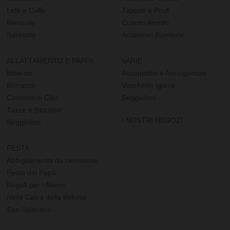
Letti e Culle
Tappeti e Pouf
Mensole
Cuscini Arredo
Sdraiette
Accessori Bambole
ALLATTAMENTO E PAPPA
VARIE
Biberon
Accappatoi e Asciugamani
Borracce
Vaschette Igiene
Contenitori Cibo
Seggioloni
Tazze e Bicchieri
I NOSTRI NEGOZI
Seggioloni
FESTA
Abbigliamento da cerimonia
Festa del Papà
Regali per i Nonni
Nella Calza della Befana
San Valentino