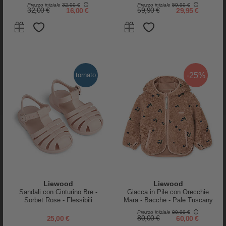
Riciclato
Gomma Naturale Foderata in
Prezzo iniziale
32,00 €
Prezzo iniziale
59,90 €
Pelliccia Ecologica
32,00 €
16,00 €
59,90 €
29,95 €
Done By Deer
Done By Deer
Borraccia Antigoccia Termica
Borraccia Antigoccia Termica
per Bambini 340 ml -
per Bambini 340 ml -
Celebration - Sabbia
Playground - Verde
23,95 €
23,95 €
-25%
tornato
-15%
tornato
Liewood
Liewood
Sandali con Cinturino Bre -
Giacca in Pile con Orecchie
Sorbet Rose - Flessibili
Mara - Bacche - Pale Tuscany
Resistenti e Sicuri!
- 100% Materiale Riciclato
Prezzo iniziale
80,00 €
25,00 €
80,00 €
60,00 €