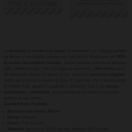
La
borraccia in acciaio con manici
di
Liewood
è un connubio perfetto
tra design e funzionalità, pensata per i più piccoli. Realizzata con l'
80%
di acciaio inossidabile riciclato
, questa versione a misura di bambino
della celebre bottiglia Falk è ecologica e resistente. I
due manici
facili
da impugnare offrono una presa sicura, mentre la
cannuccia integrata
rende ogni sorso un momento di gioia. Il coperchio, che si adatta a tutte
le bottiglie Falk, garantisce praticità e versatilità. Con il suo
design
accattivante
e
sostenibile,
questa borraccia diventerà l'accessorio
preferito di ogni bimbo.
Caratteristiche Prodotto:
Borraccia con manici 250 ml
Design
: Unicorni
Colore
: Pale tuscany
Materiale
: beccuccio: 100% silicone, bottiglia: 80% acciaio