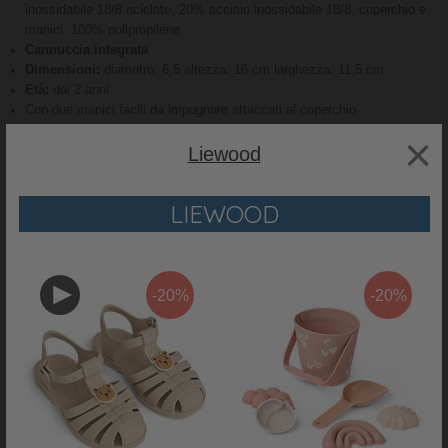
inossidabile 18/8 riciclato, 20% acciaio inossidabile 18/8, coperchio e
manici: 100% polipropilene
Cannuccia integrata
Dimensioni:
diametro: 6,5 altezza: 16 cm larghezza: 11,5 cm
Età:
dai 2 anni
Con due manici facili da impugnare attaccati al coperchio
Perché ci piace:
×
Liewood
Liewood
è un marchio danese che progetta prodotti nel rispetto
dell
'innocenza e tenerezza dei bambini
e lo stile di vita delle famiglie
moderne. Con forme pure e stampe delicate che vanno di pari passo
LIEWOOD
con la funzionalità, rendendo i prodotti un'alternativa divertente e
favolosa
I
prodotti Liewood
sono realizzati con
materiali di alta qualità
,
hanno forme e colori che
stimolano la curiosità dei bambini
-20%
-20%
RECENSIONI
PRODOTTO