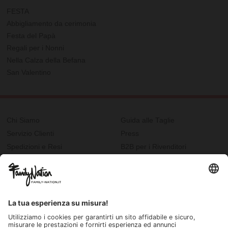
FESTA
Abbigliamento da cerimonia
Festa del Papà
Regali per i Nonni
Nella Calza della Befana
San Valentino
Chi Siamo
Guida alle Taglie
Servizio Clienti
Press
Spedizioni e Resi
B2B per i Rivenditori
Privacy
Cookie Policy
Recupero password?
Lavora con noi
Lista regalo e nascita
I nostri negozi