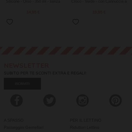
Silicone - Orso - 350 ml - senza
Croco - Verde - con Cannuccia a
BPA e ftalati
Scomparsa!
14,95 €
19,95 €
NEWSLETTER
SUBITO PER TE SCONTI EXTRA E REGALI!
ISCRIVITI
A SPASSO
PER IL LETTINO
Passeggini Gemellari
Riduttori Lettino