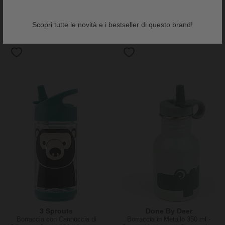
A Little Lovely Company
A Little Lovely Company
Borraccia con Cannuccia 450 ml
Borraccia con Cannuccia 450 ml
- Amici della Foresta - Senza
- Unicorn Dreams - Senza BPA!
Scopri tutte le novità e i bestseller di questo brand!
BPA!
10,95 €
10,95 €
3 Sprouts
Done By Deer
Borraccia con Cannuccia di
Borraccia in Metallo 350 ml -