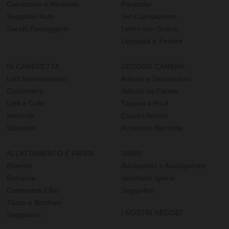
Carrozzine e Navicelle
Paracolpi
Seggiolini Auto
Set Copripiumino
Sacchi Passeggino
Lettini con Sbarre
Lenzuola e Federe
IN CAMERETTA
DECORO CAMERA
Letti Montessoriani
Adesivi e Decorazioni
Cassettiere
Adesivi da Parete
Letti e Culle
Tappeti e Pouf
Mensole
Cuscini Arredo
Sdraiette
Accessori Bambole
ALLATTAMENTO E PAPPA
VARIE
Biberon
Accappatoi e Asciugamani
Borracce
Vaschette Igiene
Contenitori Cibo
Seggioloni
Tazze e Bicchieri
I NOSTRI NEGOZI
Seggioloni