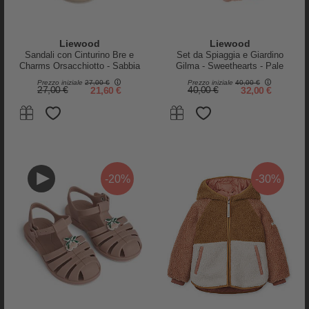
Liewood
Liewood
Sandali con Cinturino Bre e
Set da Spiaggia e Giardino
Charms Orsacchiotto - Sabbia
Gilma - Sweethearts - Pale
- Flessibili + Resistenti +
Tuscany - 6 Pezzi - 18m+
Prezzo iniziale
27,00 €
Prezzo iniziale
40,00 €
Sicuri!
27,00 €
21,60 €
40,00 €
32,00 €
-20%
-30%
PRODOTTI SIMILI