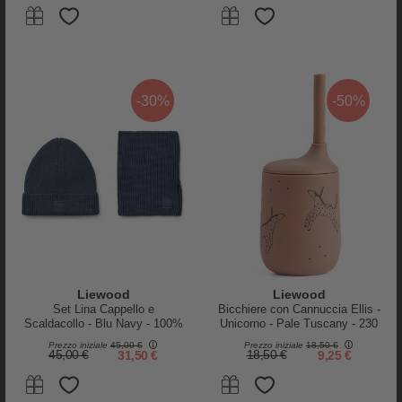
Done By Deer
ergobag
Borraccia Antigoccia Termica
Borraccia con Apertura easy-to-
per Bambini 340 ml - Tiny Farm
drink - 500 ml - Flowers - Senza
- Blu
BPA
23,95 €
14,95 €
12,71 €
-30%
-50%
Liewood
Liewood
Set Lina Cappello e
Bicchiere con Cannuccia Ellis -
Scaldacollo - Blu Navy - 100%
Unicorno - Pale Tuscany - 230
Cotone
ml
Prezzo iniziale
45,00 €
Prezzo iniziale
18,50 €
45,00 €
31,50 €
18,50 €
9,25 €