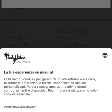
Nella Calza della Befana
San Valentino
Chi Siamo
Guida alle Taglie
Servizio Clienti
Press
Spedizioni e Resi
B2B per i Rivenditori
Privacy
Cookie Policy
Recupero password?
Lavora con noi
Lista regalo e nascita
I nostri negozi