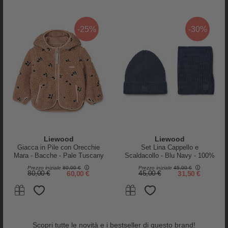
IN CAMERETTA
DECORO CAMERA
Letti Montessoriani
Adesivi e Decorazioni
-25%
-30%
Cassettiere
Adesivi da Parete
Letti e Culle
Tappeti e Pouf
Mensole
Cuscini Arredo
Sdraiette
Accessori Bambole
ALLATTAMENTO E PAPPA
VARIE
Biberon
Accappatoi e Asciugamani
Borracce
Vaschette Igiene
Contenitori Cibo
Seggioloni
Liewood
Liewood
Tazze e Bicchieri
Giacca in Pile con Orecchie
Set Lina Cappello e
Mara - Bacche - Pale Tuscany
Scaldacollo - Blu Navy - 100%
I NOSTRI NEGOZI
Seggioloni
- 100% Materiale Riciclato
Cotone
Prezzo iniziale
80,00 €
Prezzo iniziale
45,00 €
80,00 €
60,00 €
45,00 €
31,50 €
FESTA
Abbigliamento da cerimonia
Festa del Papà
Regali per i Nonni
Scopri tutte le novità e i bestseller di questo brand!