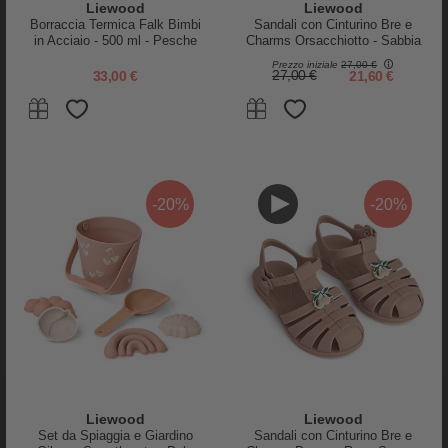
Occhiali da Sole Darla 4-10 Y - Tuscany rose
Liewood
Liewood
Informazioni sul prodotto »
Borraccia Termica Falk Bimbi
Sandali con Cinturino Bre e
in Acciaio - 500 ml - Pesche
Charms Orsacchiotto - Sabbia
31,00 €
- Flessibili + Resistenti +
Prezzo iniziale
27,00 €
Sicuri!
33,00 €
27,00 €
21,60 €
PRODOTTO ESAURITO - VISITA GLI ALTRI PRODOTTI
DISPONIBILI
-20%
-20%
Avvisami quando torna disponibile
WISHLIST
Liewood
Liewood
Set da Spiaggia e Giardino
Sandali con Cinturino Bre e