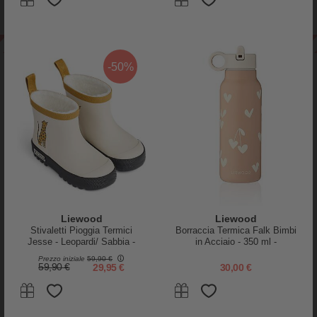
-50%
NEWSLETTER
SUBITO PER TE SCONTI EXTRA E REGALI!
ISCRIVITI
A SPASSO
PER IL LETTINO
Liewood
Liewood
Passeggini Gemellari
Riduttori Lettino
Stivaletti Pioggia Termici
Borraccia Termica Falk Bimbi
Jesse - Leopardi/ Sabbia -
in Acciaio - 350 ml -
Carrozzine e Navicelle
Paracolpi
Gomma Naturale Foderata in
Sweethearts - Pale Tuscany
Prezzo iniziale
59,90 €
Seggiolini Auto
Set Copripiumino
Pelliccia Ecologica
59,90 €
29,95 €
30,00 €
Sacchi Passeggino
Lettini con Sbarre
Lenzuola e Federe