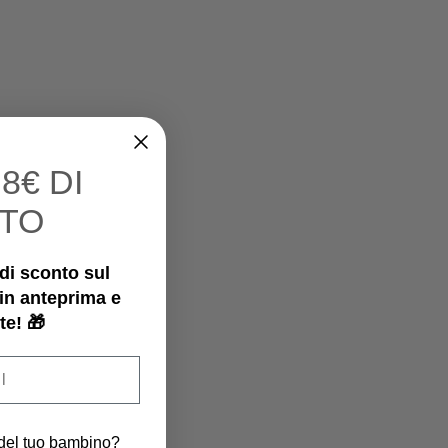
I
8€ DI
TO
€ di sconto sul
 in anteprima e
te! 🎁
 del tuo bambino?