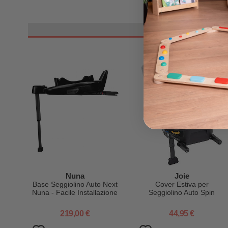
Nuna
Joie
Base Seggiolino Auto Next
Cover Estiva per
Nuna - Facile Installazione
Seggiolino Auto Spin
Sicura e Veloce -
Safe/360/360 GT
Compatibile con Tutti i
219,00 €
44,95 €
Prodotti Next System - dai
0 ai 4 anni