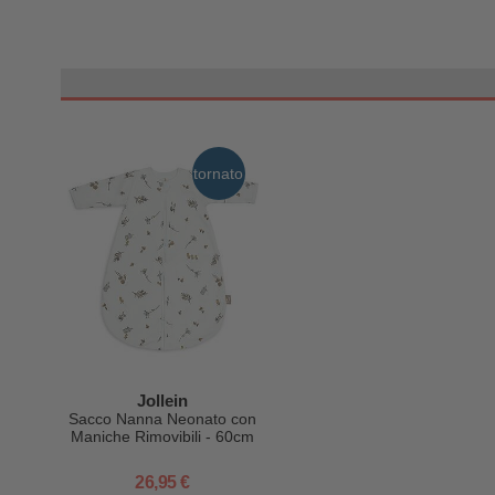
tornato
Jollein
Sacco Nanna Neonato con
Maniche Rimovibili - 60cm
- Round - Riverside - TOG
1
26,95 €