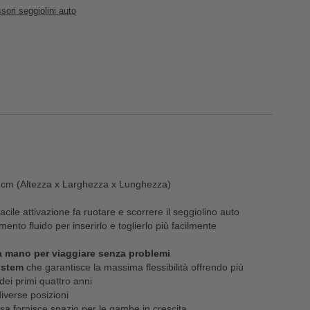
ori seggiolini auto
 cm (Altezza x Larghezza x Lunghezza)
facile attivazione fa ruotare e scorrere il seggiolino auto
ento fluido per inserirlo e toglierlo più facilmente
a mano per viaggiare senza problemi
ystem
che garantisce la massima flessibilità offrendo più
 dei primi quattro anni
diverse posizioni
sa fornisce spazio per le gambe in crescita