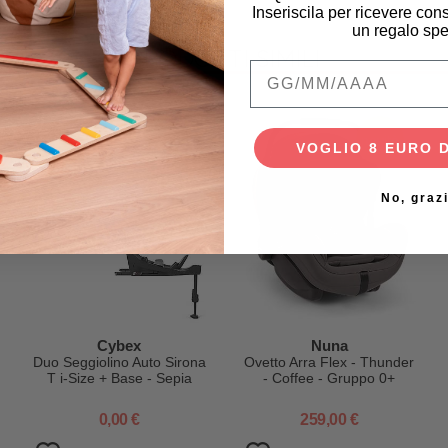
Inseriscila per ricevere cons
un regalo spe
PRODOTTI SIMILI
Qual è la data di na
novità
VOGLIO 8 EURO 
No, graz
Cybex
Nuna
Duo Seggiolino Auto Sirona
Ovetto Arra Flex - Thunder
T i-Size + Base - Sepia
- Coffee - Gruppo 0+
Black - Rotazione a 360°
0,00 €
259,00 €