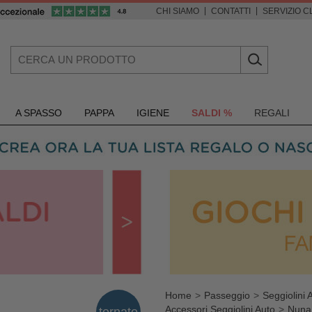
|
|
CHI SIAMO
CONTATTI
SERVIZIO CL
A SPASSO
PAPPA
IGIENE
SALDI %
REGALI
Home
Passeggio
Seggiolini 
Accessori Seggiolini Auto
Nuna
tornato