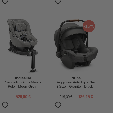
-15%
Inglesina
Nuna
Seggiolino Auto Marco
Seggiolino Auto Pipa Next
Polo - Moon Grey -
i-Size - Granite - Black -
Rotazione a 360° - dalla
Doppia Installazione -
Nascita Fino a 4 Anni
Gruppo 0+
529,00 €
219,00 €
186,15 €