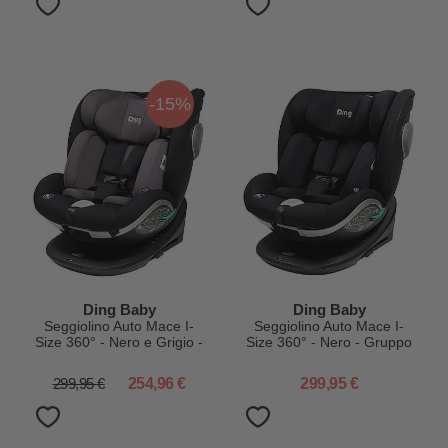
-15%
Ding Baby
Ding Baby
Seggiolino Auto Mace I-
Seggiolino Auto Mace I-
Size 360° - Nero e Grigio -
Size 360° - Nero - Gruppo
Gruppo 0+/1/2/3
0+/1/2/3
299,95 €
254,96 €
299,95 €