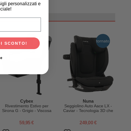
igli personalizzati e
ciale!
scita del tuo bambino?
tornato
DI SCONTO!
ie
Cybex
Nuna
Rivestimento Estivo per
Seggiolino Auto Aace LX -
Sirona G - Grigio - Viscosa
Caviar - Tecnologia 3D che
di Bambù
Cresce con il Bambino!
59,95 €
249,00 €