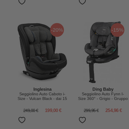
-20%
-15%
Inglesina
Ding Baby
Seggiolino Auto Caboto i-
Seggiolino Auto Fynn I-
Size - Vulcan Black - dai 15
Size 360° - Grigio - Gruppo
Mesi Fino a 12 Anni
0+/1/2/3
249,00 €
199,00 €
299,95 €
254,96 €