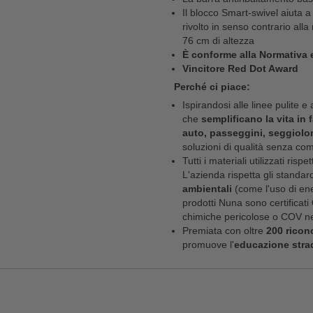
Il blocco Smart-swivel aiuta a
rivolto in senso contrario al
76 cm di altezza
È conforme alla Normativa 
Vincitore Red Dot Award
Perché ci piace:
Ispirandosi alle linee pulite e 
che
semplificano la vita in 
auto, passeggini, seggiolo
soluzioni di qualità senza co
Tutti i materiali utilizzati rispe
L'azienda rispetta gli standard
ambientali
(come l'uso di energ
prodotti Nuna sono certificati
chimiche pericolose o COV nel
Premiata con oltre
200 ricon
promuove l'
educazione stra