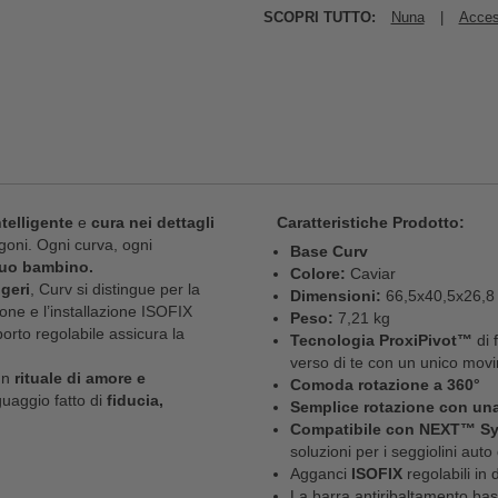
SCOPRI TUTTO:
Nuna
|
Access
telligente
e
cura nei dettagli
Caratteristiche Prodotto:
goni. Ogni curva, ogni
Base Curv
tuo bambino.
Colore:
Caviar
ggeri
, Curv si distingue per la
Dimensioni:
66,5x40,5x26,8
zione e l’installazione ISOFIX
Peso:
7,21 kg
porto regolabile assicura la
Tecnologia ProxiPivot™
di 
verso di te con un unico movim
un
rituale di amore e
Comoda rotazione a 360°
guaggio fatto di
fiducia,
Semplice rotazione con un
Compatibile con NEXT™ S
soluzioni per i seggiolini auto
Agganci
ISOFIX
regolabili in 
La barra antiribaltamento bas