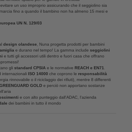
 evitare un uso improprio assicurando che il seggiolino sia
la marcia fino a quando il bambino non ha almeno 15 mesi e
europea UN N. 129/03
al
design olandese
, Nuna progetta prodotti per bambini
famiglia
e durano nel tempo! La gamma include
seggiolini
ni
e tutti gli accessori utili dentro e fuori casa che offrano
mpromessi!
ttano gli
standard CPSIA
e le normative
REACH e EN71
.
 internazionali
ISO 14000
che coprono le
responsabilità
ia rinnovabile o il riciclaggio dei rifiuti), mentre 8 differenti
GREENGUARD
GOLD
e perciò non apportano sostanze
l'aria
oscimenti
e con alto punteggio dall'ADAC, l'azienda
dale
dei bambini in tutto il mondo