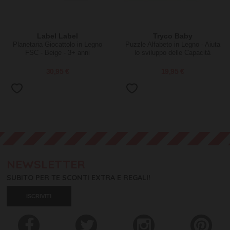
Label Label
Tryco Baby
Planetaria Giocattolo in Legno
Puzzle Alfabeto in Legno - Aiuta
FSC - Beige - 3+ anni
lo sviluppo delle Capacità
Intellettive - 18+ m
30,95 €
19,95 €
NEWSLETTER
SUBITO PER TE SCONTI EXTRA E REGALI!
ISCRIVITI