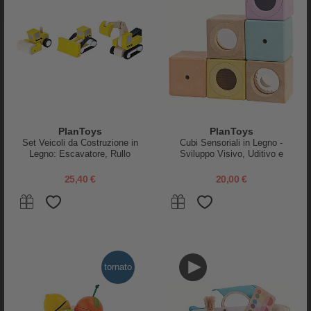
Label Label
Done By Deer
Cantiere Giocattolo in Legno
Gioco a Incastro Celebration -
PlanToys
PlanToys
FSC - Beige - 18+ m
Legno - 12m+
Set Veicoli da Costruzione in
Cubi Sensoriali in Legno -
Legno: Escavatore, Rullo
Sviluppo Visivo, Uditivo e
49,95 €
9,95 €
Compressore e Ruspa
Tattile
25,40 €
20,00 €
tornato
tornato