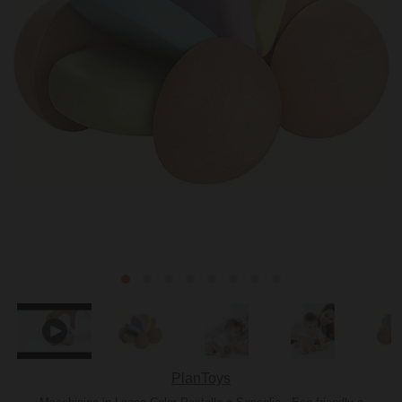
PlanToys