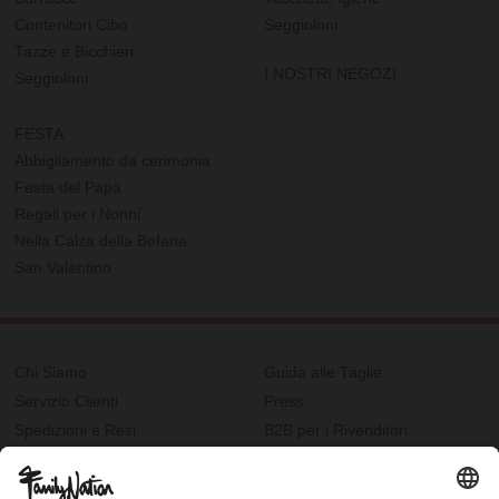
Contenitori Cibo
Seggioloni
Tazze e Bicchieri
I NOSTRI NEGOZI
Seggioloni
FESTA
Abbigliamento da cerimonia
Festa del Papà
Regali per i Nonni
Nella Calza della Befana
San Valentino
Chi Siamo
Guida alle Taglie
Servizio Clienti
Press
Spedizioni e Resi
B2B per i Rivenditori
Privacy
Cookie Policy
Recupero password?
Lavora con noi