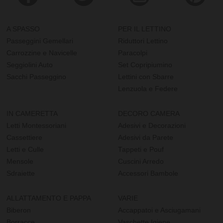
A SPASSO
PER IL LETTINO
Passeggini Gemellari
Riduttori Lettino
Carrozzine e Navicelle
Paracolpi
Seggiolini Auto
Set Copripiumino
Sacchi Passeggino
Lettini con Sbarre
Lenzuola e Federe
IN CAMERETTA
DECORO CAMERA
Letti Montessoriani
Adesivi e Decorazioni
Cassettiere
Adesivi da Parete
Letti e Culle
Tappeti e Pouf
Mensole
Cuscini Arredo
Sdraiette
Accessori Bambole
ALLATTAMENTO E PAPPA
VARIE
Biberon
Accappatoi e Asciugamani
Borracce
Vaschette Igiene