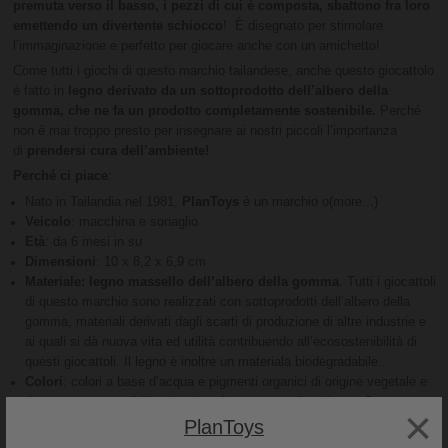
premuta verso il basso, i pezzi di cui è composta, sbattono fra loro
emettendo un divertente schiocco
! È disegnato per stimolare
l’immaginazione e perfetto per giocare anche con un amichetto!
Come tutti i giochi di questo marchio tailandese, anche questo giocattolo
è fatto in
legno
derivato da un sottoprodotto dell’albero della
gomma, che ne fa un prodotto completamente sostenibile.
Perché
non è mai troppo presto per insegnare ai nostri piccoli l’importanza
di
prendersi cura dell’ambiente!
Perché ci piace
:
Nato in Tailandia nel 1981,
PlanToys
è un marchio o(more...)
Veicolo
: macchina e sonaglio
Età
: da 6 mesi in su
Dimensioni
: 10 x 8,2 x 6,9 cm
Materiale: legno massello dell’albero della gomma
. Tutti i giocattoli
di questo marchio sono realizzati con sottoprodotti dell’albero della
gomma, materiali derivati dagli scarti di produzione di altre industrie e
ai quali si dà nuova vita ed utilità contribuendo all’ecosostenibilità di
questi giocattoli. Il legno è inoltre un materiala biodegradabile.
Colori
: colori a base d’acqua e pigmenti organici di origine vegetale e
dunque ecosostenibili e sicuri per le persone e l’ambiente. Senza
×
piombo o metalli pesanti.
PlanToys
Produzione 100% sostenibile poiché riutilizza scarti di altre