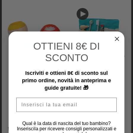
OTTIENI
8€ DI
SCONTO
Tooky Toy
Tooky Toy
5 Scatole Impilabili - Fattoria - A
6 Scatole Impilabili - Dinosauri -
Iscriviti e ottieni 8€ di sconto sul
Partire Dai 12 Mesi
A Partire Dai 3 Anni
PlanToys
PlanToys
primo ordine, novità in anteprima e
Palline Sensoriali in Legno -
Set Gioco in Legno Borsa del
21,95 €
22,90 €
guide gratuite! 🎁
Sviluppo Visivo, Uditivo e
Dentista
Tattile
25,40 €
33,80 €
Email
Qual è la data di nascita del tuo bambino?
Inseriscila per ricevere consigli personalizzati e