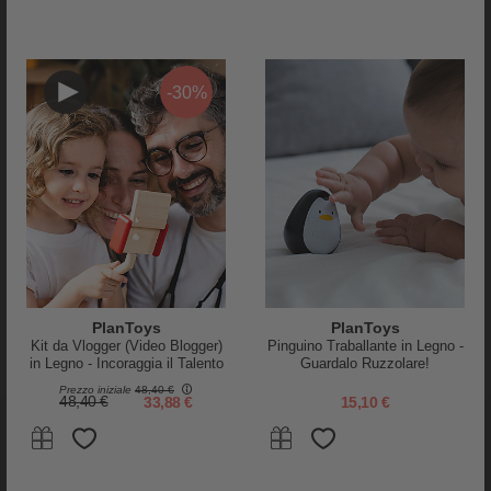
-30%
PlanToys
PlanToys
Kit da Vlogger (Video Blogger)
Pinguino Traballante in Legno -
in Legno - Incoraggia il Talento
Guardalo Ruzzolare!
Artistico
Prezzo iniziale
48,40 €
PRODOTTI SIMILI
48,40 €
33,88 €
15,10 €