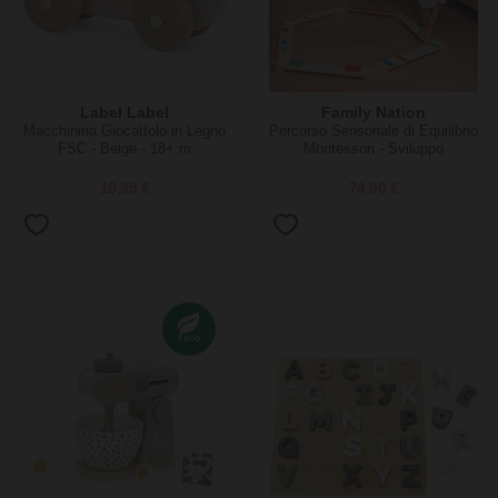
Label Label
Family Nation
Macchinina Giocattolo in Legno
Percorso Sensoriale di Equilibrio
FSC - Beige - 18+ m
Montessori - Sviluppo
Psicomotorio - 2+ anni - in
Legno
10,95 €
74,90 €