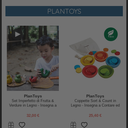
industrie
PLANTOYS
Stimola lo sviluppo fisico, sociale, emotivo, intellettivo e
linguistico del bambino
Collanti privi di formaldeide
Imballaggi riciclati
Conforme alle normative di sicurezza statunitensi (ASTM) ed
europee (EN71)
ISO 9001 e ISO 14001
: certificati di prodotti di alta qualità e di
produzione ecosostenibile
Fatto
in
Thailandia nel rispetto dell'ambiente e del lavoratore
.
PlanToys si impegna nello sviluppo di programmi di lavoro che
migliorino il livello di vita delle popolazioni locali, dando
inoltre l'opportunità a persone con disabilità di lavorare nella loro
azienda.
PlanToys
PlanToys
Set Imperfetto di Frutta &
Coppette Sort & Count in
Verdure in Legno - Insegna a
Legno - Insegna a Contare ed
Ridurre lo Spreco del Cibo
Organizzare!
32,00 €
25,40 €
RECENSIONI
PRODOTTO