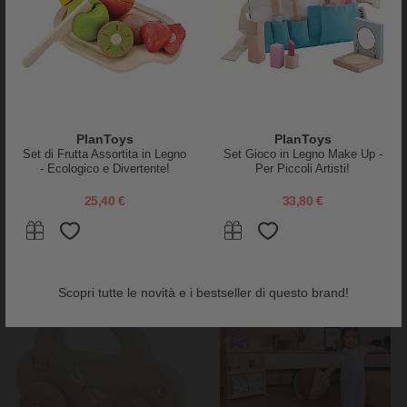
Grimm's
Djeco
Gioco da Impilare in Legno
Macchinina Crazy Truck - Crazy
PlanToys
PlanToys
Cono d'Anelli - Comprende 11
Motors - in Metallo
Set di Frutta Assortita in Legno
Set Gioco in Legno Make Up -
anelli colore pastello!
- Ecologico e Divertente!
Per Piccoli Artisti!
35,95 €
15,90 €
25,40 €
33,80 €
Scopri tutte le novità e i bestseller di questo brand!