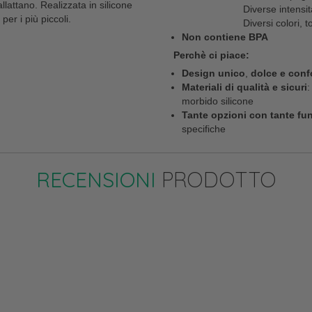
attano. Realizzata in silicone
Diverse intensità, tocc
per i più piccoli.
Diversi colori, toccan
Non contiene BPA
Perchè ci piace:
Design unico
,
dolce e conf
Materiali di qualità e sicuri
:
morbido silicone
Tante opzioni con tante fun
specifiche
RECENSIONI
PRODOTTO