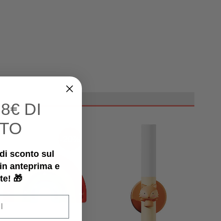
I
8€ DI
TO
-20%
€ di sconto sul
 in anteprima e
te! 🎁