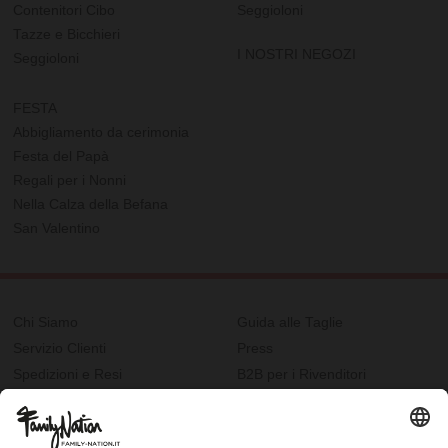
Contenitori Cibo
Seggioloni
Tazze e Bicchieri
I NOSTRI NEGOZI
Seggioloni
FESTA
Abbigliamento da cerimonia
Festa del Papà
Regali per i Nonni
Nella Calza della Befana
San Valentino
Chi Siamo
Guida alle Taglie
Servizio Clienti
Press
Spedizioni e Resi
B2B per i Rivenditori
Privacy
Cookie Policy
Recupero password?
Lavora con noi