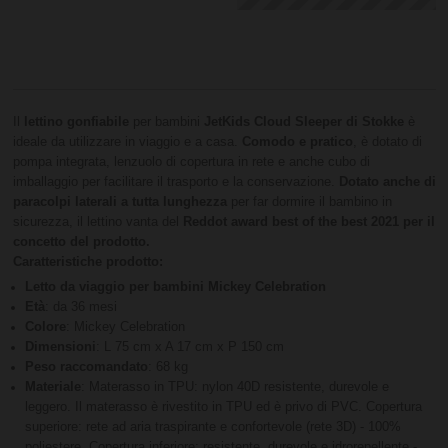
Il
lettino gonfiabile
per bambini
JetKids Cloud Sleeper di Stokke
è
ideale da utilizzare in viaggio e a casa.
Comodo e pratico
, è dotato di
pompa integrata, lenzuolo di copertura in rete e anche cubo di
imballaggio per facilitare il trasporto e la conservazione.
Dotato anche di
paracolpi laterali a tutta lunghezza
per far dormire il bambino in
sicurezza, il lettino vanta del
Reddot award best of the best 2021 per il
concetto del prodotto.
Caratteristiche prodotto:
Letto da viaggio per bambini Mickey Celebration
Età
: da 36 mesi
Colore
: Mickey Celebration
Dimensioni
: L 75 cm x A 17 cm x P 150 cm
Peso raccomandato
: 68 kg
Materiale
: Materasso in TPU: nylon 40D resistente, durevole e
leggero. Il materasso è rivestito in TPU ed è privo di PVC. Copertura
superiore: rete ad aria traspirante e confortevole (rete 3D) - 100%
poliestere. Copertura inferiore: resistente, durevole e idrorepellente -