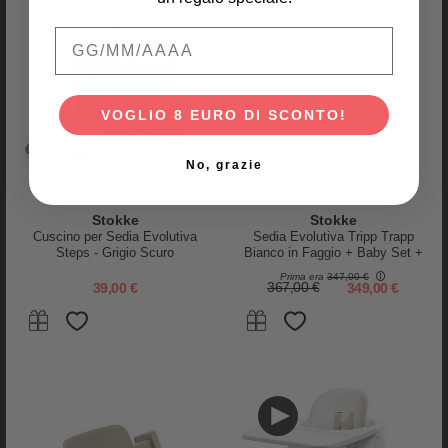
Qual è la data di nascita del tuo bambino
VOGLIO 8 EURO DI SCONTO!
No, grazie
Inglesina
Nuna
Lettino da Viaggio Lodge - Ecrù
Lettino da Viaggio Paal - Granite
- con Pratica Borsa da
- Chiusura Facile e Compatta
Stokke
Stokke
Trasporto
Cuscino per Sedia Evolutiva
Sedia Evolutiva Tripp Trapp
149,00 €
299,00 €
Steps - Grigio Scuro
Bianco in Faggio + Baby Set +
Vassoio Bianco - 6M+
Prima era
347,00 €
39,00 €
367,00 €
349,00 €