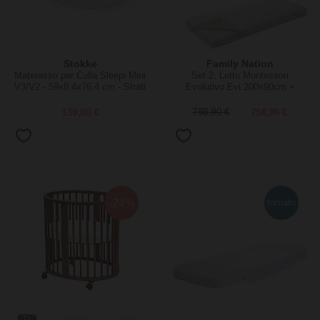
Stokke
Family Nation
Materasso per Culla Sleepi Mini
Set 2: Letto Montessori
V3/V2 - 59x8,4x76,4 cm - Strati
Evolutivo Evi 200x90cm +
di Mesh 3D Traspirante
Materasso 12 cm Aloe Vera
139,00 €
798,90 €
758,96 €
-24%
tornato