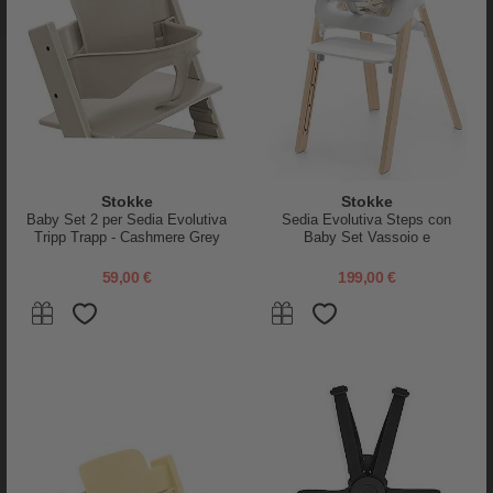
Stokke
Family Nation
Letto Evolutivo Sleepi V3 -
Letto Montessori Evolutivo Evi
Marrone - Legno di Faggio
4 in 1 - 200x90 cm - Tutto
Stokke
Stokke
incluso - dalla Nascita a 99 anni
Baby Set 2 per Sedia Evolutiva
Sedia Evolutiva Steps con
Tripp Trapp - Cashmere Grey
Baby Set Vassoio e
669,00 €
599,90 €
Imbracatura - Bianco e
Naturale - Dai 6 Mesi
59,00 €
199,00 €
tornato