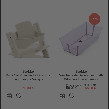
-7%
Stokke
Stokke
Baby Set 2 per Sedia Evolutiva
Vaschetta da Bagno Flexi Bath
Tripp Trapp - Vaniglia
X-Large - Fino a 6 Anni -
Lavanda
PRODOTTI SIMILI
Prezzo iniziale
59,00 €
59,00 €
59,00 €
55,00 €
-50%