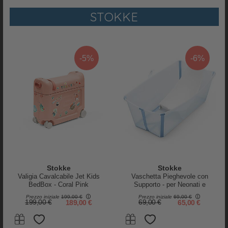
gonfiare il materasso e lasciarlo asciugare in modo naturale prima di
STOKKE
riporlo nel cubo da imballaggio
Perché ci piace:
Stokke è un brand norvegese
conosciuto in tutto il mondo che da più
-5%
-6%
di 40 anni crea articoli per bambini. Il punto di forza è sicuramente la
capacità di unire in un perfetto connubio l'attenzione al
design
scandinavo
e la capacità di stravolgere l'ordinarietà.
Ogni singolo prodotto Stokke viene realizzato per favorire lo
sviluppo
dei bambini.
Stokke
rispetta il pianeta,
selezionando con cura e attenzione
materiali
resistenti e di alta qualità
per creare prodotti destinati a
essere utilizzati di
generazione in generazione.
Stokke
Stokke
Valigia Cavalcabile Jet Kids
Vaschetta Pieghevole con
BedBox - Coral Pink
Supporto - per Neonati e
Bambini - Flexi Bath - Ocean
Prezzo iniziale
199,00 €
Prezzo iniziale
69,00 €
Blue
199,00 €
189,00 €
69,00 €
65,00 €
RECENSIONI
PRODOTTO