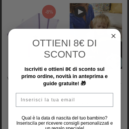
-8%
OTTIENI
8€ DI
SCONTO
Jollein
Pehr
Giostrina Musicale Stella -
Giostrina per Neonato fatta a
Iscriviti e ottieni 8€ di sconto sul
Avorio - Riproduce la melodia di
Mano - Animali del Mare - 100%
Stokke
Stokke
Schubert
Lana - Coloranti AZO-Free
primo ordine, novità in anteprima e
Vaschetta da Bagno Flexi Bath
Contenitore Portaoggetti - per
22,95 €
89,95 €
44,98 €
guide gratuite! 🎁
- Pieghevole - Lavanda
Tavolo da Gioco MuTable V2 -
Slate Blue
Prezzo iniziale
49,00 €
49,00 €
45,00 €
19,00 €
Email
Qual è la data di nascita del tuo bambino?
Inseriscila per ricevere consigli personalizzati e
un regalo speciale!