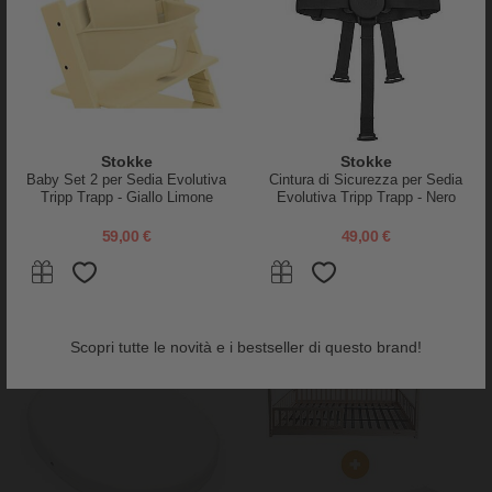
Inglesina
Family Nation
Materassino per Culla
Materasso Evi 12 cm 200x90 -
Stokke
Stokke
Electa/Aptica e Aptica XT -
Aloe Vera - Sfoderabile - per
Baby Set 2 per Sedia Evolutiva
Cintura di Sicurezza per Sedia
Rivestimento in Fibra di Bambù
Letto Montessori Evolutivo Evi
Tripp Trapp - Giallo Limone
Evolutiva Tripp Trapp - Nero
4 in 1
36,00 €
199,00 €
59,00 €
49,00 €
-5%
Scopri tutte le novità e i bestseller di questo brand!