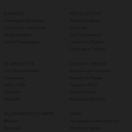
A SPASSO
PER IL LETTINO
Passeggini Gemellari
Riduttori Lettino
Carrozzine e Navicelle
Paracolpi
Seggiolini Auto
Set Copripiumino
Sacchi Passeggino
Lettini con Sbarre
Lenzuola e Federe
IN CAMERETTA
DECORO CAMERA
Letti Montessoriani
Adesivi e Decorazioni
Cassettiere
Adesivi da Parete
Letti e Culle
Tappeti e Pouf
Mensole
Cuscini Arredo
Sdraiette
Accessori Bambole
ALLATTAMENTO E PAPPA
VARIE
Biberon
Accappatoi e Asciugamani
Borracce
Vaschette Igiene