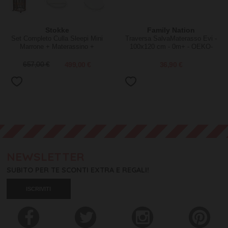
Stokke
Family Nation
Set Completo Culla Sleepi Mini
Traversa SalvaMaterasso Evi -
Marrone + Materassino +
100x120 cm - 0m+ - OEKO-
Lenzuolo Bianco
TEX e senza BPA
657,00 €
499,00 €
36,90 €
NEWSLETTER
SUBITO PER TE SCONTI EXTRA E REGALI!
ISCRIVITI