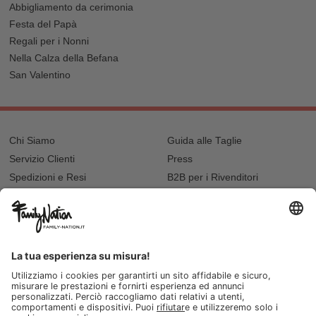
Abbigliamento da cerimonia
Festa del Papà
Regali per i Nonni
Nella Calza della Befana
San Valentino
Chi Siamo
Guida alle Taglie
Servizio Clienti
Press
Spedizioni e Resi
B2B per i Rivenditori
Privacy
Cookie Policy
Recupero password?
Lavora con noi
Lista regalo e nascita
I nostri negozi