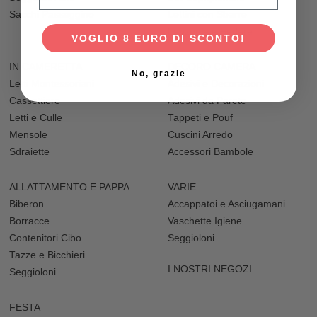
Sacchi Passeggino
Lettini con Sbarre
Lenzuola e Federe
VOGLIO 8 EURO DI SCONTO!
IN CAMERETTA
DECORO CAMERA
No, grazie
Letti Montessoriani
Adesivi e Decorazioni
Cassettiere
Adesivi da Parete
Letti e Culle
Tappeti e Pouf
Mensole
Cuscini Arredo
Sdraiette
Accessori Bambole
ALLATTAMENTO E PAPPA
VARIE
Biberon
Accappatoi e Asciugamani
Borracce
Vaschette Igiene
Contenitori Cibo
Seggioloni
Tazze e Bicchieri
I NOSTRI NEGOZI
Seggioloni
FESTA