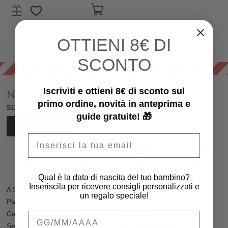
OTTIENI
8€ DI
SCONTO
Iscriviti e ottieni 8€ di sconto sul
NEWSLETTER
primo ordine, novità in anteprima e
SUBITO PER TE SCONTI EXTRA E REGALI!
guide gratuite! 🎁
ISCRIVITI
Email
Qual è la data di nascita del tuo bambino?
Inseriscila per ricevere consigli personalizzati e
A SPASSO
PER IL LETTINO
un regalo speciale!
Passeggini Gemellari
Riduttori Lettino
Carrozzine e Navicelle
Paracolpi
Qual è la data di nascita del tuo bambino
Seggiolini Auto
Set Copripiumino