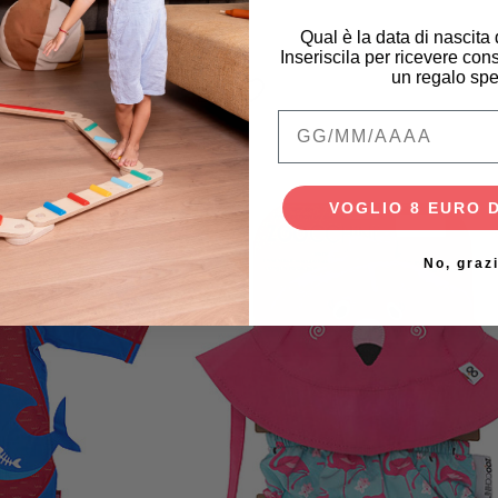
mi Passi
1,00 €
Qual è la data di nascita
49,70 €
26,90 €
Inseriscila per ricevere cons
un regalo spe
Qual è la data di na
VOGLIO 8 EURO 
-25%
No, graz