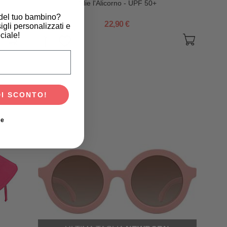
Allie l'Alicorno - UPF 50+
 del tuo bambino?
22,90 €
igli personalizzati e
ciale!
scita del tuo bambino?
DI SCONTO!
ie