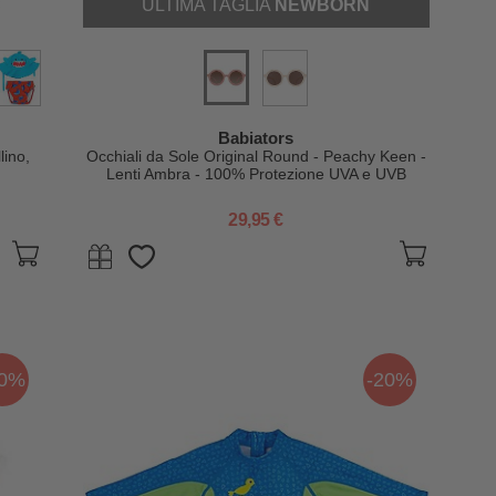
ULTIMA TAGLIA
NEWBORN
Babiators
lino,
Occhiali da Sole Original Round - Peachy Keen -
Lenti Ambra - 100% Protezione UVA e UVB
29,95 €
20%
-20%