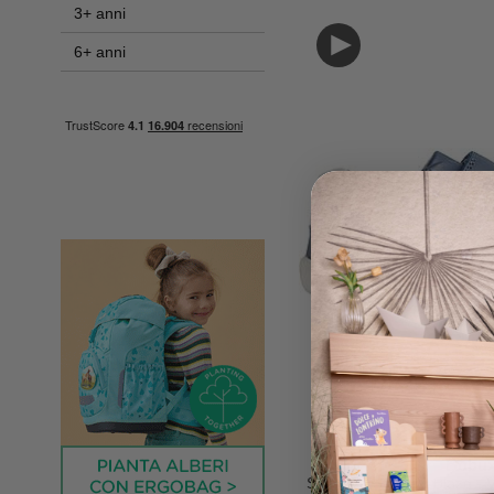
3+ anni
6+ anni
Bobu
Scarpine Step Up Blaze - V