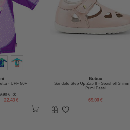
ni
Bobux
netta - UPF 50+
Sandalo Step Up Zap II - Seashell Shimm
Primi Passi
9,90 €
22,43 €
69,00 €