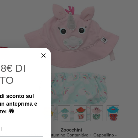
I
8€ DI
TO
€ di sconto sul
 in anteprima e
te! 🎁
Zoocchini
da 2
Set Baby Costumino Contenitivo + Cappellino -