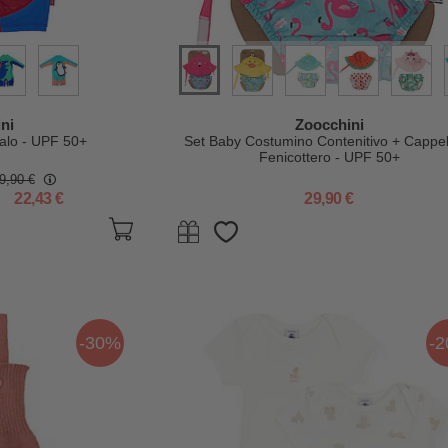
ni
Zoocchini
ualo - UPF 50+
Set Baby Costumino Contenitivo + Cappel
Fenicottero - UPF 50+
9,90 €
22,43 €
29,90 €
-30%
-