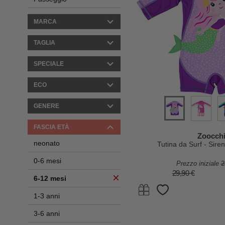
MARCA
TAGLIA
SPECIALE
ECO
GENERE
FASCIA ETÀ
Zoocchi
neonato
Tutina da Surf - Sire
0-6 mesi
Prezzo iniziale
2
29,90 €
6-12 mesi
1-3 anni
3-6 anni