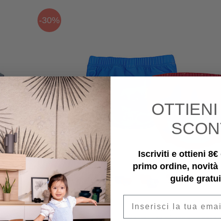
-30%
OTTIEN
SCON
Iscriviti e ottieni 8
primo ordine, novità
guide gratui
Email
x
Zoocchini
intage Indigo - Pelle
Costumino Contenitivo - Squalo - Pacco 