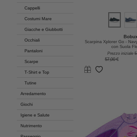
Cappelli
Costumi Mare
Giacche e Giubbotti
Bobu
Occhiali
Scarpina Xplorer Go - Navy 
con Suola Fle
Pantaloni
Prezzo iniziale
5
57,00 €
Scarpe
T-Shirt e Top
Tutine
Arredamento
Giochi
Igiene e Salute
Nutrimento
Passeggio