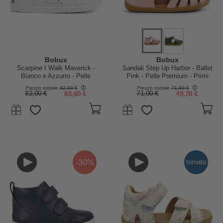
Bobux
Bobux
Scarpine I Walk Maverick -
Sandali Step Up Harbor - Ballet
Bianco e Azzurro - Pelle
Pink - Pelle Premium - Primi
Premium - Cammiatori Esperti
Passi
Prezzo iniziale
82,00 €
Prezzo iniziale
71,00 €
82,00 €
65,60 €
71,00 €
49,70 €
-30%
tornato