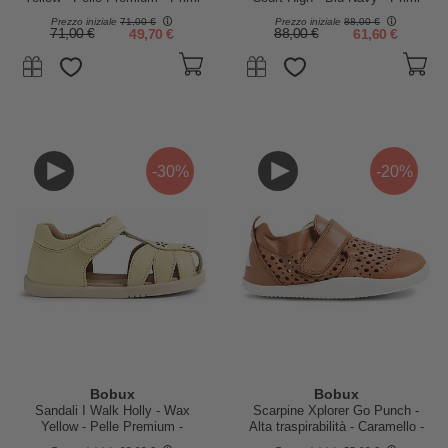
Passi
Passi
Prezzo iniziale
71,00 €
Prezzo iniziale
88,00 €
71,00 €
49,70 €
88,00 €
61,60 €
-30%
-20%
Bobux
Bobux
Sandali I Walk Holly - Wax
Scarpine Xplorer Go Punch -
Yellow - Pelle Premium -
Alta traspirabilità - Caramello -
Camminatori Esperti
Primi Passi