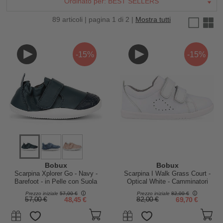
Ordinato per:
BEST SELLERS
89 articoli | pagina 1 di 2 |
Mostra tutti
-15%
-15%
Bobux
Bobux
Scarpina Xplorer Go - Navy -
Scarpina I Walk Grass Court -
Barefoot - in Pelle con Suola
Optical White - Camminatori
Flessibile
Esperti
Prezzo iniziale
57,00 €
Prezzo iniziale
82,00 €
57,00 €
48,45 €
82,00 €
69,70 €