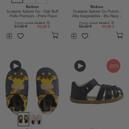
Bobux
Bobux
Scarpine Xplorer Go - Oak Buff
Scarpine Xplorer Go Punch -
- Pelle Premium - Primi Passi
Alta traspirabilità - Blu Navy -
Primi Passi
Prezzo iniziale
57,00 €
Prezzo iniziale
55,00 €
57,00 €
45,60 €
55,00 €
44,00 €
-20%