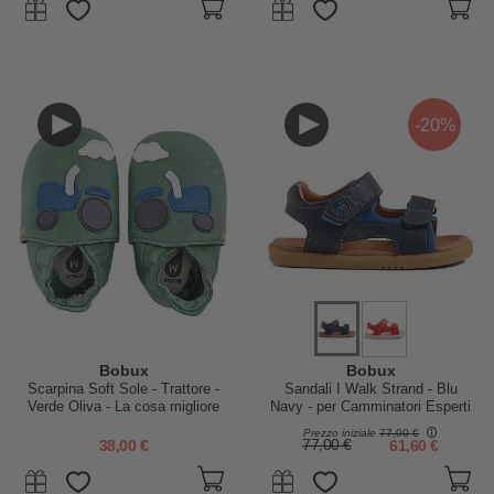
-20%
Bobux
Bobux
Scarpina Soft Sole - Trattore -
Sandali I Walk Strand - Blu
Verde Oliva - La cosa migliore
Navy - per Camminatori Esperti
dopo i piedi scalzi!
Prezzo iniziale
77,00 €
38,00 €
77,00 €
61,60 €