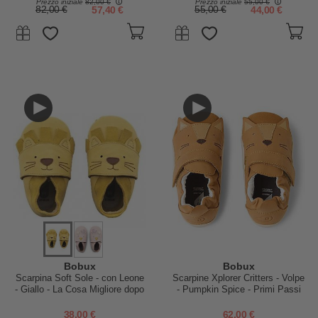
Prezzo iniziale
82,00 €
Prezzo iniziale
55,00 €
82,00 €
57,40 €
55,00 €
44,00 €
Bobux
Bobux
Scarpina Soft Sole - con Leone
Scarpine Xplorer Critters - Volpe
- Giallo - La Cosa Migliore dopo
- Pumpkin Spice - Primi Passi
i Piedi Scalzi
38,00 €
62,00 €