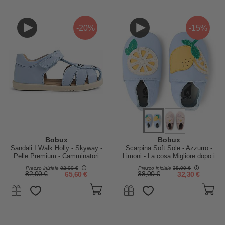
-20%
-15%
Bobux
Bobux
Sandali I Walk Holly - Skyway -
Scarpina Soft Sole - Azzurro -
Pelle Premium - Camminatori
Limoni - La cosa Migliore dopo i
Esperti
Piedi Scalzi!
Prezzo iniziale
82,00 €
Prezzo iniziale
38,00 €
82,00 €
65,60 €
38,00 €
32,30 €