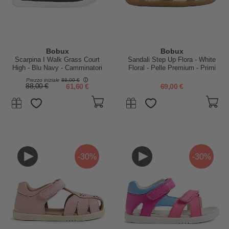
Bobux
Bobux
Scarpina I Walk Grass Court
Sandali Step Up Flora - White
High - Blu Navy - Camminatori
Floral - Pelle Premium - Primi
Esperti
Passi
Prezzo iniziale
88,00 €
88,00 €
61,60 €
69,00 €
-30%
-30%