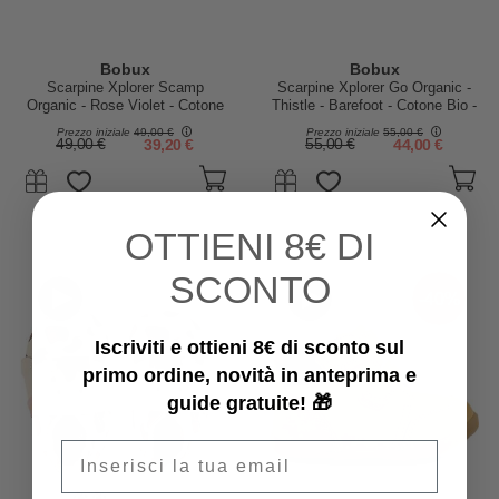
Bobux
Bobux
Scarpine Xplorer Scamp
Scarpine Xplorer Go Organic -
Organic - Rose Violet - Cotone
Thistle - Barefoot - Cotone Bio -
Bio - Primi Passi
Primi Passi
Prezzo iniziale
49,00 €
Prezzo iniziale
55,00 €
49,00 €
39,20 €
55,00 €
44,00 €
OTTIENI
8€ DI
SCONTO
-40%
Iscriviti e ottieni 8€ di sconto sul
primo ordine, novità in anteprima e
guide gratuite! 🎁
Email