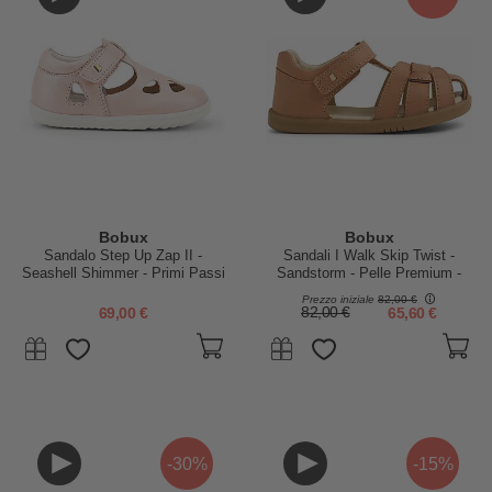
Bobux
Bobux
Sandalo Step Up Zap II -
Sandali I Walk Skip Twist -
Seashell Shimmer - Primi Passi
Sandstorm - Pelle Premium -
Camminatori Esperti
Prezzo iniziale
82,00 €
69,00 €
82,00 €
65,60 €
-30%
-15%