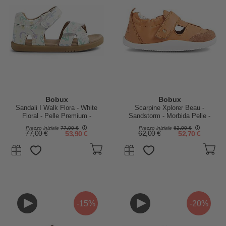
Bobux
Bobux
Sandali I Walk Flora - White
Scarpine Xplorer Beau -
Floral - Pelle Premium -
Sandstorm - Morbida Pelle -
Camminatori Esperti
Primi Passi
Prezzo iniziale
77,00 €
Prezzo iniziale
62,00 €
77,00 €
53,90 €
62,00 €
52,70 €
-15%
-20%