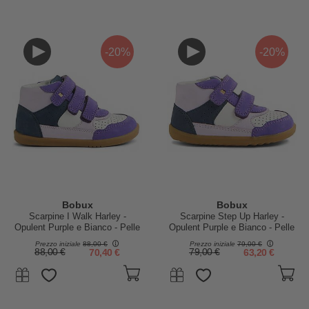
-20%
-20%
Bobux
Bobux
Scarpine I Walk Harley -
Scarpine Step Up Harley -
Opulent Purple e Bianco - Pelle
Opulent Purple e Bianco - Pelle
Premium - Camminatori Esperti
Premium - Primi Passi
Prezzo iniziale
88,00 €
Prezzo iniziale
79,00 €
88,00 €
70,40 €
79,00 €
63,20 €