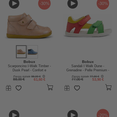
-30%
-30%
Bobux
Bobux
Scarponcino I-Walk Timber -
Sandali I Walk Dune -
Dusk Pearl - Confort e
Grenadine - Pelle Premium -
Protezione dal freddo!
Camminatori Esperti
Prezzo iniziale
88,00 €
Prezzo iniziale
77,00 €
88,00 €
61,60 €
77,00 €
53,90 €
-20%