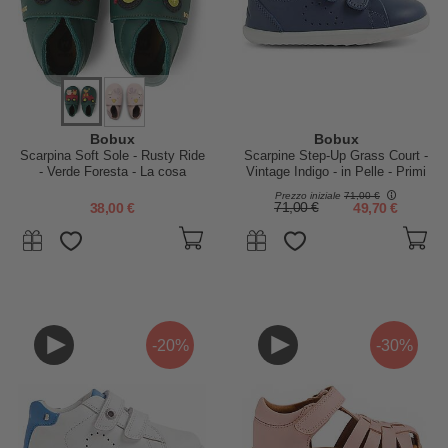
Bobux
Bobux
Scarpina Soft Sole - Rusty Ride
Scarpine Step-Up Grass Court -
- Verde Foresta - La cosa
Vintage Indigo - in Pelle - Primi
Migliore dopo i Piedi Scalzi!
Passi
Prezzo iniziale
71,00 €
38,00 €
71,00 €
49,70 €
-20%
-30%