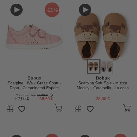
-20%
Bobux
Bobux
Scarpina I Walk Grass Court -
Scarpina Soft Sole - Mucca
Rosa - Camminatori Esperti
Mooley - Caramello - La cosa
Migliore dopo i Piedi Scalzi!
Prezzo iniziale
82,00 €
82,00 €
65,60 €
38,00 €