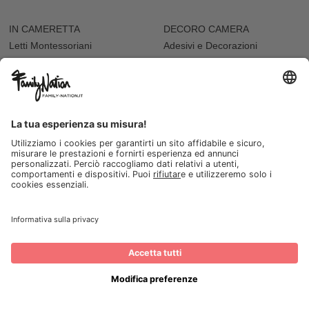
IN CAMERETTA
DECORO CAMERA
Letti Montessoriani
Adesivi e Decorazioni
Cassettiere
Adesivi da Parete
Letti e Culle
Tappeti e Pouf
Mensole
Cuscini Arredo
Sdraiette
Accessori Bambole
ALLATTAMENTO E PAPPA
VARIE
Biberon
Accappatoi e Asciugamani
Borracce
Vaschette Igiene
Contenitori Cibo
Seggioloni
Tazze e Bicchieri
I NOSTRI NEGOZI
Seggioloni
FESTA
Abbigliamento da cerimonia
Festa del Papà