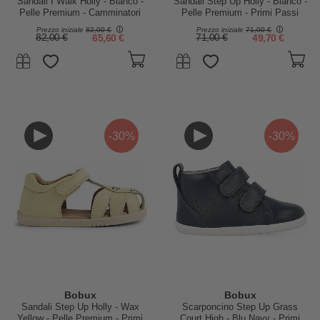
Sandali I Walk Holly - Bianco -
Sandali Step Up Holly - Bianco -
Pelle Premium - Camminatori
Pelle Premium - Primi Passi
Esperti
Prezzo iniziale
82,00 €
Prezzo iniziale
71,00 €
82,00 €
65,60 €
71,00 €
49,70 €
-30%
-30%
Bobux
Bobux
Sandali Step Up Holly - Wax
Scarponcino Step Up Grass
Yellow - Pelle Premium - Primi
Court High - Blu Navy - Primi