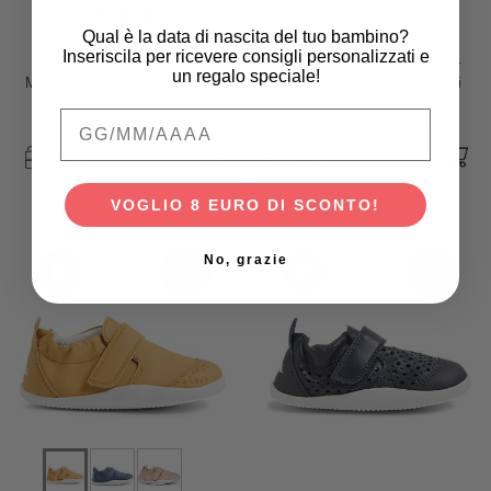
Qual è la data di nascita del tuo bambino?
Bobux
Bobux
Inseriscila per ricevere consigli personalizzati e
Scarpina Soft Sole - Mucca
Scarponcino Step Up Timber
un regalo speciale!
Mooley - Bianco e Caffè Nero -
Artic - Oak Buff - Primi Passi
La cosa Migliore dopo i Piedi
Prezzo iniziale
95,00 €
Qual è la data di nascita del tuo bambino
Scalzi!
38,00 €
95,00 €
57,00 €
VOGLIO 8 EURO DI SCONTO!
No, grazie
-20%
-20%