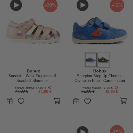
-20%
-40%
Bobux
Bobux
Sandalo I Walk Tropicana II -
Scarpina Step Up Champ -
Seashell Shimmer -
Olympian Blue - Camminatori
Camminatori Esperti
Esperti
Prezzo iniziale
77,00 €
Prezzo iniziale
71,00 €
77,00 €
61,60 €
71,00 €
42,60 €
-15%