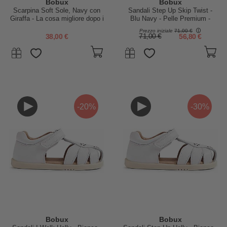
Bobux
Bobux
Scarpina Soft Sole, Navy con
Sandali Step Up Skip Twist -
Giraffa - La cosa migliore dopo i
Blu Navy - Pelle Premium -
piedi scalzi!
Primi Passi
Prezzo iniziale
71,00 €
38,00 €
71,00 €
56,80 €
-20%
-30%
Bobux
Bobux