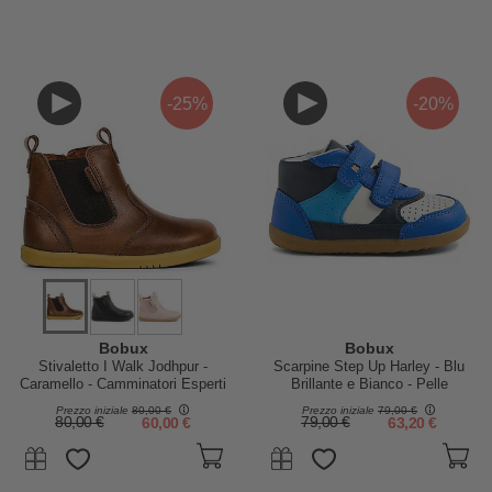
-25%
-20%
Bobux
Bobux
Stivaletto I Walk Jodhpur -
Scarpine Step Up Harley - Blu
Caramello - Camminatori Esperti
Brillante e Bianco - Pelle
Premium - Primi Passi
Prezzo iniziale
80,00 €
Prezzo iniziale
79,00 €
80,00 €
60,00 €
79,00 €
63,20 €