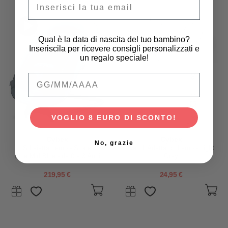
Qual è la data di nascita del tuo bambino?
Inseriscila per ricevere consigli personalizzati e
un regalo speciale!
Qual è la data di nascita del tuo bambino
VOGLIO 8 EURO DI SCONTO!
Cybex
Cybex
No, grazie
Sdraietta Lemo - Stone
Set di Adattatori Lemo - Light
Blue/Mid Blue - da 0 a 3 Anni
Grey
219,95 €
24,95 €