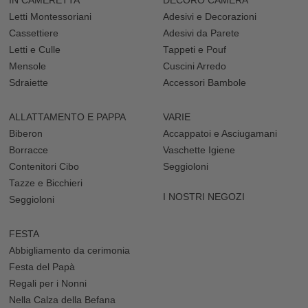
IN CAMERETTA
DECORO CAMERA
Letti Montessoriani
Adesivi e Decorazioni
Cassettiere
Adesivi da Parete
Letti e Culle
Tappeti e Pouf
Mensole
Cuscini Arredo
Sdraiette
Accessori Bambole
ALLATTAMENTO E PAPPA
VARIE
Biberon
Accappatoi e Asciugamani
Borracce
Vaschette Igiene
Contenitori Cibo
Seggioloni
Tazze e Bicchieri
I NOSTRI NEGOZI
Seggioloni
FESTA
Abbigliamento da cerimonia
Festa del Papà
Regali per i Nonni
Nella Calza della Befana