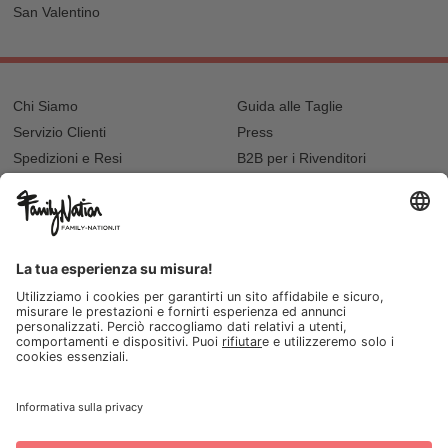
San Valentino
Chi Siamo
Guida alle Taglie
Servizio Clienti
Press
Spedizioni e Resi
B2B per i Rivenditori
Privacy
Cookie Policy
Recupero password?
Lavora con noi
Lista regalo e nascita
I nostri negozi