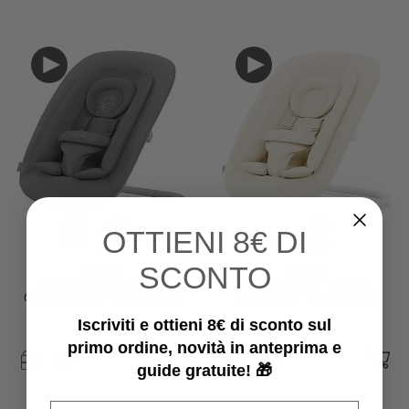
OTTIENI
8€ DI
SCONTO
Cybex
Cybex
Sdraietta Lemo - Suede
Sdraietta Lemo - Canvas
Grey/Mid Grey - da 0 a 3 Anni
White/Light - da 0 a 3 Anni
Iscriviti e ottieni 8€ di sconto sul
219,95 €
219,95 €
primo ordine, novità in anteprima e
guide gratuite! 🎁
Email