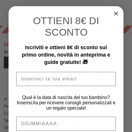
OTTIENI
8€ DI
SCONTO
NEWSLETTER
Iscriviti e ottieni 8€ di sconto sul
SUBITO PER TE SCONTI EXTRA E REGALI!
primo ordine, novità in anteprima e
guide gratuite! 🎁
ISCRIVITI
Email
Qual è la data di nascita del tuo bambino?
A SPASSO
PER IL LETTINO
Inseriscila per ricevere consigli personalizzati e
Passeggini Gemellari
Riduttori Lettino
un regalo speciale!
Carrozzine e Navicelle
Paracolpi
Qual è la data di nascita del tuo bambino
Seggiolini Auto
Set Copripiumino
Sacchi Passeggino
Lettini con Sbarre