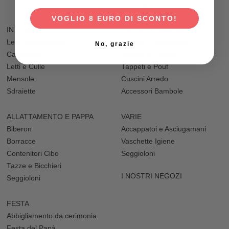
Lenzuola e Federe
VOGLIO 8 EURO DI SCONTO!
IN CAMERETTA
DECORO CAMERA
Letti Montessoriani
Adesivi e Decorazioni
No, grazie
Cassettiere
Adesivi da Parete
Letti e Culle
Tappeti e Pouf
Mensole
Cuscini Arredo
Sdraiette
Accessori Bambole
ALLATTAMENTO E PAPPA
VARIE
Biberon
Accappatoi e Asciugamani
Borracce
Vaschette Igiene
Contenitori Cibo
Seggioloni
Tazze e Bicchieri
I NOSTRI NEGOZI
Seggioloni
FESTA
Abbigliamento da cerimonia
Festa del Papà