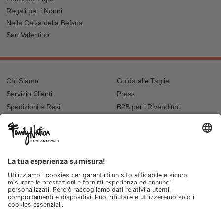
Regali per i Nonni
Nella Calza della Befana
San Valentino
Chi Siamo
Guida alle Taglie
Servizio Clienti
Press
Spedizioni e Resi
B2B per i Rivenditori
Privacy
Cookie Policy
Recupero password?
Lavora con noi
Lista regalo e nascita
I nostri negozi