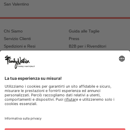
San Valentino
Chi Siamo
Guida alle Taglie
Servizio Clienti
Press
Spedizioni e Resi
B2B per i Rivenditori
Privacy
Cookie Policy
Recupero password?
Lavora con noi
Lista regalo e nascita
I nostri negozi