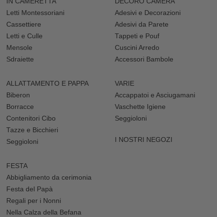
IN CAMERETTA
DECORO CAMERA
Letti Montessoriani
Adesivi e Decorazioni
Cassettiere
Adesivi da Parete
Letti e Culle
Tappeti e Pouf
Mensole
Cuscini Arredo
Sdraiette
Accessori Bambole
ALLATTAMENTO E PAPPA
VARIE
Biberon
Accappatoi e Asciugamani
Borracce
Vaschette Igiene
Contenitori Cibo
Seggioloni
Tazze e Bicchieri
I NOSTRI NEGOZI
Seggioloni
FESTA
Abbigliamento da cerimonia
Festa del Papà
Regali per i Nonni
Nella Calza della Befana