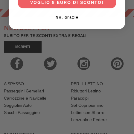
VOGLIO 8 EURO DI SCONTO!
No, grazie
NEWSLETTER
SUBITO PER TE SCONTI EXTRA E REGALI!
ISCRIVITI
A SPASSO
PER IL LETTINO
Passeggini Gemellari
Riduttori Lettino
Carrozzine e Navicelle
Paracolpi
Seggiolini Auto
Set Copripiumino
Sacchi Passeggino
Lettini con Sbarre
Lenzuola e Federe