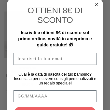
OTTIENI
8€ DI
SCONTO
Iscriviti e ottieni 8€ di sconto sul
primo ordine, novità in anteprima e
guide gratuite! 🎁
Email
Affenzahn
Trolley Bimbo, Olivia il Gufo -
Qual è la data di nascita del tuo bambino?
Ideale come Bagaglio a Mano!
Inseriscila per ricevere consigli personalizzati e
un regalo speciale!
99,95 €
Qual è la data di nascita del tuo bambino