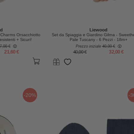
od
Liewood
e Charms Orsacchiotto
Set da Spiaggia e Giardino Gilma - Sweethe
esistenti + Sicuri!
Pale Tuscany - 6 Pezzi - 18m+
7,00 €
Prezzo iniziale
40,00 €
21,60 €
40,00 €
32,00 €
-20%
-