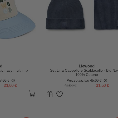
od
Liewood
sic navy multi mix
Set Lina Cappello e Scaldacollo - Blu Na
100% Cotone
7,00 €
Prezzo iniziale
45,00 €
21,60 €
45,00 €
31,50 €