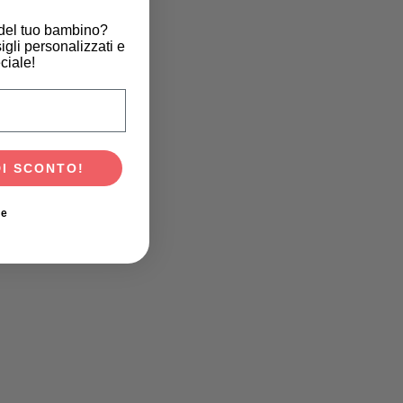
 del tuo bambino?
igli personalizzati e
ciale!
scita del tuo bambino?
DI SCONTO!
ie