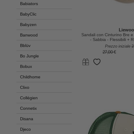
Babiators
BabyClic
Babyzen
Liewo
Sandali con Cinturino Bre 
Banwood
- Sabbia - Flessibili + R
Bblüv
Prezzo iniziale
2
27,00 €
Bo Jungle
Bobux
Childhome
Clixo
Collégien
Connetix
Disana
Djeco