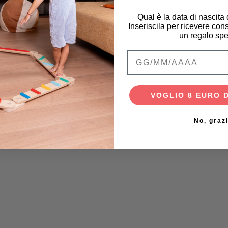
9,90 €
Prezzo iniziale
27,00 €
35,94 €
27,00 €
13,50 €
Qual è la data di nascita
Inseriscila per ricevere cons
un regalo spe
Qual è la data di na
VOGLIO 8 EURO 
No, graz