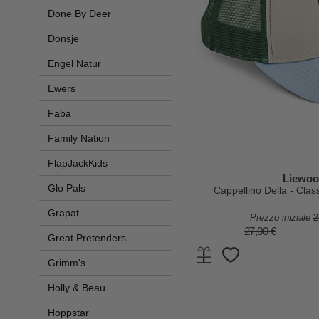
Done By Deer
Donsje
Engel Natur
Ewers
Faba
Family Nation
FlapJackKids
Liewo
Glo Pals
Cappellino Della - Clas
Grapat
Prezzo iniziale
2
27,00 €
Great Pretenders
Grimm's
Holly & Beau
Hoppstar