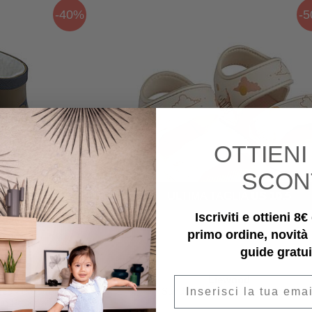
-40%
-
OTTIEN
SCON
IA
US 12
ULTIMA TAGLIA
US 10.5
Iscriviti e ottieni 8
primo ordine, novità
guide gratui
od
Liewood
Email
se - Pipistrelli/Khaki -
Sandali Blumer - Dream - Ecru
 Pelliccia Ecologica