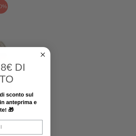
50%
I
8€ DI
TO
€ di sconto sul
 in anteprima e
te! 🎁