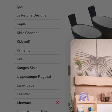
Igor
Jellystone Designs
Kapla
Kid's Concept
Kidywolf
Kiimento
Kite
Konges Slojd
ULTIMA TAGL
L'ippocampo Ragazzi
Label Label
Leander
Liewo
Liewood
Stivaletti Pioggia Termici Jes
Gomma Naturale Foderata in
Linea Mamma Baby