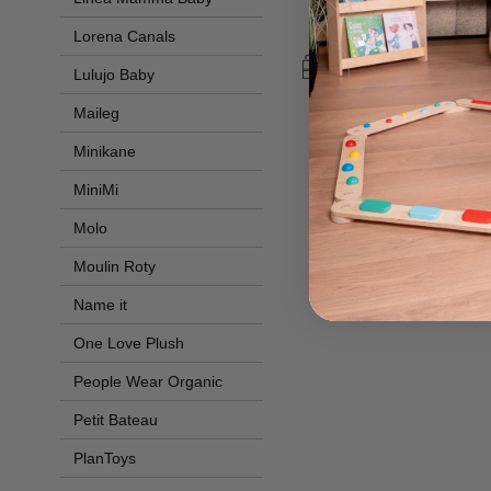
Prezzo iniziale
5
59,90 €
Lorena Canals
Lulujo Baby
Maileg
Minikane
MiniMi
Molo
Moulin Roty
Name it
One Love Plush
People Wear Organic
Petit Bateau
PlanToys