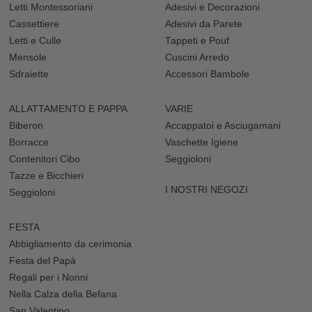
Letti Montessoriani
Adesivi e Decorazioni
Cassettiere
Adesivi da Parete
Letti e Culle
Tappeti e Pouf
Mensole
Cuscini Arredo
Sdraiette
Accessori Bambole
ALLATTAMENTO E PAPPA
VARIE
Biberon
Accappatoi e Asciugamani
Borracce
Vaschette Igiene
Contenitori Cibo
Seggioloni
Tazze e Bicchieri
I NOSTRI NEGOZI
Seggioloni
FESTA
Abbigliamento da cerimonia
Festa del Papà
Regali per i Nonni
Nella Calza della Befana
San Valentino