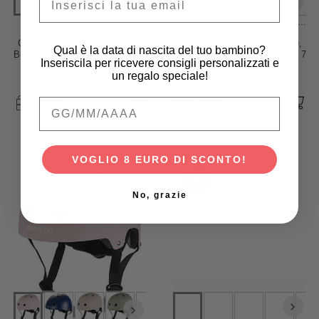
...
...
Banwood
Banwood
Casco Classico per Biciclette,
Casco Classico per Biciclette,
Qual è la data di nascita del tuo bambino?
Blu - Per Bambini da 3 a 7 Anni!
Blu Navy - Per Bambini da 3 a 7
Inseriscila per ricevere consigli personalizzati e
Anni!
un regalo speciale!
49,00 €
49,00 €
Qual è la data di nascita del tuo bambino
VOGLIO 8 EURO DI SCONTO!
No, grazie