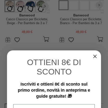
...
...
Banwood
Banwood
Casco Classico per Biciclette,
Casco Classico per Biciclette,
Beige - Per Bambini da 3 a 7
Bianco - Per Bambini da 3 a 7
Anni!
Anni!
49,00 €
49,00 €
OTTIENI
8€ DI
SCONTO
Iscriviti e ottieni 8€ di sconto sul
primo ordine, novità in anteprima e
guide gratuite! 🎁
Email