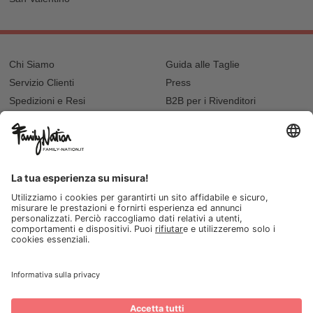
Chi Siamo
Guida alle Taglie
Servizio Clienti
Press
Spedizioni e Resi
B2B per i Rivenditori
Privacy
Cookie Policy
Recupero password?
Lavora con noi
Lista regalo e nascita
I nostri negozi