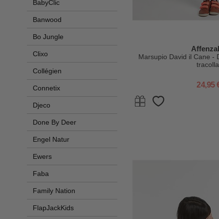
BabyClic
Banwood
Bo Jungle
Affenza
Clixo
Marsupio David il Cane - 
tracolla
Collégien
24,95 
Connetix
Djeco
Done By Deer
Engel Natur
Ewers
Faba
Family Nation
FlapJackKids