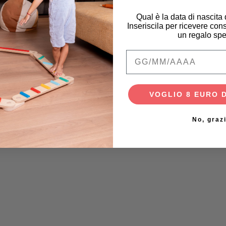
Qual è la data di nascita
Inseriscila per ricevere cons
un regalo spe
Qual è la data di na
VOGLIO 8 EURO 
No, graz