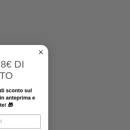
I
8€ DI
TO
€ di sconto sul
 in anteprima e
te! 🎁