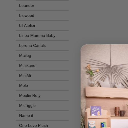
Leander
Liewood
Lil Atelier
Linea Mamma Baby
Lorena Canals
Maileg
Minikane
MiniMi
Molo
Moulin Roty
Mr.Tiggle
Name it
One Love Plush