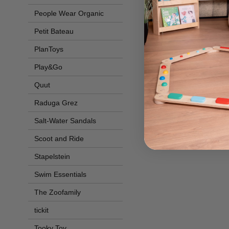
People Wear Organic
Petit Bateau
PlanToys
Play&Go
Quut
Raduga Grez
Salt-Water Sandals
Scoot and Ride
Stapelstein
Swim Essentials
The Zoofamily
tickit
Tooky Toy