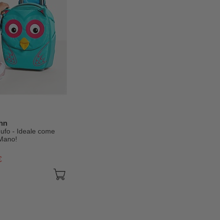
hn
 Gufo - Ideale come
Mano!
€