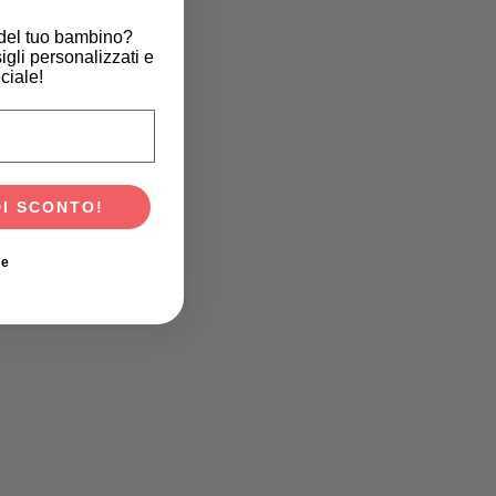
 del tuo bambino?
igli personalizzati e
ciale!
scita del tuo bambino?
DI SCONTO!
ie