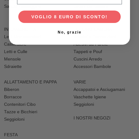
Sacchi Passeggino
Lettini con Sbarre
Lenzuola e Federe
VOGLIO 8 EURO DI SCONTO!
IN CAMERETTA
DECORO CAMERA
No, grazie
Letti Montessoriani
Adesivi e Decorazioni
Cassettiere
Adesivi da Parete
Letti e Culle
Tappeti e Pouf
Mensole
Cuscini Arredo
Sdraiette
Accessori Bambole
ALLATTAMENTO E PAPPA
VARIE
Biberon
Accappatoi e Asciugamani
Borracce
Vaschette Igiene
Contenitori Cibo
Seggioloni
Tazze e Bicchieri
I NOSTRI NEGOZI
Seggioloni
FESTA