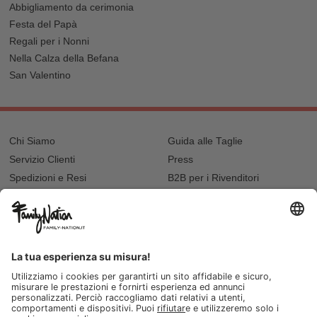
Abbigliamento da cerimonia
Festa del Papà
Regali per i Nonni
Nella Calza della Befana
San Valentino
Chi Siamo
Guida alle Taglie
Servizio Clienti
Press
Spedizioni e Resi
B2B per i Rivenditori
Privacy
Cookie Policy
Recupero password?
Lavora con noi
Lista regalo e nascita
I nostri negozi