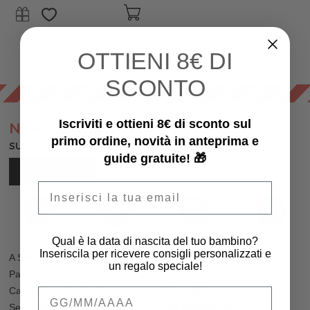
OTTIENI
8€ DI
SCONTO
Iscriviti e ottieni 8€ di sconto sul
NEWSLETTER
primo ordine, novità in anteprima e
SUBITO PER TE SCONTI EXTRA E REGALI!
guide gratuite! 🎁
ISCRIVITI
Email
Qual è la data di nascita del tuo bambino?
Inseriscila per ricevere consigli personalizzati e
A SPASSO
PER IL LETTINO
un regalo speciale!
Passeggini Gemellari
Riduttori Lettino
Carrozzine e Navicelle
Paracolpi
Qual è la data di nascita del tuo bambino
Seggiolini Auto
Set Copripiumino