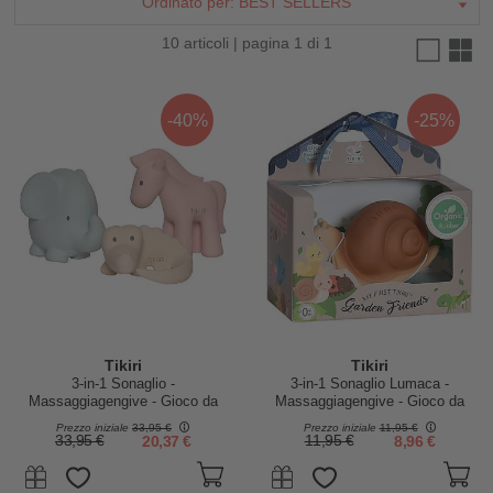
Ordinato per:
BEST SELLERS
10 articoli | pagina 1 di 1
-40%
-25%
Tikiri
Tikiri
3-in-1 Sonaglio -
3-in-1 Sonaglio Lumaca -
Massaggiagengive - Gioco da
Massaggiagengive - Gioco da
Bagno - Set 3 pz - My First
Bagno - Garden Animals - 100%
Prezzo iniziale
33,95 €
Prezzo iniziale
11,95 €
Safari - 100% Caucciù Naturale
Caucciù Naturale
33,95 €
20,37 €
11,95 €
8,96 €