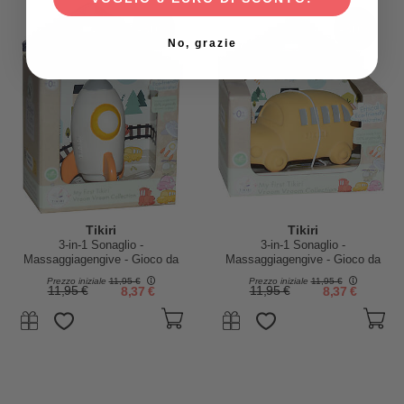
-30%
-30%
No, grazie
Tikiri
Tikiri
3-in-1 Sonaglio -
3-in-1 Sonaglio -
Massaggiagengive - Gioco da
Massaggiagengive - Gioco da
Bagno - Razzo - Vroom Vroom
Bagno - Bus - Vroom Vroom
Prezzo iniziale
11,95 €
Prezzo iniziale
11,95 €
Friends - Confezione Regalo -
Friends - Confezione Regalo -
11,95 €
8,37 €
11,95 €
8,37 €
100% Caucciù Naturale
100% Caucciù Naturale