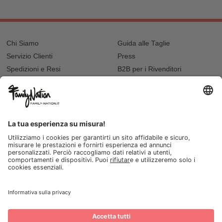
Chi Siamo
Guida alle Taglie
Servizio Clienti
Press
Spedizioni e Resi
B2B per i Rivenditori
Privacy
Cookie Policy
Recupero password?
Lavora con noi
Lista regalo e nascita
I nostri negozi