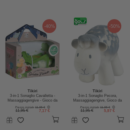
-40%
-50%
Tikiri
Tikiri
3-in-1 Sonaglio Cavalletta -
3-in-1 Sonaglio Pecora,
Massaggiagengive - Gioco da
Massaggiagengive, Gioco da
Bagno - Garden Animals - 100%
Bagno, My First Farm - 100%
Prezzo iniziale
11,95 €
Prezzo iniziale
11,95 €
Caucciù Naturale
Caucciù Naturale
11,95 €
7,17 €
11,95 €
5,97 €