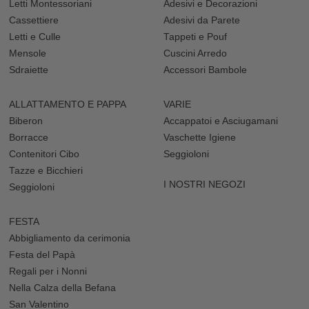
Letti Montessoriani
Adesivi e Decorazioni
Cassettiere
Adesivi da Parete
Letti e Culle
Tappeti e Pouf
Mensole
Cuscini Arredo
Sdraiette
Accessori Bambole
ALLATTAMENTO E PAPPA
VARIE
Biberon
Accappatoi e Asciugamani
Borracce
Vaschette Igiene
Contenitori Cibo
Seggioloni
Tazze e Bicchieri
I NOSTRI NEGOZI
Seggioloni
FESTA
Abbigliamento da cerimonia
Festa del Papà
Regali per i Nonni
Nella Calza della Befana
San Valentino