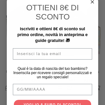
OTTIENI
8€ DI
-30%
-30%
SCONTO
Iscriviti e ottieni 8€ di sconto sul
primo ordine, novità in anteprima e
guide gratuite! 🎁
Email
Tikiri
Tikiri
Qual è la data di nascita del tuo bambino?
3-in-1 Sonaglio -
3-in-1 Sonaglio -
Massaggiagengive - Gioco da
Massaggiagengive - Gioco da
Inseriscila per ricevere consigli personalizzati e
Bagno - Treno - Vroom Vroom
Bagno - Macchina - Vroom
un regalo speciale!
Prezzo iniziale
11,95 €
Prezzo iniziale
11,95 €
Friends - Confezione Regalo -
Vroom Friends - Confezione
11,95 €
8,37 €
11,95 €
8,37 €
100% Caucciù Naturale
Regalo - 100% Caucciù Naturale
Qual è la data di nascita del tuo bambino
VOGLIO 8 EURO DI SCONTO!