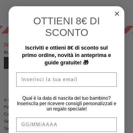
OTTIENI
8€ DI
SCONTO
NEWSLETTER
Iscriviti e ottieni 8€ di sconto sul
SUBITO PER TE SCONTI EXTRA E REGALI!
primo ordine, novità in anteprima e
guide gratuite! 🎁
ISCRIVITI
Email
Qual è la data di nascita del tuo bambino?
A SPASSO
PER IL LETTINO
Inseriscila per ricevere consigli personalizzati e
Passeggini Gemellari
Riduttori Lettino
un regalo speciale!
Carrozzine e Navicelle
Paracolpi
Qual è la data di nascita del tuo bambino
Seggiolini Auto
Set Copripiumino
Sacchi Passeggino
Lettini con Sbarre