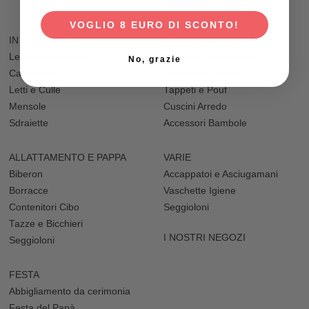
Lenzuola e Federe
VOGLIO 8 EURO DI SCONTO!
IN CAMERETTA
DECORO CAMERA
Letti Montessoriani
Adesivi e Decorazioni
No, grazie
Cassettiere
Adesivi da Parete
Letti e Culle
Tappeti e Pouf
Mensole
Cuscini Arredo
Sdraiette
Accessori Bambole
ALLATTAMENTO E PAPPA
VARIE
Biberon
Accappatoi e Asciugamani
Borracce
Vaschette Igiene
Contenitori Cibo
Seggioloni
Tazze e Bicchieri
I NOSTRI NEGOZI
Seggioloni
FESTA
Abbigliamento da cerimonia
Festa del Papà