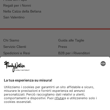
Regali per i Nonni
Nella Calza della Befana
San Valentino
Chi Siamo
Guida alle Taglie
Servizio Clienti
Press
Spedizioni e Resi
B2B per i Rivenditori
Privacy
Cookie Policy
Recupero password?
Lavora con noi
Lista regalo e nascita
I nostri negozi