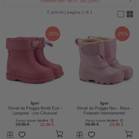
Ordinato per:
BEST SELLERS
2 articoli | pagina 1 di 1
-25%
-25%
Igor
Igor
Stivali da Pioggia Bimbi Euri -
Stivali da Pioggia Neu - Rosa -
Lampone - con Chiusura!
Foderato Internamente!
Prezzo iniziale
29,95 €
Prezzo iniziale
39,95 €
29,95 €
22,46 €
39,95 €
29,96 €