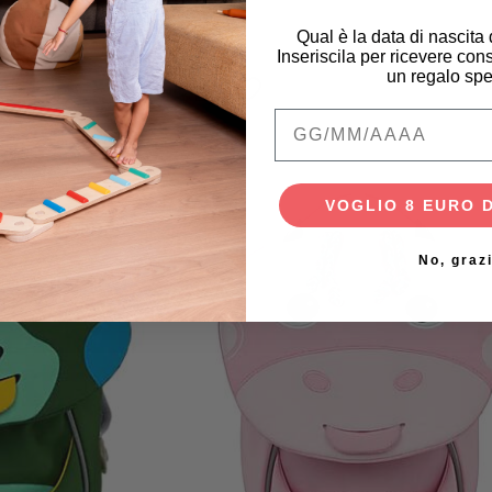
Qual è la data di nascita
€
59,95 €
Inseriscila per ricevere cons
un regalo spe
Qual è la data di na
VOGLIO 8 EURO 
No, graz