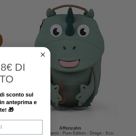
I
8€ DI
TO
€ di sconto sul
 in anteprima e
te! 🎁
Affenzahn
silo
Zainetto 1-3 anni - Pure Edition - Drago - Eco-