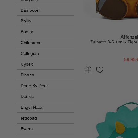
Bamboom
Bblüv
Bobux
Affenza
Zainetto 3-5 anni - Tigre 
Childhome
Collégien
59,95 
Cybex
Disana
Done By Deer
Donsje
Engel Natur
ergobag
Ewers