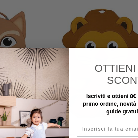
OTTIEN
SCON
Iscriviti e ottieni 8
primo ordine, novità
guide gratui
Email
hn
Affenzahn
- Ideale per l'asilo
Zainetto 3-5 anni - Leone - Ideale per l'a