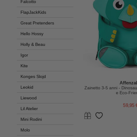
Falcotto
FlapJackKids
Great Pretenders
Hello Hossy
Holly & Beau
Igor
Kite
Konges Slojd
Affenza
Leokid
Zainetto 3-5 anni - Dinosaur
e Eco-Frie
Liewood
59,95 
Lil Atelier
Mini Rodini
Molo