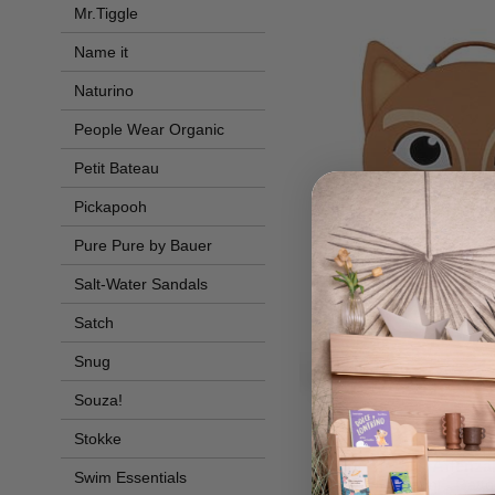
Mr.Tiggle
Name it
Naturino
People Wear Organic
Petit Bateau
Pickapooh
Pure Pure by Bauer
Salt-Water Sandals
Satch
Snug
Souza!
Stokke
Affenza
Swim Essentials
Zainetto 3-5 anni - Gatto 