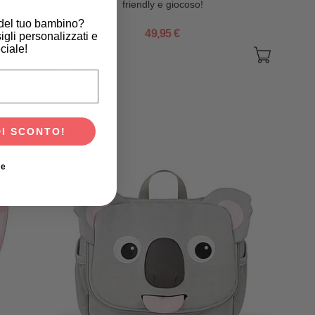
friendly e giocoso!
 del tuo bambino?
49,95 €
igli personalizzati e
ciale!
scita del tuo bambino?
DI SCONTO!
ie