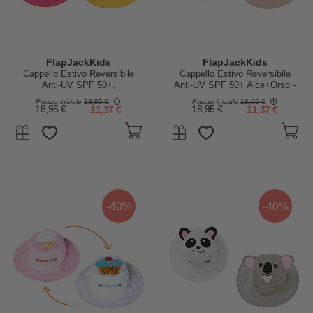
FlapJackKids
FlapJackKids
Cappello Estivo Reversibile
Cappello Estivo Reversibile
Anti-UV SPF 50+,
Anti-UV SPF 50+ Alce+Orso -
Coniglietto+Margherita - 100%
100% cotone
Prezzo iniziale
18,95 €
Prezzo iniziale
18,95 €
cotone
18,95 €
11,37 €
18,95 €
11,37 €
-40%
-40%