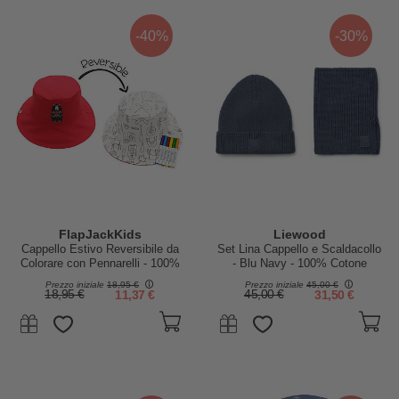
-40%
-30%
FlapJackKids
Liewood
Cappello Estivo Reversibile da
Set Lina Cappello e Scaldacollo
Colorare con Pennarelli - 100%
- Blu Navy - 100% Cotone
Cotone - Orso
Prezzo iniziale
18,95 €
Prezzo iniziale
45,00 €
18,95 €
11,37 €
45,00 €
31,50 €