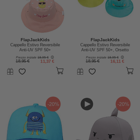
FlapJackKids
FlapJackKids
Cappello Estivo Reversibile
Cappello Estivo Reversibile
Anti-UV SPF 50+
Anti-UV SPF 50+, Orsetto
Fenicottero+Ananas - 100%
Lavatore+Volpe - 100% cotone
Prezzo iniziale
18,95 €
Prezzo iniziale
18,95 €
cotone
18,95 €
11,37 €
18,95 €
16,11 €
-20%
-20%