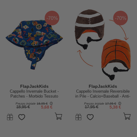
-70%
-70%
FlapJackKids
FlapJackKids
Cappello Invernale Bucket -
Cappello Invernale Reversibile
Patches - Morbido Tessuto
in Pile - Calcio+Baseball - Anti-
Sherpa
UV SPF 50+
Prezzo iniziale
18,95 €
Prezzo iniziale
17,95 €
18,95 €
5,68 €
17,95 €
5,38 €