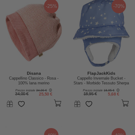
-25%
-70%
Disana
FlapJackKids
Cappellino Classico - Rosa -
Cappello Invernale Bucket -
100% lana merino
Stars - Morbido Tessuto Sherpa
Prezzo iniziale
34,00 €
Prezzo iniziale
18,95 €
34,00 €
25,50 €
18,95 €
5,68 €