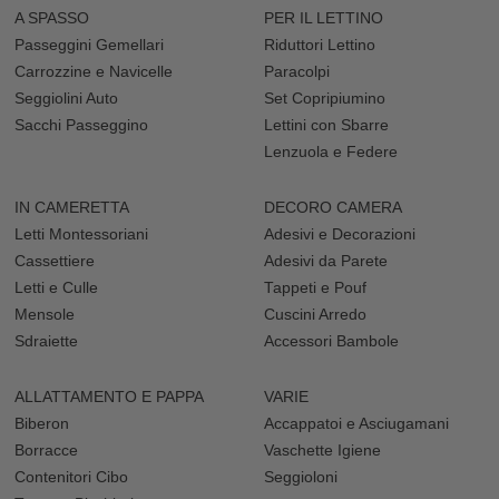
A SPASSO
PER IL LETTINO
Passeggini Gemellari
Riduttori Lettino
Carrozzine e Navicelle
Paracolpi
Seggiolini Auto
Set Copripiumino
Sacchi Passeggino
Lettini con Sbarre
Lenzuola e Federe
IN CAMERETTA
DECORO CAMERA
Letti Montessoriani
Adesivi e Decorazioni
Cassettiere
Adesivi da Parete
Letti e Culle
Tappeti e Pouf
Mensole
Cuscini Arredo
Sdraiette
Accessori Bambole
ALLATTAMENTO E PAPPA
VARIE
Biberon
Accappatoi e Asciugamani
Borracce
Vaschette Igiene
Contenitori Cibo
Seggioloni