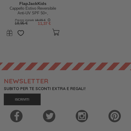
FlapJackKids
Cappello Estivo Reversibile
Anti-UV SPF 50+,
Delfino+Fenicottero - 100%
Prezzo iniziale
18,95 €
cotone
18,95 €
11,37 €
NEWSLETTER
SUBITO PER TE SCONTI EXTRA E REGALI!
ISCRIVITI