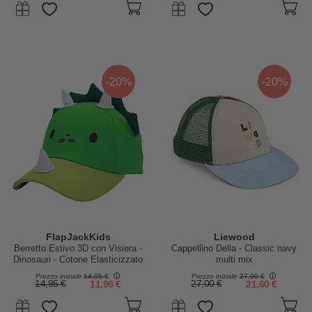
-20%
-20%
FlapJackKids
Liewood
Berretto Estivo 3D con Visiera -
Cappellino Della - Classic navy
Dinosauri - Cotone Elasticizzato
multi mix
(4-6 anni)
Prezzo iniziale
14,95 €
Prezzo iniziale
27,00 €
14,95 €
11,96 €
27,00 €
21,60 €