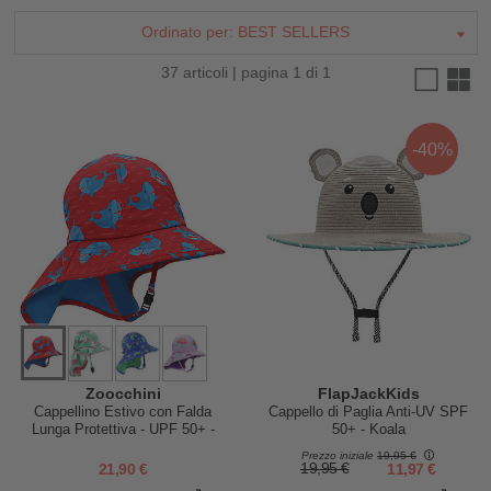
Ordinato per:
BEST SELLERS
37 articoli | pagina 1 di 1
-40%
Zoocchini
FlapJackKids
Cappellino Estivo con Falda
Cappello di Paglia Anti-UV SPF
Lunga Protettiva - UPF 50+ -
50+ - Koala
Squalo
Prezzo iniziale
19,95 €
21,90 €
19,95 €
11,97 €