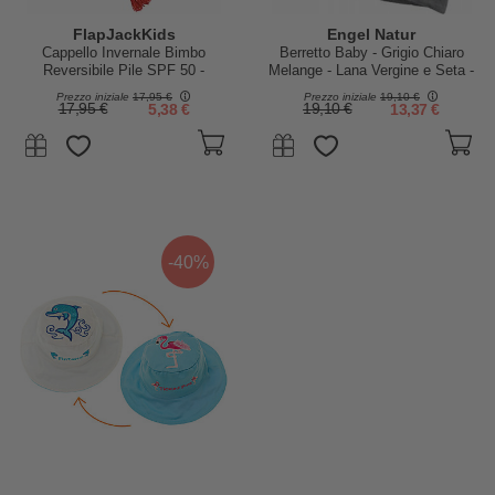
FlapJackKids
Engel Natur
Cappello Invernale Bimbo
Berretto Baby - Grigio Chiaro
Reversibile Pile SPF 50 -
Melange - Lana Vergine e Seta -
Pirata/Pappagallo
Certificato GOTS
Prezzo iniziale
17,95 €
Prezzo iniziale
19,10 €
17,95 €
5,38 €
19,10 €
13,37 €
-40%