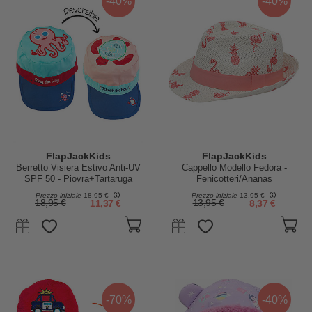
-40%
-40%
FlapJackKids
FlapJackKids
Berretto Visiera Estivo Anti-UV
Cappello Modello Fedora -
SPF 50 - Piovra+Tartaruga
Fenicotteri/Ananas
Marina - 100% cotone
Prezzo iniziale
18,95 €
Prezzo iniziale
13,95 €
18,95 €
11,37 €
13,95 €
8,37 €
-70%
-40%