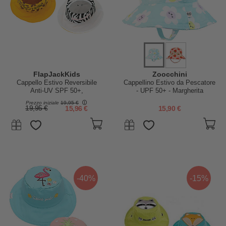
FlapJackKids
Zoocchini
Cappello Estivo Reversibile
Cappellino Estivo da Pescatore
Anti-UV SPF 50+,
- UPF 50+ - Margherita
Giraffa+Zebra - 100% cotone
Prezzo iniziale
19,95 €
19,95 €
15,96 €
15,90 €
-40%
-15%