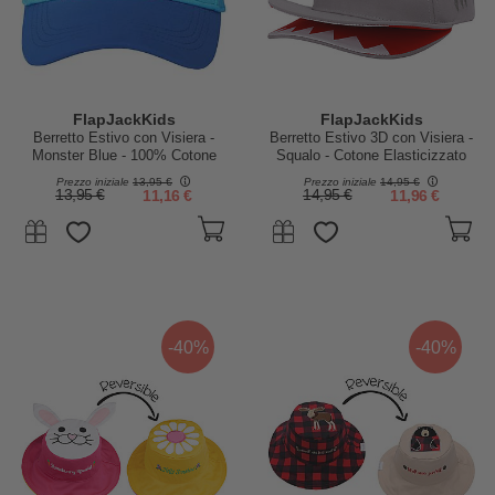
FlapJackKids
FlapJackKids
Berretto Estivo con Visiera -
Berretto Estivo 3D con Visiera -
Monster Blue - 100% Cotone
Squalo - Cotone Elasticizzato
(4-6 anni)
Prezzo iniziale
13,95 €
Prezzo iniziale
14,95 €
13,95 €
11,16 €
14,95 €
11,96 €
-40%
-40%