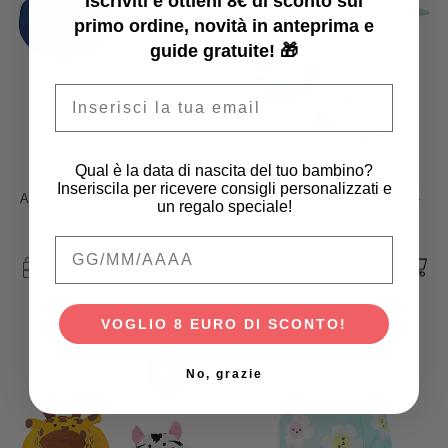
Iscriviti e ottieni 8€ di sconto sul
primo ordine, novità in anteprima e
guide gratuite! 🎁
Email
FlapJackKids
Zoocchini
Qual è la data di nascita del tuo bambino?
Cappello Estivo Reversibile
Cappellino Estivo con Falda
Inseriscila per ricevere consigli personalizzati e
Anti-UV SPF 50+, Treno+Aereo
Lunga Protettiva - UPF 50+ -
un regalo speciale!
- 100% cotone
Unity l'Unicorno
Prezzo iniziale
18,95 €
18,95 €
17,06 €
21,90 €
Qual è la data di nascita del tuo bambino
VOGLIO 8 EURO DI SCONTO!
-20%
No, grazie