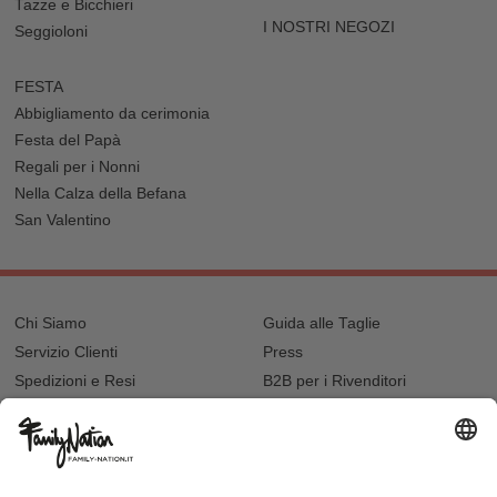
Tazze e Bicchieri
I NOSTRI NEGOZI
Seggioloni
FESTA
Abbigliamento da cerimonia
Festa del Papà
Regali per i Nonni
Nella Calza della Befana
San Valentino
Chi Siamo
Guida alle Taglie
Servizio Clienti
Press
Spedizioni e Resi
B2B per i Rivenditori
Privacy
Cookie Policy
Recupero password?
Lavora con noi
Lista regalo e nascita
I nostri negozi