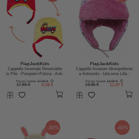
FlapJackKids
FlapJackKids
Cappello Invernale Reversibile
Cappello Aviatore Idrorepellente
in Pile - Pompieri+Polizia - Anti-
e Antivento - Unicorno Lilla -
UV SPF 50+
Morbido Tessuto Sherpa
Prezzo iniziale
17,95 €
Prezzo iniziale
19,95 €
17,95 €
5,38 €
19,95 €
11,97 €
-30%
-40%