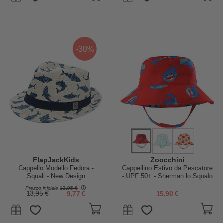
-30%
FlapJackKids
Zoocchini
Cappello Modello Fedora -
Cappellino Estivo da Pescatore
Squali - New Design
- UPF 50+ - Sherman lo Squalo
Prezzo iniziale
13,95 €
13,95 €
9,77 €
15,90 €