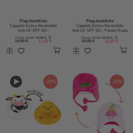
FlapJackKids
FlapJackKids
Cappello Estivo Reversibile
Cappello Estivo Reversibile
Anti-UV SPF 50+,
Anti-UV SPF 50+, Panda+Koala
Gelato+Cupcake - 100% cotone
- 100% cotone
Prezzo iniziale
18,95 €
Prezzo iniziale
18,95 €
18,95 €
11,37 €
18,95 €
11,37 €
-20%
-70%