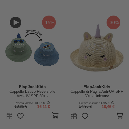
-15%
-30%
FlapJackKids
FlapJackKids
Cappello Estivo Reversibile
Cappello di Paglia Anti-UV SPF
Anti-UV SPF 50+ -
50+ - Unicorno
Dino+Dinosauro Surfista - 100%
Prezzo iniziale
18,95 €
Prezzo iniziale
14,95 €
Cotone
18,95 €
16,11 €
14,95 €
10,46 €