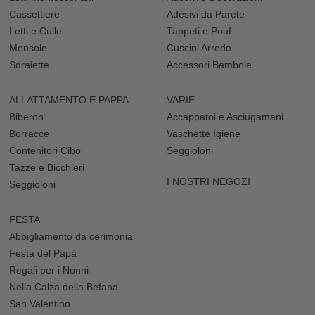
Cassettiere
Adesivi da Parete
Letti e Culle
Tappeti e Pouf
Mensole
Cuscini Arredo
Sdraiette
Accessori Bambole
ALLATTAMENTO E PAPPA
VARIE
Biberon
Accappatoi e Asciugamani
Borracce
Vaschette Igiene
Contenitori Cibo
Seggioloni
Tazze e Bicchieri
I NOSTRI NEGOZI
Seggioloni
FESTA
Abbigliamento da cerimonia
Festa del Papà
Regali per i Nonni
Nella Calza della Befana
San Valentino