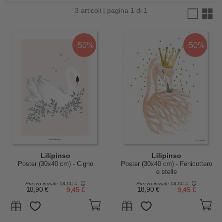
3 articoli | pagina 1 di 1
-50%
-50%
Lilipinso
Lilipinso
Poster (30x40 cm) - Cigno
Poster (30x40 cm) - Fenicottero
e stelle
Prezzo iniziale
18,90 €
Prezzo iniziale
18,90 €
18,90 €
9,45 €
18,90 €
9,45 €