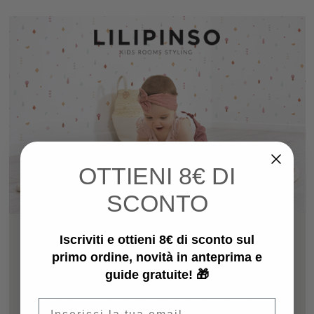
OTTIENI
8€ DI
SCONTO
Nata in Francia, Lilipinso è un’azienda che coltiva la passione
Iscriviti e ottieni 8€ di sconto sul
per la decorazione e la traduce in creazioni originali dai
primo ordine, novità in anteprima e
molteplici stili: collaborando con più di
60 artisti in tutto il
guide gratuite! 🎁
mondo
per sensibilizzare i più piccoli ai temi dell’arte,
risponde perfettamente alle nuove tendenze
dedicate al
mondo dei neonati e dei bambini
, dando un’estetica unica
Email