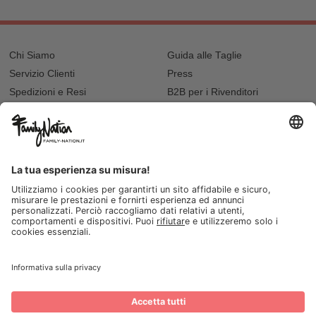
Chi Siamo
Guida alle Taglie
Servizio Clienti
Press
Spedizioni e Resi
B2B per i Rivenditori
Privacy
Cookie Policy
Recupero password?
Lavora con noi
Lista regalo e nascita
I nostri negozi